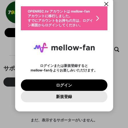
動画プレイリストを選択
生年月
79vip baixar Cassino
固定動画に設定
不適切なユーザーとして報告しま
ファンレター
OPENREC.tv アカウントは mellow-fan
サブスクシェア
@
新規登録
ログイン
すか？
年
月
アカウントに移行しました。
マイページに表示されている動画 (ライブ配信、配
認証コードの入力
すでにアカウントをお持ちの方は、ログイ
生年月は登録後に変更できません。
信予定、アーカイブ、アップロード動画) をページ
選択できるプレイリストがありません。
応援している配信者にファンレターを送ることがで
ン画面からログインしてください。
ご確認ください
のトップに1つ固定できます。動画タイトル横のメ
ログイン
プレイリストは動画の再生画面で作成で
きます。好きなデザインを選んでメッセージを書い
ニューより設定することができます。
メールアドレスで新規登録
メールアドレスでログイン
問題を選択してください
フォロー
この限定コミュニティは、Discordで提供されてい
性別
きます。
たり、エールアイテムでデコレーションして、配信
メールアドレスにメールを送信しました。30分以内
パスワード再設定
ます。
者に届けましょう！
にメール記載の6桁の認証コードを入力してくださ
入力していただいたメールアドレ
男性
女性
その他
利用規約とプライバシーポリシーが更新されま
問題を選択してください
詳しくはこちら
※ファンレター機能は有料サービスです。
い。
または
または
ポイントが不足しています
した。 サービスを利用するには変更後の内容を
Discordアカウントをお持ちでない方
スに、パスワード再設定用URLを
セッションの有効期限が切れたた
ホーム
動画
キャプチャ
プレイリスト
登録したメールアドレスを入力し、送信してくださ
わいせつな表現
ブロックリストに追加しますか？
この動画の公開は終了しました
お住まいの地域
ご確認いただき、同意していただく必要があり
認証コード
い。
記載されたメールを送信しました
め、ログアウトしました
Discordとは？からDiscordにアクセス
X
X
ます。
mellowポイントの購入に進みますか？
他者を誹謗中傷する表現
のでご確認ください
0
6
ログインまたは新規登録すると
サポーター
Discordアカウントを作成
mellow-fanをよりお楽しみいただけます。
キャンセル
OK
OK
0
500
著作権の侵害
Google
Google
利用規約
プレミアム会員に入会
を確認しました。
OK
いいえ
はい
mellow-fan のメールアドレス（mellow-fan.comド
この画面からDiscordに参加する
利用規約
および
プライバシーポリシー
に同意頂いた上で
ログイン
プライバシーポリシー
を確認しました。
今月
先月
累積
メイン及びcs.openrec.co.jpドメイン）が受信拒否設
次にお進みください。
OK
プライバシーの侵害
ご登録いただいた情報はサービスの向上を目的
ログイン
再設定する
動画プレイリストがありません
定に含まれていないかご確認ください。
Yahoo! JAPAN
Yahoo! JAPAN
Discordは第三者が提供するコミュニティーサービスで、
として使用いたします。
報告された問題については、利用規約に違反しているか
動画プレイリストを選択
パスワードを忘れた方は
こちら
過激な暴力や自傷行為
mellow-fanとは関わりがありません。Discordに関してのお
一部サービスをご利用いただくには、生年月の
どうかをスタッフが確認します。
この機能をむやみに使
新規登録
確認しました
問い合わせにはお答えすることができません。Discordの仕
アカウントをお持ちですか？
アカウントを作成する
登録が必要です。
用することは、利用規約違反になります。
様変更により、限定コミュニティ特典の提供が終了する可能
入力
なりすまし行為
Appleでサインアップ
Appleでサインイン
動画のプレイリストを一つ選択すると、そのプレイ
ご登録いただいた情報は公開されません。
性がありますが、その際の補償は一切行いません。外部サー
リストの動画をマイページの上部にリストで表示す
ビスとのID連携に関する同意事項に同意の上、参加をお願い
閉じる
ることができます。
出会いを誘導する行為
ファンレターを作成
します。
送信
mellow-fanの
mellow-fanの
利用規約
利用規約
・
・
プライバシーポリシー
プライバシーポリシー
・
・
外部
外部
まだ、表示するサポーターがいません。
登録
外部サービスとのID連携に関する同意事項
サービスとのID連携に関する同意事項
サービスとのID連携に関する同意事項
に同意頂いた上
に同意頂いた上
閉じる
ねずみ講やマルチ商法
動画プレイリストを選択
アカウント作成
で、次にお進みください
で、次にお進みください