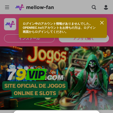
ログイン中のアカウント情報がありませんでした。
快適に視聴するなら、アプリをインストールしよう！
OPENREC.tvのアカウントをお持ちの方は、ログイン
画面からログインしてください。
インストール
アプリで開く
新規登録
OPENREC.tv アカウントは mellow-fan
OPENREC.tvアカウントはmellow-fanア
限定コミュニティ参加方法
パーソナルデータの登録
アカウントに移行しました。
カウントに統合しました。
すでにアカウントをお持ちの方は、ログイ
こちらからOPENREC.tvでログイン中のア
ン画面からログインしてください。
カウント情報を引き継ぐことができます。