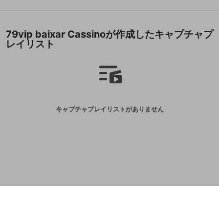
誤解を招く配信設定
あとで登録
Discordとは？
Discordに参加する
mellow-fanからのお得な情報をメールで受
ゲームの録画禁止区域の配信
79vip baixar Cassinoが作成したキャプチャプ
け取る
レイリスト
改造版・海賊版ソフトの配信
政治的・宗教的・人種的な内容
その他の問題
キャプチャプレイリストがありません