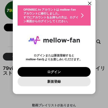
動画プレイリストを選択
生年月
79vip baixar Cassino
固定動画に設定
不適切なユーザーとして報告しま
ファンレター
OPENREC.tv アカウントは mellow-fan
サブスクシェア
@
新規登録
ログイン
すか？
年
月
アカウントに移行しました。
マイページに表示されている動画 (ライブ配信、配
認証コードの入力
すでにアカウントをお持ちの方は、ログイ
生年月は登録後に変更できません。
信予定、アーカイブ、アップロード動画) をページ
選択できるプレイリストがありません。
応援している配信者にファンレターを送ることがで
ン画面からログインしてください。
ご確認ください
のトップに1つ固定できます。動画タイトル横のメ
ログイン
プレイリストは動画の再生画面で作成で
きます。好きなデザインを選んでメッセージを書い
ニューより設定することができます。
メールアドレスで新規登録
メールアドレスでログイン
問題を選択してください
フォロー
この限定コミュニティは、Discordで提供されてい
性別
きます。
たり、エールアイテムでデコレーションして、配信
メールアドレスにメールを送信しました。30分以内
パスワード再設定
ます。
者に届けましょう！
にメール記載の6桁の認証コードを入力してくださ
入力していただいたメールアドレ
男性
女性
その他
利用規約とプライバシーポリシーが更新されま
問題を選択してください
詳しくはこちら
※ファンレター機能は有料サービスです。
い。
または
または
ポイントが不足しています
した。 サービスを利用するには変更後の内容を
Discordアカウントをお持ちでない方
スに、パスワード再設定用URLを
セッションの有効期限が切れたた
ホーム
動画
キャプチャ
プレイリスト
登録したメールアドレスを入力し、送信してくださ
わいせつな表現
ブロックリストに追加しますか？
この動画の公開は終了しました
お住まいの地域
ご確認いただき、同意していただく必要があり
認証コード
い。
記載されたメールを送信しました
め、ログアウトしました
Discordとは？からDiscordにアクセス
X
X
ます。
mellowポイントの購入に進みますか？
他者を誹謗中傷する表現
のでご確認ください
0
6
ログインまたは新規登録すると
すべて
動画
キャプチャ
Discordアカウントを作成
mellow-fanをよりお楽しみいただけます。
キャンセル
OK
OK
0
500
著作権の侵害
Google
Google
利用規約
プレミアム会員に入会
を確認しました。
OK
いいえ
はい
mellow-fan のメールアドレス（mellow-fan.comド
この画面からDiscordに参加する
利用規約
および
プライバシーポリシー
に同意頂いた上で
ログイン
79vip baixar Cassinoが作成した動画プレイリ
プライバシーポリシー
を確認しました。
メイン及びcs.openrec.co.jpドメイン）が受信拒否設
次にお進みください。
OK
プライバシーの侵害
ご登録いただいた情報はサービスの向上を目的
ログイン
スト
再設定する
動画プレイリストがありません
定に含まれていないかご確認ください。
Yahoo! JAPAN
Yahoo! JAPAN
Discordは第三者が提供するコミュニティーサービスで、
として使用いたします。
報告された問題については、利用規約に違反しているか
動画プレイリストを選択
パスワードを忘れた方は
こちら
過激な暴力や自傷行為
mellow-fanとは関わりがありません。Discordに関してのお
一部サービスをご利用いただくには、生年月の
どうかをスタッフが確認します。
この機能をむやみに使
新規登録
確認しました
問い合わせにはお答えすることができません。Discordの仕
アカウントをお持ちですか？
アカウントを作成する
登録が必要です。
用することは、利用規約違反になります。
様変更により、限定コミュニティ特典の提供が終了する可能
入力
なりすまし行為
Appleでサインアップ
Appleでサインイン
動画のプレイリストを一つ選択すると、そのプレイ
ご登録いただいた情報は公開されません。
性がありますが、その際の補償は一切行いません。外部サー
リストの動画をマイページの上部にリストで表示す
ビスとのID連携に関する同意事項に同意の上、参加をお願い
閉じる
ることができます。
出会いを誘導する行為
ファンレターを作成
します。
送信
mellow-fanの
mellow-fanの
利用規約
利用規約
・
・
プライバシーポリシー
プライバシーポリシー
・
・
外部
外部
登録
外部サービスとのID連携に関する同意事項
サービスとのID連携に関する同意事項
サービスとのID連携に関する同意事項
に同意頂いた上
に同意頂いた上
閉じる
ねずみ講やマルチ商法
動画プレイリストを選択
アカウント作成
動画プレイリストがありません
で、次にお進みください
で、次にお進みください