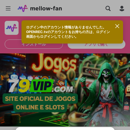
ログイン中のアカウント情報がありませんでした。
快適に視聴するなら、アプリをインストールしよう！
OPENREC.tvのアカウントをお持ちの方は、ログイン
画面からログインしてください。
インストール
アプリで開く
新規登録
OPENREC.tv アカウントは mellow-fan
OPENREC.tvアカウントはmellow-fanア
限定コミュニティ参加方法
パーソナルデータの登録
アカウントに移行しました。
カウントに統合しました。
すでにアカウントをお持ちの方は、ログイ
こちらからOPENREC.tvでログイン中のア
ン画面からログインしてください。
カウント情報を引き継ぐことができます。