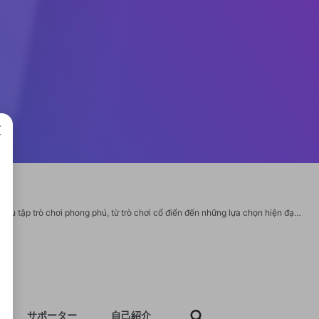
成で
BIG88 là một thương hiệu cá cược trực tuyến nổi bật tại Châu Á, nổi tiếng với bộ sưu tập trò chơi phong phú, từ trò chơi cổ điển đến những lựa chọn hiện đại. Website: https://big88.bid/ Địa Chỉ: 18A Đ. Trần Thái Tông, Phường 15, Tân Bình, Hồ Chí Minh, Việt Nam Phone: 0396554422 Email: big88bid@gmail.com Hashtags: #big88 #big88bid #conggamebig88 #gamebaibig88 #trangchubig88 https://big88.bid/ https://www.pinterest.com/big88bid/ https://www.youtube.com/@big88bid https://x.com/big88bid
サポーター
自己紹介