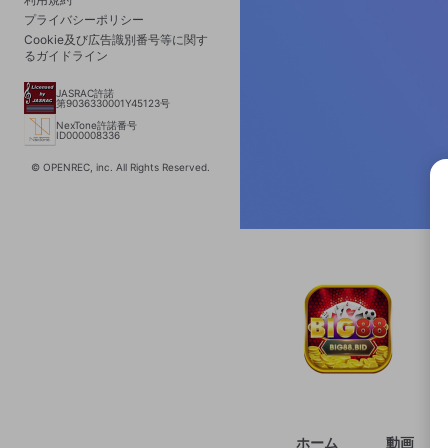
プライバシーポリシー
Cookie及び広告識別番号等に関す
るガイドライン
JASRAC許諾
第9036330001Y45123号
NexTone許諾番号
ID000008336
© OPENREC, inc. All Rights Reserved.
選択
きま
ホーム
動画