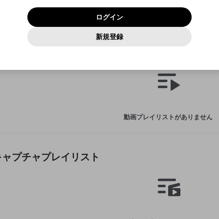
いいえ
はい
利用規約
および
プライバシーポリシー
に同意頂いた上で次にお
この画面からDiscordに参加する
プライバシーポリシー
を確認しました。
及びcs.openrec.co.jpドメイン）が受信拒否設定に含まれて
ログイン
進みください。
OK
プライバシーの侵害
ご登録いただいた情報はサービスの向上を目的として
動画プレイリストがありません
再設定する
いないかご確認ください。
ログイン
Yahoo! JAPAN
Yahoo! JAPAN
使用いたします。
Discordは第三者が提供するコミュニティーサービスで、mellow-
報告された問題については、利用規約に違反しているかどうか
動画
キャプチャ
パスワードを忘れた方は
こちら
過激な暴力や自傷行為
確認しました
fanとは関わりがありません。Discordに関してのお問い合わせには
一部サービスをご利用いただくには、生年月の登録が
をスタッフが確認します。
この機能をむやみに使用すること
新規登録
動画プレイリストを選択
お答えすることができません。Discordの仕様変更により、限定コ
アカウントをお持ちですか？
アカウントを作成する
入力
必要です。
は、利用規約違反になります。
Appleでサインアップ
Appleでサインイン
ミュニティ特典の提供が終了する可能性がありますが、その際の補
なりすまし行為
た動画プレイリスト
ご登録いただいた情報は公開されません。
償は一切行いません。外部サービスとのID連携に関する同意事項に
動画のプレイリストを一つ選択すると、そのプレイリストの動
同意の上、参加をお願いします。
出会いを誘導する行為
閉じる
画をマイページの上部にリストで表示することができます。
ファンレターを作成
送信
mellow-fanの
mellow-fanの
利用規約
利用規約
・
・
プライバシーポリシー
プライバシーポリシー
・
・
外部サービ
外部サービ
外部サービスとのID連携に関する同意事項
登録
スとのID連携に関する同意事項
スとのID連携に関する同意事項
に同意頂いた上で、次にお進み
に同意頂いた上で、次にお進み
閉じる
ねずみ講やマルチ商法
アカウント作成
動画プレイリストを選択
ください
ください
Discordとは？
Discordに参加する
誤解を招く配信設定
あとで登録
mellow-fanからのお得な情報をメールで受け取
動画プレイリストがありません
ゲームの録画禁止区域の配信
る
改造版・海賊版ソフトの配信
政治的・宗教的・人種的な内容
たキャプチャプレイリスト
その他の問題