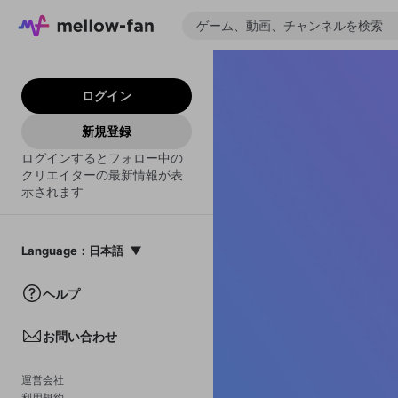
ログイン
新規登録
ログインするとフォロー中の
クリエイターの最新情報が表
示されます
Language
：
日本語
日本語
ヘルプ
English
お問い合わせ
中文(簡体)
한국어
運営会社
利用規約