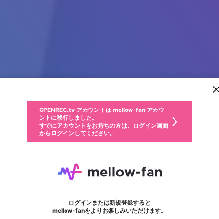
新規登録
OPENREC.tv アカウントは mellow-fan アカウ
OPENREC.tvアカウントはmellow-fanアカウン
パーソナルデータの登録
限定コミュニティ参加方法
ントに移行しました。
トに統合しました。
すでにアカウントをお持ちの方は、ログイン画面
こちらからOPENREC.tvでログイン中のアカウ
からログインしてください。
ント情報を引き継ぐことができます。
動画プレイリストを選択
生年月
固定動画に設定
不適切なユーザーとして報告します
ファンレター
サブスクシェア
OPENREC.tv アカウントは mellow-fan アカウ
@
新規登録
ログイン
か？
年
月
ントに移行しました。
マイページに表示されている動画 (ライブ配信、配信予定、ア
すでにアカウントをお持ちの方は、ログイン画面
ーカイブ、アップロード動画) をページのトップに1つ固定で
BIG88
応援している配信者にファンレターを送ることができま
生年月は登録後に変更できません。
認証コードの入力
できるプレイリストがありません。プレイリストは動画の再生画面で作
からログインしてください。
きます。動画タイトル横のメニューより設定することができま
す。好きなデザインを選んでメッセージを書いたり、エ
ログイン
す。
ご確認ください
す。
メールアドレスで新規登録
メールアドレスでログイン
問題を選択してください
ールアイテムでデコレーションして、配信者に届けまし
性別
ょう！
メールアドレスにメールを送信しました。30分以内にメ
パスワード再設定
詳しくはこちら
この限定コミュニティは、Discordで提供されています。
入力していただいたメールアドレス
男性
女性
その他
問題を選択してください
※ファンレター機能は有料サービスです。
ール記載の6桁の認証コードを入力してください。
フォロー
利用規約とプライバシーポリシーが更新されました。
または
または
ポイントが不足しています
に、パスワード再設定用URLを記載
セッションの有効期限が切れたた
Discordアカウントをお持ちでない方
サービスを利用するには変更後の内容をご確認いただ
わいせつな表現
認証コード
検索履歴をすべて削除しますか？
ブロックリストに追加しますか？
この動画の公開は終了しました
登録したメールアドレスを入力し、送信してください。
お住まいの地域
されたメールを送信しましたのでご
め、ログアウトしました
き、同意していただく必要があります。
X
X
Discordとは？からDiscordにアクセス
mellowポイントの購入に進みますか？
他者を誹謗中傷する表現
0
6
確認ください
ログインまたは新規登録すると
Discordアカウントを作成
キャンセル
mellow-fanをよりお楽しみいただけます。
いいえ
OK
はい
OK
利用規約
を確認しました。
0
500
著作権の侵害
Google
Google
キャプチャ
プレイリスト
フォロー
フォロワー
プレミアム会員に入会
mellow-fan のメールアドレス（mellow-fan.comドメイン
OK