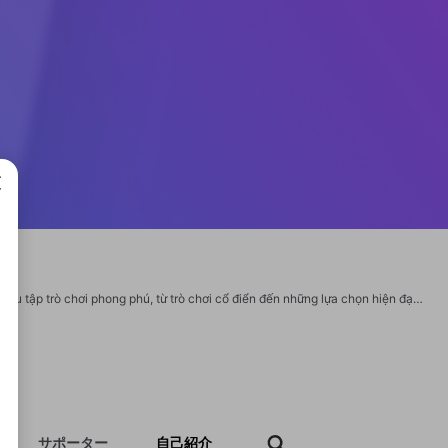
成で
BIG88 là một thương hiệu cá cược trực tuyến nổi bật tại Châu Á, nổi tiếng với bộ sưu tập trò chơi phong phú, từ trò chơi cổ điển đến những lựa chọn hiện đại. Website: https://big88.bid/ Địa Chỉ: 18A Đ. Trần Thái Tông, Phường 15, Tân Bình, Hồ Chí Minh, Việt Nam Phone: 0396554422 Email: big88bid@gmail.com Hashtags: #big88 #big88bid #conggamebig88 #gamebaibig88 #trangchubig88 https://big88.bid/ https://www.pinterest.com/big88bid/ https://www.youtube.com/@big88bid https://x.com/big88bid
サポーター
自己紹介