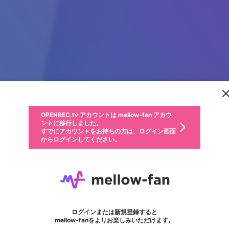
新規登録
OPENREC.tv アカウントは mellow-fan アカウ
OPENREC.tvアカウントはmellow-fanアカウン
パーソナルデータの登録
限定コミュニティ参加方法
ントに移行しました。
トに統合しました。
すでにアカウントをお持ちの方は、ログイン画面
こちらからOPENREC.tvでログイン中のアカウ
からログインしてください。
ント情報を引き継ぐことができます。
動画プレイリストを選択
生年月
固定動画に設定
不適切なユーザーとして報告します
ファンレター
サブスクシェア
OPENREC.tv アカウントは mellow-fan アカウ
@
新規登録
ログイン
か？
年
月
ントに移行しました。
マイページに表示されている動画 (ライブ配信、配信予定、ア
すでにアカウントをお持ちの方は、ログイン画面
ーカイブ、アップロード動画) をページのトップに1つ固定で
BIG88
応援している配信者にファンレターを送ることができま
生年月は登録後に変更できません。
認証コードの入力
できるプレイリストがありません。プレイリストは動画の再生画面で作
からログインしてください。
きます。動画タイトル横のメニューより設定することができま
す。好きなデザインを選んでメッセージを書いたり、エ
ログイン
す。
ご確認ください
す。
メールアドレスで新規登録
メールアドレスでログイン
問題を選択してください
ールアイテムでデコレーションして、配信者に届けまし
性別
ょう！
メールアドレスにメールを送信しました。30分以内にメ
パスワード再設定
詳しくはこちら
この限定コミュニティは、Discordで提供されています。
入力していただいたメールアドレス
男性
女性
その他
問題を選択してください
※ファンレター機能は有料サービスです。
ール記載の6桁の認証コードを入力してください。
フォロー
利用規約とプライバシーポリシーが更新されました。
または
または
ポイントが不足しています
に、パスワード再設定用URLを記載
セッションの有効期限が切れたた
Discordアカウントをお持ちでない方
サービスを利用するには変更後の内容をご確認いただ
わいせつな表現
認証コード
検索履歴をすべて削除しますか？
ブロックリストに追加しますか？
この動画の公開は終了しました
登録したメールアドレスを入力し、送信してください。
お住まいの地域
されたメールを送信しましたのでご
め、ログアウトしました
き、同意していただく必要があります。
X
X
Discordとは？からDiscordにアクセス
mellowポイントの購入に進みますか？
他者を誹謗中傷する表現
0
6
確認ください
ログインまたは新規登録すると
Discordアカウントを作成
キャンセル
mellow-fanをよりお楽しみいただけます。
いいえ
OK
はい
OK
利用規約
を確認しました。
0
500
著作権の侵害
Google
Google
キャプチャ
プレイリスト
フォロー
フォロワー
プレミアム会員に入会
mellow-fan のメールアドレス（mellow-fan.comドメイン
OK