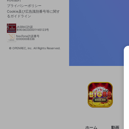
プライバシーポリシー
Cookie及び広告識別番号等に関す
るガイドライン
JASRAC許諾
第9036330001Y45123号
NexTone許諾番号
ID000008336
© OPENREC, inc. All Rights Reserved.
選択
きま
ホーム
動画