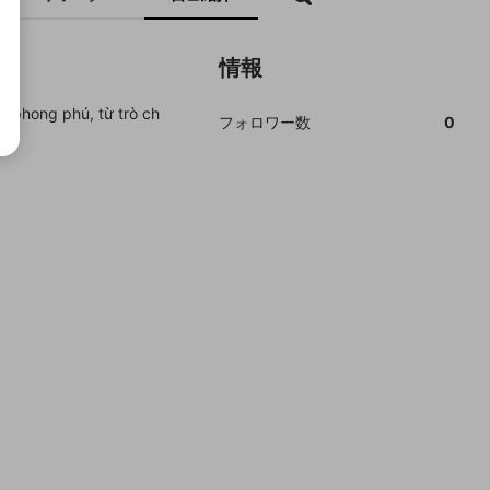
情報
ơi phong phú, từ trò ch
フォロワー数
0