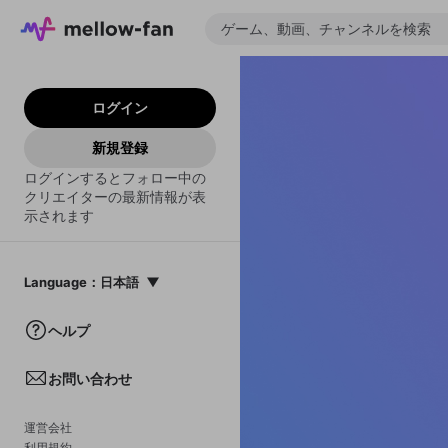
ログイン
新規登録
ログインするとフォロー中の
クリエイターの最新情報が表
示されます
Language
：
日本語
日本語
ヘルプ
English
お問い合わせ
中文(簡体)
한국어
運営会社
利用規約