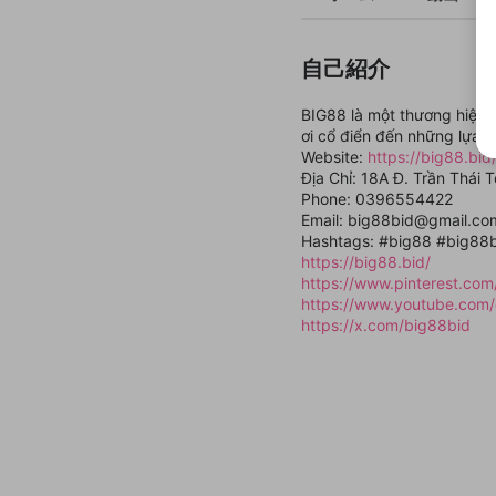
自己紹介
BIG88 là một thương hiệu c
ơi cổ điển đến những lựa c
Website:
https://big88.bid
Địa Chỉ: 18A Đ. Trần Thái 
Phone: 0396554422
Email: big88bid@gmail.co
Hashtags: #big88 #big88
https://big88.bid/
https://www.pinterest.com
https://www.youtube.com
https://x.com/big88bid