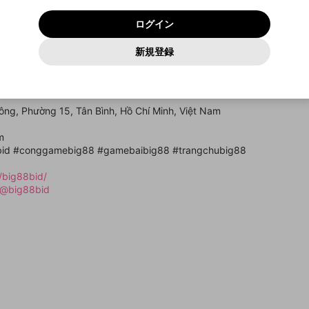
いいえ
はい
利用規約
および
プライバシーポリシー
に同意頂いた上で次にお
この画面からDiscordに参加する
プライバシーポリシー
を確認しました。
及びcs.openrec.co.jpドメイン）が受信拒否設定に含まれて
ログイン
進みください。
OK
プライバシーの侵害
ご登録いただいた情報はサービスの向上を目的として
動画プレイリストがありません
再設定する
いないかご確認ください。
ログイン
Yahoo! JAPAN
Yahoo! JAPAN
使用いたします。
Discordは第三者が提供するコミュニティーサービスで、mellow-
報告された問題については、利用規約に違反しているかどうか
パスワードを忘れた方は
こちら
過激な暴力や自傷行為
確認しました
fanとは関わりがありません。Discordに関してのお問い合わせには
一部サービスをご利用いただくには、生年月の登録が
をスタッフが確認します。
この機能をむやみに使用すること
新規登録
動画プレイリストを選択
お答えすることができません。Discordの仕様変更により、限定コ
アカウントをお持ちですか？
アカウントを作成する
入力
必要です。
は、利用規約違反になります。
Appleでサインアップ
Appleでサインイン
ミュニティ特典の提供が終了する可能性がありますが、その際の補
なりすまし行為
á cược trực tuyến nổi bật tại Châu Á, nổi tiếng với bộ sưu tập trò ch
ご登録いただいた情報は公開されません。
償は一切行いません。外部サービスとのID連携に関する同意事項に
動画のプレイリストを一つ選択すると、そのプレイリストの動
họn hiện đại.
同意の上、参加をお願いします。
出会いを誘導する行為
閉じる
画をマイページの上部にリストで表示することができます。
/
ファンレターを作成
送信
mellow-fanの
mellow-fanの
利用規約
利用規約
・
・
プライバシーポリシー
プライバシーポリシー
・
・
外部サービ
外部サービ
外部サービスとのID連携に関する同意事項
Tông, Phường 15, Tân Bình, Hồ Chí Minh, Việt Nam
登録
スとのID連携に関する同意事項
スとのID連携に関する同意事項
に同意頂いた上で、次にお進み
に同意頂いた上で、次にお進み
閉じる
ねずみ講やマルチ商法
アカウント作成
動画プレイリストを選択
ください
ください
m
Discordとは？
Discordに参加する
誤解を招く配信設定
あとで登録
bid #conggamebig88 #gamebaibig88 #trangchubig88
mellow-fanからのお得な情報をメールで受け取
ゲームの録画禁止区域の配信
る
/big88bid/
/@big88bid
改造版・海賊版ソフトの配信
政治的・宗教的・人種的な内容
その他の問題