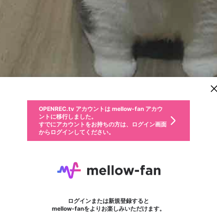
新規登録
OPENREC.tv アカウントは mellow-fan アカウ
OPENREC.tvアカウントはmellow-fanアカウン
パーソナルデータの登録
限定コミュニティ参加方法
ントに移行しました。
トに統合しました。
すでにアカウントをお持ちの方は、ログイン画面
こちらからOPENREC.tvでログイン中のアカウ
からログインしてください。
ント情報を引き継ぐことができます。
動画プレイリストを選択
生年月
固定動画に設定
不適切なユーザーとして報告します
ファンレター
サブスクシェア
OPENREC.tv アカウントは mellow-fan アカウ
@
新規登録
ログイン
か？
年
月
ントに移行しました。
マイページに表示されている動画 (ライブ配信、配信予定、ア
すでにアカウントをお持ちの方は、ログイン画面
ーカイブ、アップロード動画) をページのトップに1つ固定で
るす
応援している配信者にファンレターを送ることができま
生年月は登録後に変更できません。
認証コードの入力
できるプレイリストがありません。プレイリストは動画の再生画面で作
からログインしてください。
きます。動画タイトル横のメニューより設定することができま
す。好きなデザインを選んでメッセージを書いたり、エ
ログイン
す。
@
rusuninaritai
るすのXヘ
ご確認ください
す。
メールアドレスで新規登録
メールアドレスでログイン
問題を選択してください
ールアイテムでデコレーションして、配信者に届けまし
性別
ょう！
a
メールアドレスにメールを送信しました。30分以内にメ
パスワード再設定
詳しくはこちら
この限定コミュニティは、Discordで提供されています。
入力していただいたメールアドレス
男性
女性
その他
問題を選択してください
※ファンレター機能は有料サービスです。
ール記載の6桁の認証コードを入力してください。
利用規約とプライバシーポリシーが更新されました。
または
または
ポイントが不足しています
フォロー 27,648
に、パスワード再設定用URLを記載
セッションの有効期限が切れたた
ファンレター
Discordアカウントをお持ちでない方
サービスを利用するには変更後の内容をご確認いただ
わいせつな表現
認証コード
検索履歴をすべて削除しますか？
ブロックリストに追加しますか？
この動画の公開は終了しました
登録したメールアドレスを入力し、送信してください。
お住まいの地域
されたメールを送信しましたのでご
め、ログアウトしました
き、同意していただく必要があります。
X
X
Discordとは？からDiscordにアクセス
mellowポイントの購入に進みますか？
他者を誹謗中傷する表現
0
6
確認ください
ログインまたは新規登録すると
Discordアカウントを作成
キャンセル
mellow-fanをよりお楽しみいただけます。
いいえ
OK
はい
OK
利用規約
を確認しました。
0
500
著作権の侵害
Google
Google
キャプチャ
プレイリスト
フォロー
フォロワー
プレミアム会員に入会
mellow-fan のメールアドレス（mellow-fan.comドメイン
OK