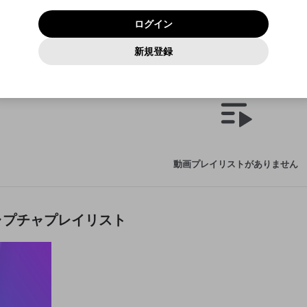
いいえ
はい
利用規約
および
プライバシーポリシー
に同意頂いた上で次にお
この画面からDiscordに参加する
プライバシーポリシー
を確認しました。
及びcs.openrec.co.jpドメイン）が受信拒否設定に含まれて
ログイン
進みください。
OK
プライバシーの侵害
ご登録いただいた情報はサービスの向上を目的として
動画プレイリストがありません
再設定する
いないかご確認ください。
ログイン
Yahoo! JAPAN
Yahoo! JAPAN
使用いたします。
Discordは第三者が提供するコミュニティーサービスで、mellow-
報告された問題については、利用規約に違反しているかどうか
動画
キャプチャ
パスワードを忘れた方は
こちら
過激な暴力や自傷行為
確認しました
fanとは関わりがありません。Discordに関してのお問い合わせには
一部サービスをご利用いただくには、生年月の登録が
をスタッフが確認します。
この機能をむやみに使用すること
新規登録
動画プレイリストを選択
お答えすることができません。Discordの仕様変更により、限定コ
アカウントをお持ちですか？
アカウントを作成する
入力
必要です。
は、利用規約違反になります。
Appleでサインアップ
Appleでサインイン
ミュニティ特典の提供が終了する可能性がありますが、その際の補
なりすまし行為
画プレイリスト
ご登録いただいた情報は公開されません。
償は一切行いません。外部サービスとのID連携に関する同意事項に
動画のプレイリストを一つ選択すると、そのプレイリストの動
同意の上、参加をお願いします。
出会いを誘導する行為
閉じる
画をマイページの上部にリストで表示することができます。
ファンレターを作成
送信
mellow-fanの
mellow-fanの
利用規約
利用規約
・
・
プライバシーポリシー
プライバシーポリシー
・
・
外部サービ
外部サービ
外部サービスとのID連携に関する同意事項
登録
スとのID連携に関する同意事項
スとのID連携に関する同意事項
に同意頂いた上で、次にお進み
に同意頂いた上で、次にお進み
閉じる
ねずみ講やマルチ商法
アカウント作成
動画プレイリストを選択
ください
ください
Discordとは？
Discordに参加する
誤解を招く配信設定
あとで登録
mellow-fanからのお得な情報をメールで受け取
動画プレイリストがありません
ゲームの録画禁止区域の配信
る
改造版・海賊版ソフトの配信
政治的・宗教的・人種的な内容
ャプチャプレイリスト
その他の問題