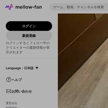
ログイン
新規登録
ログインするとフォロー中の
クリエイターの最新情報が表
示されます
Language
：
日本語
日本語
ヘルプ
English
お問い合わせ
中文(簡体)
한국어
運営会社
利用規約