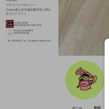
プライバシーポリシー
Cookie及び広告識別番号等に関す
るガイドライン
JASRAC許諾
第9036330001Y45123号
NexTone許諾番号
ID000008336
© OPENREC, inc. All Rights Reserved.
選択
きま
ホーム
動画