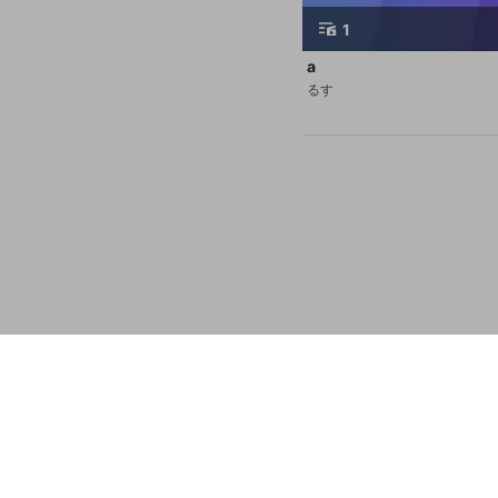
1
a
るす