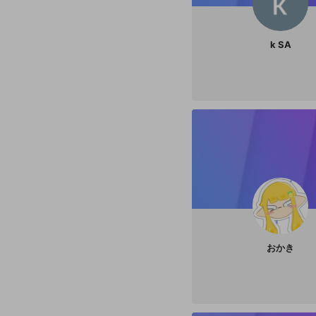
k SA
おかき