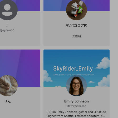
;;
ぞだ(ココアP)
@
oyoowoO
受験期
りん
Emily Johnson
@
EmilyJohnson
Hi, I’m Emily Johnson, gamer and UI/UX de
signer from Seattle. I stream shooters, co-