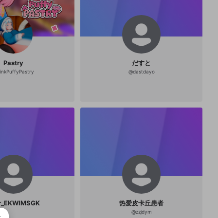
Pastry
だすと
inkPuffyPastry
@
dastdayo
r_EKWIMSGK
热爱皮卡丘患者
@
zzjdym