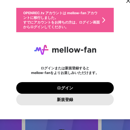
からログインしてください。
ント情報を引き継ぐことができます。
動画プレイリストを選択
生年月
固定動画に設定
不適切なユーザーとして報告します
ファンレター
サブスクシェア
OPENREC.tv アカウントは mellow-fan アカウ
@
新規登録
ログイン
か？
年
月
ントに移行しました。
マイページに表示されている動画 (ライブ配信、配信予定、ア
すでにアカウントをお持ちの方は、ログイン画面
ーカイブ、アップロード動画) をページのトップに1つ固定で
応援している配信者にファンレターを送ることができま
生年月は登録後に変更できません。
認証コードの入力
できるプレイリストがありません。プレイリストは動画の再生画面で作
からログインしてください。
きます。動画タイトル横のメニューより設定することができま
す。好きなデザインを選んでメッセージを書いたり、エ
ログイン
す。
ご確認ください
す。
メールアドレスで新規登録
メールアドレスでログイン
問題を選択してください
ールアイテムでデコレーションして、配信者に届けまし
性別
ょう！
メールアドレスにメールを送信しました。30分以内にメ
パスワード再設定
詳しくはこちら
この限定コミュニティは、Discordで提供されています。
入力していただいたメールアドレス
男性
女性
その他
問題を選択してください
※ファンレター機能は有料サービスです。
ール記載の6桁の認証コードを入力してください。
利用規約とプライバシーポリシーが更新されました。
または
または
ポイントが不足しています
に、パスワード再設定用URLを記載
セッションの有効期限が切れたた
Discordアカウントをお持ちでない方
サービスを利用するには変更後の内容をご確認いただ
わいせつな表現
認証コード
検索履歴をすべて削除しますか？
チームメンバーに追加しますか？
ブロックリストに追加しますか？
この動画の公開は終了しました
登録したメールアドレスを入力し、送信してください。
お住まいの地域
されたメールを送信しましたのでご
め、ログアウトしました
き、同意していただく必要があります。
X
X
Discordとは？からDiscordにアクセス
mellowポイントの購入に進みますか？
他者を誹謗中傷する表現
0
6
確認ください
ログインまたは新規登録すると
Discordアカウントを作成
キャンセル
キャンセル
mellow-fanをよりお楽しみいただけます。
いいえ
OK
はい
はい
OK
利用規約
を確認しました。
0
500
しゅうまつ
著作権の侵害
Google
Google
プレミアム会員に入会
mellow-fan のメールアドレス（mellow-fan.comドメイン
OK
いいえ
はい
利用規約
および
プライバシーポリシー
に同意頂いた上で次にお
この画面からDiscordに参加する
プライバシーポリシー
を確認しました。
及びcs.openrec.co.jpドメイン）が受信拒否設定に含まれて
ログイン
進みください。
OK
プライバシーの侵害
ご登録いただいた情報はサービスの向上を目的として
動画プレイリストがありません
再設定する
いないかご確認ください。
ログイン
Yahoo! JAPAN
Yahoo! JAPAN
使用いたします。
Discordは第三者が提供するコミュニティーサービスで、mellow-
報告された問題については、利用規約に違反しているかどうか
パスワードを忘れた方は
こちら
過激な暴力や自傷行為
確認しました
fanとは関わりがありません。Discordに関してのお問い合わせには
一部サービスをご利用いただくには、生年月の登録が
をスタッフが確認します。
この機能をむやみに使用すること
新規登録
動画プレイリストを選択
お答えすることができません。Discordの仕様変更により、限定コ
アカウントをお持ちですか？
アカウントを作成する
入力
必要です。
は、利用規約違反になります。
Appleでサインアップ
Appleでサインイン
ミュニティ特典の提供が終了する可能性がありますが、その際の補
なりすまし行為
ご登録いただいた情報は公開されません。
償は一切行いません。外部サービスとのID連携に関する同意事項に
動画のプレイリストを一つ選択すると、そのプレイリストの動
同意の上、参加をお願いします。
出会いを誘導する行為
閉じる
画をマイページの上部にリストで表示することができます。
ファンレターを作成
送信
mellow-fanの
mellow-fanの
利用規約
利用規約
・
・
プライバシーポリシー
プライバシーポリシー
・
・
外部サービ
外部サービ
外部サービスとのID連携に関する同意事項
登録
スとのID連携に関する同意事項
スとのID連携に関する同意事項
に同意頂いた上で、次にお進み
に同意頂いた上で、次にお進み
閉じる
ねずみ講やマルチ商法
アカウント作成
動画プレイリストを選択