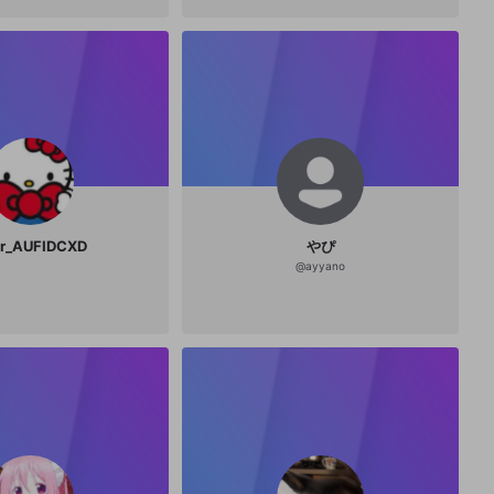
op games, and flight sims. Lately, I’ve been
inspired by projects like https://aviatordow
nload.org/ , where gaming and creativity m
eet.
er_AUFIDCXD
やぴ
@
ayyano