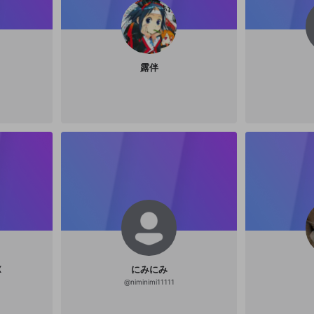
ください
ください
Discordとは？
Discordに参加する
誤解を招く配信設定
あとで登録
mellow-fanからのお得な情報をメールで受け取
ゲームの録画禁止区域の配信
る
露伴
改造版・海賊版ソフトの配信
政治的・宗教的・人種的な内容
その他の問題
X
にみにみ
@
niminimi11111