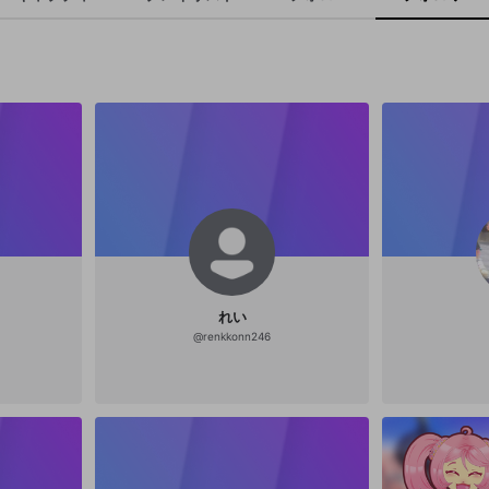
れい
@
renkkonn246