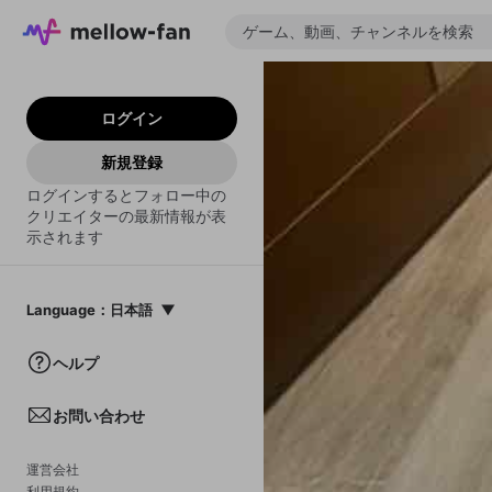
ログイン
新規登録
ログインするとフォロー中の
クリエイターの最新情報が表
示されます
Language
：
日本語
日本語
ヘルプ
English
お問い合わせ
中文(簡体)
한국어
運営会社
利用規約