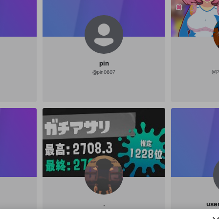
pin
@
pin0607
@
P
新規登録
OPENREC.tv アカウントは mellow-fan アカウ
OPENREC.tvアカウントはmellow-fanアカウン
パーソナルデータの登録
.
use
限定コミュニティ参加方法
ントに移行しました。
トに統合しました。
すでにアカウントをお持ちの方は、ログイン画面
こちらからOPENREC.tvでログイン中のアカウ
@
yofusika