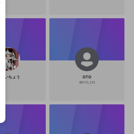
成で
あかいちょう
OTO
@
OTO_123