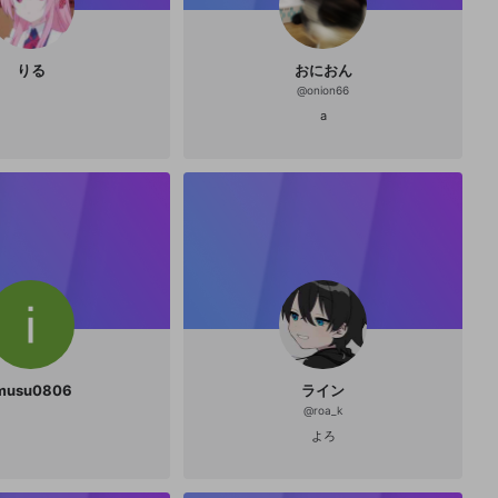
りる
おにおん
@
onion66
a
musu0806
ライン
@
roa_k
よろ