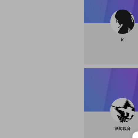
K
酒匂観音