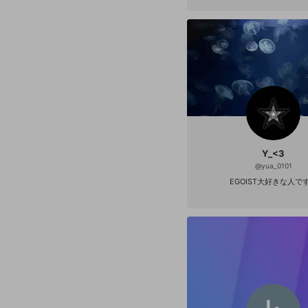
Y_<3
@
yua_0101
EGOIST大好きな人で