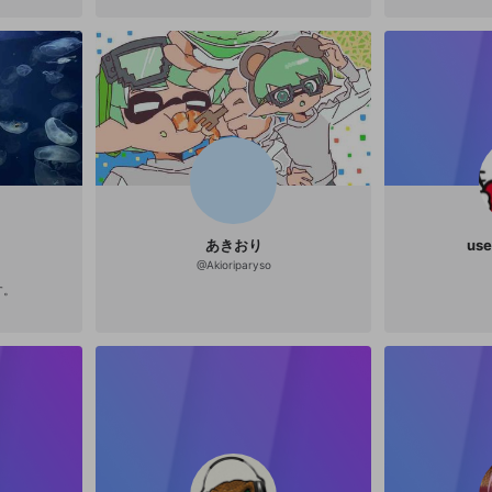
あきおり
us
@
Akioriparyso
す。