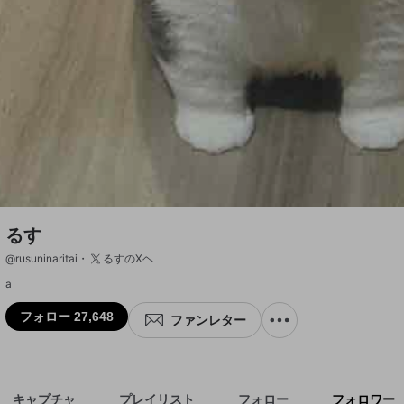
るす
@
rusuninaritai
るすのXヘ
a
フォロー 27,648
ファンレター
キャプチャ
プレイリスト
フォロー
フォロワー