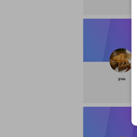
選択
きま
yuu