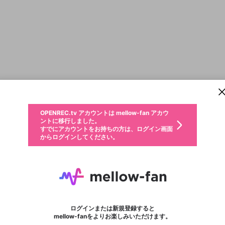
新規登録
OPENREC.tv アカウントは mellow-fan アカウ
OPENREC.tvアカウントはmellow-fanアカウン
投稿を作成
パーソナルデータの登録
限定コミュニティ参加方法
ントに移行しました。
トに統合しました。
すでにアカウントをお持ちの方は、ログイン画面
こちらからOPENREC.tvでログイン中のアカウ
からログインしてください。
ント情報を引き継ぐことができます。
動画プレイリストを選択
全体公開
生年月
固定動画に設定
不適切なユーザーとして報告します
ファンレター
サブスクシェア
全体公開
OPENREC.tv アカウントは mellow-fan アカウ
@
新規登録
ログイン
か？
年
月
0
50
ントに移行しました。
マイページに表示されている動画 (ライブ配信、配信予定、ア
すでにアカウントをお持ちの方は、ログイン画面
ーカイブ、アップロード動画) をページのトップに1つ固定で
るぱぱ。
応援している配信者にファンレターを送ることができま
生年月は登録後に変更できません。
認証コードの入力
できるプレイリストがありません。プレイリストは動画の再生画面で作
からログインしてください。
きます。動画タイトル横のメニューより設定することができま
す。好きなデザインを選んでメッセージを書いたり、エ
ログイン
す。
@
rupapa-0807
ご確認ください
す。
メールアドレスで新規登録
メールアドレスでログイン
問題を選択してください
ールアイテムでデコレーションして、配信者に届けまし
性別
ょう！
第5人格の実況しようと思ってます(๑ ́ᄇ`๑) 下手なので、アドバイスしてくれると嬉しいですm
メールアドレスにメールを送信しました。30分以内にメ
パスワード再設定
詳しくはこちら
この限定コミュニティは、Discordで提供されています。
入力していただいたメールアドレス
男性
女性
その他
問題を選択してください
※ファンレター機能は有料サービスです。
ール記載の6桁の認証コードを入力してください。
この投稿を固定しますか？
利用規約とプライバシーポリシーが更新されました。
サブスクに入会するとこのコンテン
または
または
ポイントが不足しています
投稿を削除しますか？
フォロー 2
に、パスワード再設定用URLを記載
セッションの有効期限が切れたた
ファンレター
Discordアカウントをお持ちでない方
サービスを利用するには変更後の内容をご確認いただ
わいせつな表現
0
250
認証コード
ツを表示することができます。サブ
検索履歴をすべて削除しますか？
ブロックリストに追加しますか？
この動画の公開は終了しました
登録したメールアドレスを入力し、送信してください。
お住まいの地域
されたメールを送信しましたのでご
め、ログアウトしました
き、同意していただく必要があります。
X
X
今固定している投稿は解除され、この投稿を固定しま
Discordとは？からDiscordにアクセス
スク情報ページに進みますか？
投稿を削除すると、元に戻すことはできません。
mellowポイントの購入に進みますか？
他者を誹謗中傷する表現
0
6
す。
確認ください
ログインまたは新規登録すると
Discordアカウントを作成
キャンセル
mellow-fanをよりお楽しみいただけます。
いいえ
OK
はい
OK
利用規約
を確認しました。
0
500
著作権の侵害
Google
Google
キャプチャ
プレイリスト
フォロー
フォロワー
プレミアム会員に入会
mellow-fan のメールアドレス（mellow-fan.comドメイン
OK