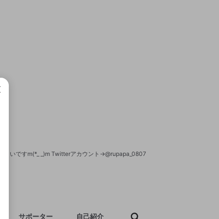
成で
(*_ _)m Twitterアカウント→@rupapa_0807
サポーター
自己紹介