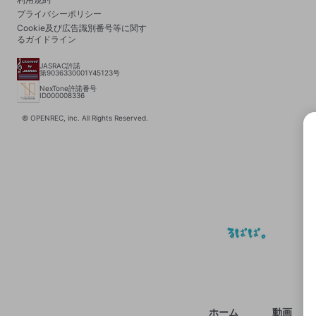
プライバシーポリシー
Cookie及び広告識別番号等に関す
るガイドライン
JASRAC許諾
第9036330001Y45123号
NexTone許諾番号
ID000008336
© OPENREC, inc. All Rights Reserved.
選択
きま
ホーム
動画