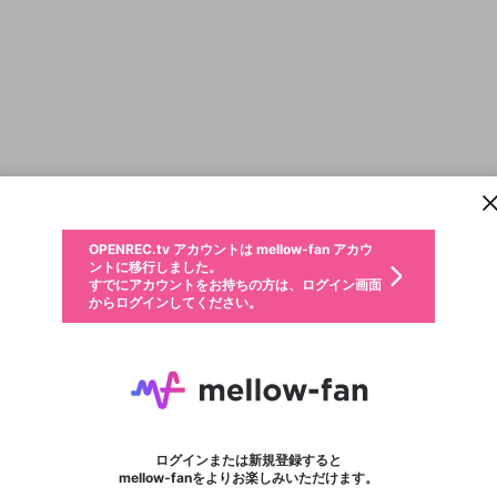
新規登録
OPENREC.tv アカウントは mellow-fan アカウ
OPENREC.tvアカウントはmellow-fanアカウン
パーソナルデータの登録
限定コミュニティ参加方法
ントに移行しました。
トに統合しました。
すでにアカウントをお持ちの方は、ログイン画面
こちらからOPENREC.tvでログイン中のアカウ
からログインしてください。
ント情報を引き継ぐことができます。
動画プレイリストを選択
生年月
固定動画に設定
不適切なユーザーとして報告します
ファンレター
サブスクシェア
OPENREC.tv アカウントは mellow-fan アカウ
@
新規登録
ログイン
か？
年
月
ントに移行しました。
マイページに表示されている動画 (ライブ配信、配信予定、ア
すでにアカウントをお持ちの方は、ログイン画面
ーカイブ、アップロード動画) をページのトップに1つ固定で
るぱぱ。
応援している配信者にファンレターを送ることができま
生年月は登録後に変更できません。
認証コードの入力
できるプレイリストがありません。プレイリストは動画の再生画面で作
からログインしてください。
きます。動画タイトル横のメニューより設定することができま
す。好きなデザインを選んでメッセージを書いたり、エ
ログイン
す。
@
rupapa-0807
ご確認ください
す。
メールアドレスで新規登録
メールアドレスでログイン
問題を選択してください
ールアイテムでデコレーションして、配信者に届けまし
性別
ょう！
第5人格の実況しようと思ってます(๑ ́ᄇ`๑) 下手なので、アドバイスしてくれると嬉しいですm
メールアドレスにメールを送信しました。30分以内にメ
パスワード再設定
詳しくはこちら
この限定コミュニティは、Discordで提供されています。
入力していただいたメールアドレス
男性
女性
その他
問題を選択してください
※ファンレター機能は有料サービスです。
ール記載の6桁の認証コードを入力してください。
利用規約とプライバシーポリシーが更新されました。
または
または
ポイントが不足しています
フォロー 2
に、パスワード再設定用URLを記載
セッションの有効期限が切れたた
ファンレター
Discordアカウントをお持ちでない方
サービスを利用するには変更後の内容をご確認いただ
わいせつな表現
認証コード
検索履歴をすべて削除しますか？
ブロックリストに追加しますか？
この動画の公開は終了しました
登録したメールアドレスを入力し、送信してください。
お住まいの地域
されたメールを送信しましたのでご
め、ログアウトしました
き、同意していただく必要があります。
X
X
Discordとは？からDiscordにアクセス
mellowポイントの購入に進みますか？
他者を誹謗中傷する表現
0
6
確認ください
ログインまたは新規登録すると
Discordアカウントを作成
キャンセル
mellow-fanをよりお楽しみいただけます。
いいえ
OK
はい
OK
利用規約
を確認しました。
0
500
著作権の侵害
Google
Google
キャプチャ
プレイリスト
フォロー
フォロワー
プレミアム会員に入会
mellow-fan のメールアドレス（mellow-fan.comドメイン
OK