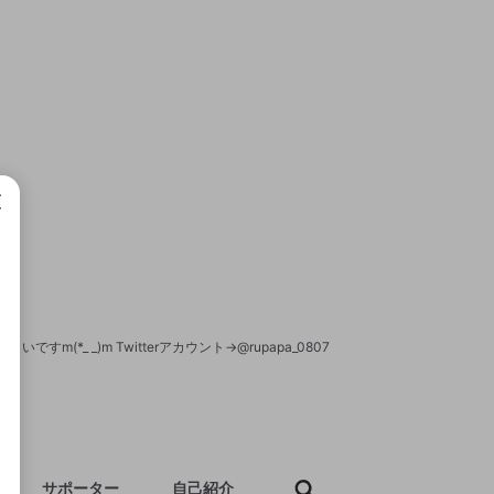
成で
(*_ _)m Twitterアカウント→@rupapa_0807
サポーター
自己紹介