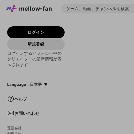
ログイン
新規登録
ログインするとフォロー中の
クリエイターの最新情報が表
示されます
Language
：
日本語
日本語
ヘルプ
English
お問い合わせ
中文(簡体)
한국어
運営会社
利用規約