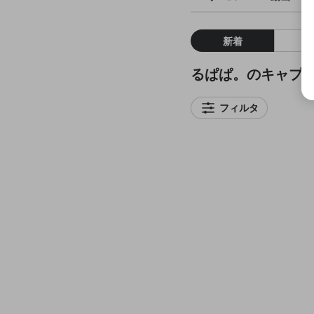
新着
るぱぱ。のキャプ
フィルタ