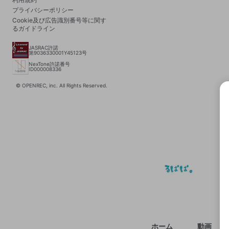
プライバシーポリシー
Cookie及び広告識別番号等に関す
るガイドライン
JASRAC許諾
第9036330001Y45123号
NexTone許諾番号
ID000008336
© OPENREC, inc. All Rights Reserved.
選択
きま
ホーム
動画