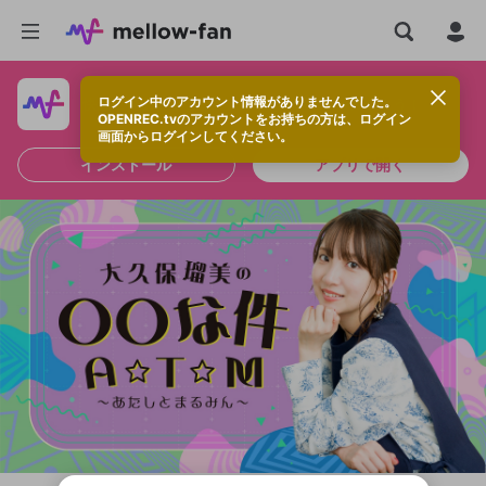
ログイン中のアカウント情報がありませんでした。
快適に視聴するなら、アプリをインストールしよう！
OPENREC.tvのアカウントをお持ちの方は、ログイン
画面からログインしてください。
インストール
アプリで開く
新規登録
OPENREC.tv アカウントは mellow-fan
OPENREC.tvアカウントはmellow-fanア
限定コミュニティ参加方法
パーソナルデータの登録
アカウントに移行しました。
カウントに統合しました。
すでにアカウントをお持ちの方は、ログイ
こちらからOPENREC.tvでログイン中のア
ン画面からログインしてください。
カウント情報を引き継ぐことができます。