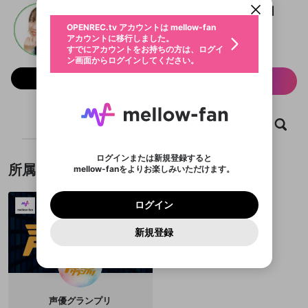
動画プレイリストを選択
生年月
大久保瑠美の○○な件 A☆T☆M
固定動画に設定
不適切なユーザーとして報告しま
ファンレター
OPENREC.tv アカウントは mellow-fan
サブスクシェア
@
rumimaru_official
@
新規登録
ログイン
すか？
年
月
アカウントに移行しました。
マイページに表示されている動画 (ライブ配信、配
認証コードの入力
すでにアカウントをお持ちの方は、ログイ
声優グランプリ
生年月は登録後に変更できません。
信予定、アーカイブ、アップロード動画) をページ
選択できるプレイリストがありません。
応援している配信者にファンレターを送ることがで
ン画面からログインしてください。
ご確認ください
のトップに1つ固定できます。動画タイトル横のメ
ログイン
プレイリストは動画の再生画面で作成で
きます。好きなデザインを選んでメッセージを書い
ニューより設定することができます。
メールアドレスで新規登録
メールアドレスでログイン
問題を選択してください
フォロー 670
この限定コミュニティは、Discordで提供されてい
性別
サブスク情報
きます。
たり、エールアイテムでデコレーションして、配信
メールアドレスにメールを送信しました。30分以内
パスワード再設定
ます。
者に届けましょう！
にメール記載の6桁の認証コードを入力してくださ
入力していただいたメールアドレ
男性
女性
その他
利用規約とプライバシーポリシーが更新されま
問題を選択してください
詳しくはこちら
※ファンレター機能は有料サービスです。
い。
または
または
ポイントが不足しています
した。 サービスを利用するには変更後の内容を
Discordアカウントをお持ちでない方
スに、パスワード再設定用URLを
セッションの有効期限が切れたた
登録したメールアドレスを入力し、送信してくださ
ホーム
動画
キャプチャ
プレイリスト
わいせつな表現
ブロックリストに追加しますか？
この動画の公開は終了しました
お住まいの地域
ご確認いただき、同意していただく必要があり
認証コード
い。
記載されたメールを送信しました
め、ログアウトしました
Discordとは？からDiscordにアクセス
X
X
ます。
mellowポイントの購入に進みますか？
他者を誹謗中傷する表現
のでご確認ください
0
6
ログインまたは新規登録すると
Discordアカウントを作成
所属チーム
mellow-fanをよりお楽しみいただけます。
キャンセル
OK
OK
0
500
著作権の侵害
Google
Google
利用規約
プレミアム会員に入会
を確認しました。
OK
いいえ
はい
mellow-fan のメールアドレス（mellow-fan.comド
この画面からDiscordに参加する
利用規約
および
プライバシーポリシー
に同意頂いた上で
ログイン
プライバシーポリシー
を確認しました。
メイン及びcs.openrec.co.jpドメイン）が受信拒否設
次にお進みください。
OK
プライバシーの侵害
ご登録いただいた情報はサービスの向上を目的
ログイン
再設定する
動画プレイリストがありません
定に含まれていないかご確認ください。
Yahoo! JAPAN
Yahoo! JAPAN
Discordは第三者が提供するコミュニティーサービスで、
として使用いたします。
報告された問題については、利用規約に違反しているか
動画プレイリストを選択
パスワードを忘れた方は
こちら
過激な暴力や自傷行為
mellow-fanとは関わりがありません。Discordに関してのお
一部サービスをご利用いただくには、生年月の
どうかをスタッフが確認します。
この機能をむやみに使
新規登録
確認しました
問い合わせにはお答えすることができません。Discordの仕
アカウントをお持ちですか？
アカウントを作成する
登録が必要です。
用することは、利用規約違反になります。
様変更により、限定コミュニティ特典の提供が終了する可能
入力
なりすまし行為
Appleでサインアップ
Appleでサインイン
動画のプレイリストを一つ選択すると、そのプレイ
ご登録いただいた情報は公開されません。
性がありますが、その際の補償は一切行いません。外部サー
リストの動画をマイページの上部にリストで表示す
ビスとのID連携に関する同意事項に同意の上、参加をお願い
閉じる
ることができます。
出会いを誘導する行為
ファンレターを作成
します。
送信
mellow-fanの
mellow-fanの
利用規約
利用規約
・
・
プライバシーポリシー
プライバシーポリシー
・
・
外部
外部
登録
外部サービスとのID連携に関する同意事項
サービスとのID連携に関する同意事項
サービスとのID連携に関する同意事項
に同意頂いた上
に同意頂いた上
閉じる
ねずみ講やマルチ商法
動画プレイリストを選択
アカウント作成
声優グランプリ
で、次にお進みください
で、次にお進みください