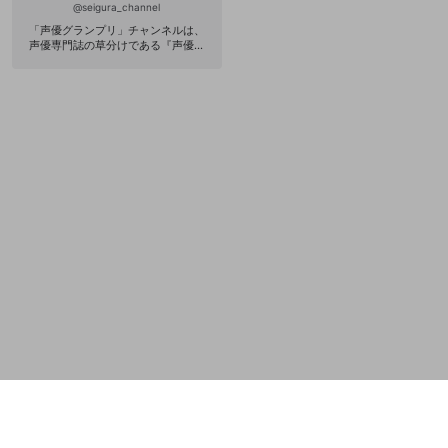
@
seigura_channel
誤解を招く配信設定
あとで登録
Discordとは？
Discordに参加する
「声優グランプリ」チャンネルは、
声優専門誌の草分けである『声優グ
mellow-fanからのお得な情報をメールで受
ゲームの録画禁止区域の配信
ランプリ』が運営する声優配信チャ
け取る
ンネルです。高品質な番組の提供は
もちろんのこと、mellow-fanならで
改造版・海賊版ソフトの配信
はのサブスク特典やDiscordを使った
双方向型コミュニケーションなど、
政治的・宗教的・人種的な内容
声優ファンの皆さんの“推し活”を全面
的にバックアップいたします！ ＜ご
その他の問題
注意点＞ 当チャンネルは無料のポー
タルサイトとなっており、定期配信
番組のお試し動画や特番など、無料
でお楽しみいただけるコンテンツを
ご用意いたします。なお、チャンネ
ル内の定期配信番組の有料パートを
ご視聴いただく際は、番組ごとにサ
ブスク料金が発生いたします。定期
配信番組のサブスク料金やサブスク
プランの設定、エール機能の有無は
番組によって異なりますので、詳細
は各番組にてご確認ください。 ＜現
在配信中の番組＞ 『立花日菜のもこ
もこゲーミング』 『土田玲央の脱
却！器用ビンボー』 『天野聡美のト
ロトロ106号室』 『星谷美緒のおつ
きみ！』 『坂田将吾 全力ヲタクと愉
快な貴様の夢想迷走ε』 『豊田萌絵観
察バラエティ もえしツアーズ』 『石