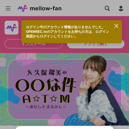
ログイン中のアカウント情報がありませんでした。
快適に視聴するなら、アプリをインストールしよう！
OPENREC.tvのアカウントをお持ちの方は、ログイン
画面からログインしてください。
インストール
アプリで開く
新規登録
OPENREC.tv アカウントは mellow-fan
OPENREC.tvアカウントはmellow-fanア
限定コミュニティ参加方法
パーソナルデータの登録
アカウントに移行しました。
カウントに統合しました。
すでにアカウントをお持ちの方は、ログイ
こちらからOPENREC.tvでログイン中のア
ン画面からログインしてください。
カウント情報を引き継ぐことができます。