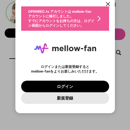
動画プレイリストを選択
生年月
大久保瑠美の○○な件 A☆T☆M
固定動画に設定
不適切なユーザーとして報告しま
ファンレター
OPENREC.tv アカウントは mellow-fan
サブスクシェア
@
rumimaru_official
@
新規登録
ログイン
すか？
年
月
アカウントに移行しました。
マイページに表示されている動画 (ライブ配信、配
認証コードの入力
すでにアカウントをお持ちの方は、ログイ
声優グランプリ
生年月は登録後に変更できません。
信予定、アーカイブ、アップロード動画) をページ
選択できるプレイリストがありません。
応援している配信者にファンレターを送ることがで
ン画面からログインしてください。
ご確認ください
のトップに1つ固定できます。動画タイトル横のメ
ログイン
プレイリストは動画の再生画面で作成で
きます。好きなデザインを選んでメッセージを書い
ニューより設定することができます。
メールアドレスで新規登録
メールアドレスでログイン
問題を選択してください
フォロー 669
この限定コミュニティは、Discordで提供されてい
性別
サブスク情報
きます。
たり、エールアイテムでデコレーションして、配信
メールアドレスにメールを送信しました。30分以内
パスワード再設定
ます。
者に届けましょう！
にメール記載の6桁の認証コードを入力してくださ
入力していただいたメールアドレ
男性
女性
その他
利用規約とプライバシーポリシーが更新されま
問題を選択してください
詳しくはこちら
※ファンレター機能は有料サービスです。
い。
または
または
ポイントが不足しています
した。 サービスを利用するには変更後の内容を
Discordアカウントをお持ちでない方
スに、パスワード再設定用URLを
セッションの有効期限が切れたた
登録したメールアドレスを入力し、送信してくださ
ホーム
動画
キャプチャ
プレイリスト
わいせつな表現
ブロックリストに追加しますか？
この動画の公開は終了しました
お住まいの地域
ご確認いただき、同意していただく必要があり
認証コード
い。
記載されたメールを送信しました
め、ログアウトしました
Discordとは？からDiscordにアクセス
X
X
ます。
mellowポイントの購入に進みますか？
他者を誹謗中傷する表現
のでご確認ください
0
6
ログインまたは新規登録すると
Discordアカウントを作成
mellow-fanをよりお楽しみいただけます。
キャンセル
OK
OK
0
500
著作権の侵害
Google
Google
利用規約
プレミアム会員に入会
を確認しました。
OK
いいえ
はい
mellow-fan のメールアドレス（mellow-fan.comド
この画面からDiscordに参加する
利用規約
および
プライバシーポリシー
に同意頂いた上で
ログイン
プライバシーポリシー
を確認しました。
メイン及びcs.openrec.co.jpドメイン）が受信拒否設
次にお進みください。
OK
プライバシーの侵害
ご登録いただいた情報はサービスの向上を目的
ログイン
再設定する
動画プレイリストがありません
定に含まれていないかご確認ください。
Yahoo! JAPAN
Yahoo! JAPAN
Discordは第三者が提供するコミュニティーサービスで、
として使用いたします。
報告された問題については、利用規約に違反しているか
動画プレイリストを選択
パスワードを忘れた方は
こちら
過激な暴力や自傷行為
mellow-fanとは関わりがありません。Discordに関してのお
一部サービスをご利用いただくには、生年月の
どうかをスタッフが確認します。
この機能をむやみに使
新規登録
確認しました
問い合わせにはお答えすることができません。Discordの仕
アカウントをお持ちですか？
アカウントを作成する
登録が必要です。
用することは、利用規約違反になります。
様変更により、限定コミュニティ特典の提供が終了する可能
入力
なりすまし行為
Appleでサインアップ
Appleでサインイン
動画のプレイリストを一つ選択すると、そのプレイ
ご登録いただいた情報は公開されません。
性がありますが、その際の補償は一切行いません。外部サー
リストの動画をマイページの上部にリストで表示す
ビスとのID連携に関する同意事項に同意の上、参加をお願い
閉じる
ることができます。
出会いを誘導する行為
ファンレターを作成
します。
送信
mellow-fanの
mellow-fanの
利用規約
利用規約
・
・
プライバシーポリシー
プライバシーポリシー
・
・
外部
外部
登録
外部サービスとのID連携に関する同意事項
サービスとのID連携に関する同意事項
サービスとのID連携に関する同意事項
に同意頂いた上
に同意頂いた上
閉じる
ねずみ講やマルチ商法
動画プレイリストを選択
アカウント作成
で、次にお進みください
で、次にお進みください