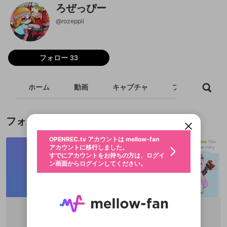
ろぜっぴー
@
rozeppii
フォロー 33
新規登録
ホーム
動画
キャプチャ
プレイリスト
OPENREC.tv アカウントは mellow-fan
OPENREC.tvアカウントはmellow-fanア
限定コミュニティ参加方法
パーソナルデータの登録
アカウントに移行しました。
カウントに統合しました。
すでにアカウントをお持ちの方は、ログイ
こちらからOPENREC.tvでログイン中のア
動画プレイリストを選択
ン画面からログインしてください。
カウント情報を引き継ぐことができます。
フォロー
生年月
固定動画に設定
不適切なユーザーとして報告しま
ファンレター
OPENREC.tv アカウントは mellow-fan
サブスクシェア
@
新規登録
ログイン
すか？
年
月
アカウントに移行しました。
マイページに表示されている動画 (ライブ配信、配
認証コードの入力
すでにアカウントをお持ちの方は、ログイ
生年月は登録後に変更できません。
信予定、アーカイブ、アップロード動画) をページ
選択できるプレイリストがありません。
応援している配信者にファンレターを送ることがで
ン画面からログインしてください。
ご確認ください
のトップに1つ固定できます。動画タイトル横のメ
ログイン
プレイリストは動画の再生画面で作成で
きます。好きなデザインを選んでメッセージを書い
ニューより設定することができます。
メールアドレスで新規登録
メールアドレスでログイン
問題を選択してください
この限定コミュニティは、Discordで提供されてい
性別
きます。
たり、エールアイテムでデコレーションして、配信
メールアドレスにメールを送信しました。30分以内
パスワード再設定
ます。
者に届けましょう！
にメール記載の6桁の認証コードを入力してくださ
入力していただいたメールアドレ
男性
女性
その他
利用規約とプライバシーポリシーが更新されま
問題を選択してください
詳しくはこちら
※ファンレター機能は有料サービスです。
い。
または
または
ポイントが不足しています
した。 サービスを利用するには変更後の内容を
Discordアカウントをお持ちでない方
スに、パスワード再設定用URLを
セッションの有効期限が切れたた
登録したメールアドレスを入力し、送信してくださ
わいせつな表現
ブロックリストに追加しますか？
この動画の公開は終了しました
お住まいの地域
ご確認いただき、同意していただく必要があり
認証コード
はたさこ
Clary
い。
記載されたメールを送信しました
め、ログアウトしました
Discordとは？からDiscordにアクセス
X
X
@
hatasako
@
ClaclarY