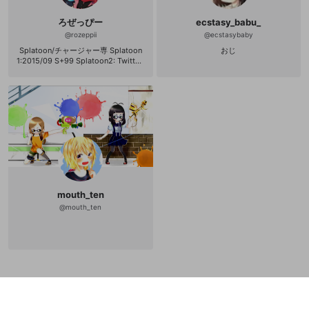
ろぜっぴー
ecstasy_babu_
@
rozeppii
@
ecstasybaby
Splatoon/チャージャー専 Splatoon
おじ
1:2015/09 S+99 Splatoon2: Twitter:
https://twitter.com/rozeppii
mouth_ten
@
mouth_ten