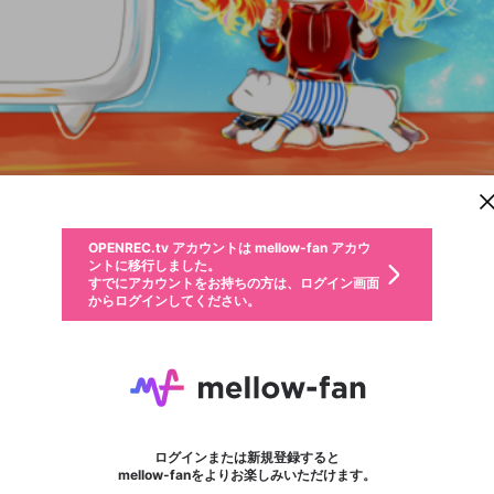
新規登録
OPENREC.tv アカウントは mellow-fan アカウ
OPENREC.tvアカウントはmellow-fanアカウン
パーソナルデータの登録
限定コミュニティ参加方法
ントに移行しました。
トに統合しました。
すでにアカウントをお持ちの方は、ログイン画面
こちらからOPENREC.tvでログイン中のアカウ
からログインしてください。
ント情報を引き継ぐことができます。
動画プレイリストを選択
生年月
固定動画に設定
不適切なユーザーとして報告します
ファンレター
サブスクシェア
OPENREC.tv アカウントは mellow-fan アカウ
@
新規登録
ログイン
か？
年
月
ントに移行しました。
マイページに表示されている動画 (ライブ配信、配信予定、ア
すでにアカウントをお持ちの方は、ログイン画面
ーカイブ、アップロード動画) をページのトップに1つ固定で
ろぜっぴー
応援している配信者にファンレターを送ることができま
生年月は登録後に変更できません。
認証コードの入力
できるプレイリストがありません。プレイリストは動画の再生画面で作
からログインしてください。
きます。動画タイトル横のメニューより設定することができま
す。好きなデザインを選んでメッセージを書いたり、エ
ログイン
す。
@
rozeppii
ご確認ください
す。
メールアドレスで新規登録
メールアドレスでログイン
問題を選択してください
ールアイテムでデコレーションして、配信者に届けまし
性別
ょう！
Splatoon/チャージャー専 Splatoon1:2015/09 S+99 Splatoon2: Twitter:https://twit
メールアドレスにメールを送信しました。30分以内にメ
パスワード再設定
詳しくはこちら
この限定コミュニティは、Discordで提供されています。
入力していただいたメールアドレス
男性
女性
その他
問題を選択してください
※ファンレター機能は有料サービスです。
ール記載の6桁の認証コードを入力してください。
利用規約とプライバシーポリシーが更新されました。
または
または
ポイントが不足しています
フォロー 33
に、パスワード再設定用URLを記載
セッションの有効期限が切れたた
ファンレター
Discordアカウントをお持ちでない方
サービスを利用するには変更後の内容をご確認いただ
わいせつな表現
認証コード
検索履歴をすべて削除しますか？
ブロックリストに追加しますか？
この動画の公開は終了しました
登録したメールアドレスを入力し、送信してください。
お住まいの地域
されたメールを送信しましたのでご
め、ログアウトしました
き、同意していただく必要があります。
X
X
Discordとは？からDiscordにアクセス
mellowポイントの購入に進みますか？
他者を誹謗中傷する表現
0
6
確認ください
ログインまたは新規登録すると
Discordアカウントを作成
キャンセル
mellow-fanをよりお楽しみいただけます。
いいえ
OK
はい
OK
利用規約
を確認しました。
0
500
著作権の侵害
Google
Google
キャプチャ
プレイリスト
フォロー
フォロワー
プレミアム会員に入会
mellow-fan のメールアドレス（mellow-fan.comドメイン
OK