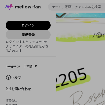
ログイン
新規登録
ログインするとフォロー中の
クリエイターの最新情報が表
示されます
Language
：
日本語
日本語
ヘルプ
English
お問い合わせ
中文(簡体)
한국어
運営会社
利用規約