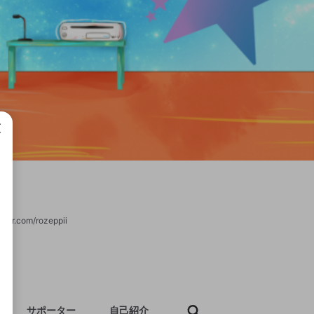
成で
ter.com/rozeppii
サポーター
自己紹介