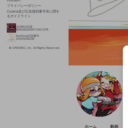
プライバシーポリシー
Cookie及び広告識別番号等に関す
るガイドライン
JASRAC許諾
第9036330001Y45123号
NexTone許諾番号
ID000008336
© OPENREC, inc. All Rights Reserved.
選択
きま
ホーム
動画