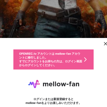
新規登録
OPENREC.tv アカウントは mellow-fan アカウ
OPENREC.tvアカウントはmellow-fanアカウン
投稿を作成
パーソナルデータの登録
限定コミュニティ参加方法
ントに移行しました。
トに統合しました。
すでにアカウントをお持ちの方は、ログイン画面
こちらからOPENREC.tvでログイン中のアカウ
からログインしてください。
ント情報を引き継ぐことができます。
動画プレイリストを選択
全体公開
生年月
固定動画に設定
不適切なユーザーとして報告します
ファンレター
サブスクシェア
全体公開
OPENREC.tv アカウントは mellow-fan アカウ
@
新規登録
ログイン
か？
年
月
0
50
ントに移行しました。
マイページに表示されている動画 (ライブ配信、配信予定、ア
すでにアカウントをお持ちの方は、ログイン画面
ーカイブ、アップロード動画) をページのトップに1つ固定で
PLAY_BATTLEGROUNDS
応援している配信者にファンレターを送ることができま
生年月は登録後に変更できません。
認証コードの入力
できるプレイリストがありません。プレイリストは動画の再生画面で作
からログインしてください。
きます。動画タイトル横のメニューより設定することができま
す。好きなデザインを選んでメッセージを書いたり、エ
ログイン
す。
@
playBATTLEGROUNDS
ご確認ください
す。
メールアドレスで新規登録
メールアドレスでログイン
問題を選択してください
ールアイテムでデコレーションして、配信者に届けまし
性別
ょう！
playBATTLEGROUNDS
メールアドレスにメールを送信しました。30分以内にメ
パスワード再設定
詳しくはこちら
この限定コミュニティは、Discordで提供されています。
入力していただいたメールアドレス
男性
女性
その他
問題を選択してください
※ファンレター機能は有料サービスです。
ール記載の6桁の認証コードを入力してください。
この投稿を固定しますか？
利用規約とプライバシーポリシーが更新されました。
サブスクに入会するとこのコンテン
または
または
ポイントが不足しています
投稿を削除しますか？
フォロー 5,854
に、パスワード再設定用URLを記載
セッションの有効期限が切れたた
ファンレター
Discordアカウントをお持ちでない方
サービスを利用するには変更後の内容をご確認いただ
わいせつな表現
0
250
認証コード
ツを表示することができます。サブ
検索履歴をすべて削除しますか？
ブロックリストに追加しますか？
この動画の公開は終了しました
登録したメールアドレスを入力し、送信してください。
お住まいの地域
されたメールを送信しましたのでご
め、ログアウトしました
き、同意していただく必要があります。
X
X
今固定している投稿は解除され、この投稿を固定しま
Discordとは？からDiscordにアクセス
スク情報ページに進みますか？
投稿を削除すると、元に戻すことはできません。
mellowポイントの購入に進みますか？
他者を誹謗中傷する表現
0
6
す。
確認ください
ログインまたは新規登録すると
Discordアカウントを作成
キャンセル
mellow-fanをよりお楽しみいただけます。
いいえ
OK
はい
OK
利用規約
を確認しました。
0
500
著作権の侵害
Google
Google
キャプチャ
プレイリスト
フォロー
フォロワー
プレミアム会員に入会
mellow-fan のメールアドレス（mellow-fan.comドメイン
OK