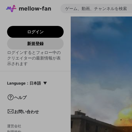
ログイン
新規登録
ログインするとフォロー中の
クリエイターの最新情報が表
示されます
Language
：
日本語
日本語
ヘルプ
English
お問い合わせ
中文(簡体)
한국어
運営会社
利用規約