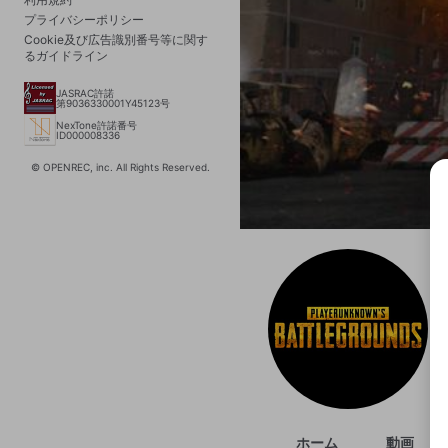
プライバシーポリシー
Cookie及び広告識別番号等に関す
るガイドライン
JASRAC許諾
第9036330001Y45123号
NexTone許諾番号
ID000008336
© OPENREC, inc. All Rights Reserved.
選択
きま
ホーム
動画