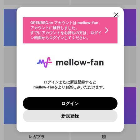
アカウントに移行しました。
カウントに統合しました。
すでにアカウントをお持ちの方は、ログイ
こちらからOPENREC.tvでログイン中のア
動画プレイリストを選択
ン画面からログインしてください。
カウント情報を引き継ぐことができます。
生年月
固定動画に設定
不適切なユーザーとして報告しま
ファンレター
OPENREC.tv アカウントは mellow-fan
サブスクシェア
@
新規登録
ログイン
すか？
年
月
アカウントに移行しました。
マイページに表示されている動画 (ライブ配信、配
認証コードの入力
すでにアカウントをお持ちの方は、ログイ
生年月は登録後に変更できません。
信予定、アーカイブ、アップロード動画) をページ
選択できるプレイリストがありません。
応援している配信者にファンレターを送ることがで
ン画面からログインしてください。
ご確認ください
のトップに1つ固定できます。動画タイトル横のメ
ログイン
プレイリストは動画の再生画面で作成で
きます。好きなデザインを選んでメッセージを書い
ニューより設定することができます。
メールアドレスで新規登録
メールアドレスでログイン
問題を選択してください
この限定コミュニティは、Discordで提供されてい
性別
きます。
たり、エールアイテムでデコレーションして、配信
メールアドレスにメールを送信しました。30分以内
パスワード再設定
ます。
者に届けましょう！
にメール記載の6桁の認証コードを入力してくださ
入力していただいたメールアドレ
男性
女性
その他
利用規約とプライバシーポリシーが更新されま
問題を選択してください
詳しくはこちら
Kotaro Nakamura
aoringo1022
※ファンレター機能は有料サービスです。
い。
または
または
ポイントが不足しています
した。 サービスを利用するには変更後の内容を
Discordアカウントをお持ちでない方
スに、パスワード再設定用URLを
セッションの有効期限が切れたた
@
ringosanharapeco
登録したメールアドレスを入力し、送信してくださ
わいせつな表現
チームメンバーに追加しますか？
ブロックリストに追加しますか？
この動画の公開は終了しました
お住まいの地域
ご確認いただき、同意していただく必要があり
認証コード
い。
記載されたメールを送信しました
め、ログアウトしました
Discordとは？からDiscordにアクセス
X
X
ます。
mellowポイントの購入に進みますか？
他者を誹謗中傷する表現
のでご確認ください
0
6
ログインまたは新規登録すると
Discordアカウントを作成
mellow-fanをよりお楽しみいただけます。
キャンセル
キャンセル
OK
はい
OK
0
500
著作権の侵害
Google
Google
利用規約
プレミアム会員に入会
を確認しました。
OK
いいえ
はい
mellow-fan のメールアドレス（mellow-fan.comド
この画面からDiscordに参加する
利用規約
および
プライバシーポリシー
に同意頂いた上で
ログイン
プライバシーポリシー
を確認しました。
メイン及びcs.openrec.co.jpドメイン）が受信拒否設
次にお進みください。
OK
プライバシーの侵害
ご登録いただいた情報はサービスの向上を目的
ログイン
再設定する
動画プレイリストがありません
定に含まれていないかご確認ください。
Yahoo! JAPAN
Yahoo! JAPAN
Discordは第三者が提供するコミュニティーサービスで、
として使用いたします。
報告された問題については、利用規約に違反しているか
動画プレイリストを選択
パスワードを忘れた方は
こちら
過激な暴力や自傷行為
mellow-fanとは関わりがありません。Discordに関してのお
一部サービスをご利用いただくには、生年月の
どうかをスタッフが確認します。
この機能をむやみに使
新規登録
確認しました
問い合わせにはお答えすることができません。Discordの仕
アカウントをお持ちですか？
アカウントを作成する
登録が必要です。
用することは、利用規約違反になります。
様変更により、限定コミュニティ特典の提供が終了する可能
入力
なりすまし行為
Appleでサインアップ
Appleでサインイン
動画のプレイリストを一つ選択すると、そのプレイ
ご登録いただいた情報は公開されません。
性がありますが、その際の補償は一切行いません。外部サー
リストの動画をマイページの上部にリストで表示す
ビスとのID連携に関する同意事項に同意の上、参加をお願い
閉じる
ることができます。
出会いを誘導する行為
ファンレターを作成
します。
レガブラ
翔
送信
mellow-fanの
mellow-fanの
利用規約
利用規約
・
・
プライバシーポリシー
プライバシーポリシー
・
・
外部
外部