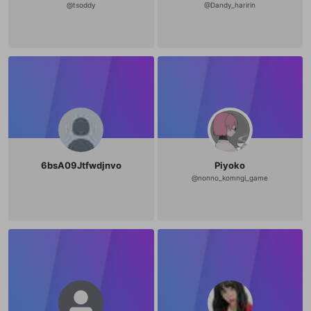
登録
@
tsoddy
@
Dandy_haririn
外部サービスとのID連携に関する同意事項
サービスとのID連携に関する同意事項
サービスとのID連携に関する同意事項
に同意頂いた上
に同意頂いた上
閉じる
ねずみ講やマルチ商法
動画プレイリストを選択
アカウント作成
で、次にお進みください
で、次にお進みください
誤解を招く配信設定
あとで登録
Discordとは？
Discordに参加する
mellow-fanからのお得な情報をメールで受
ゲームの録画禁止区域の配信
け取る
改造版・海賊版ソフトの配信
政治的・宗教的・人種的な内容
その他の問題
6bsA09Jtfwdjnvo
Piyoko
@
nonno_komngi_game