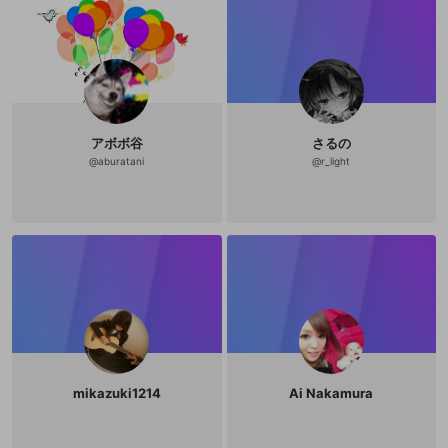
アボボ谷
さるの
@
aburatani
@
r_light
mikazuki1214
Ai Nakamura