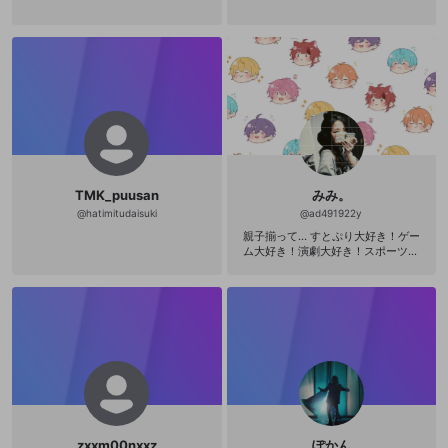
TMK_puusan
みみ。
@
hatimitudaisuki
@
ad491922y
親子揃って… すとぷり大好き！ゲー
ム大好き！演劇大好き！スポーツ大
好き！ 子役娘も持つバタバタママり
です。( * ॑˘ ॑* )⁾⁾ 若いうちに全てやり
きる！よろしくお願いします♥
zxxm00nxxz
ぽかん