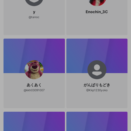
y
Enochin_3C
@
tanoc
あくあく
がんばりもどき
@
kkh03091007
@
Kkp1230yoko