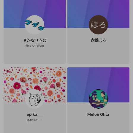
さかなりうむ
赤坂ほろ
@
sakanalium
opika___
Melon Ohta
@
opika___
新規登録
OPENREC.tv アカウントは mellow-fan
OPENREC.tvアカウントはmellow-fanア
限定コミュニティ参加方法
パーソナルデータの登録