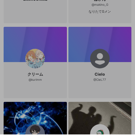
@
makino_G
なりたてGメン
クリーム
Cielo
@
kurimm
@
CieL77