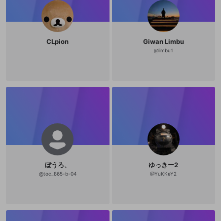
CLpion
Giwan Limbu
@
limbu1
ぼうろ、
ゆっきー2
@
toc_865-b-04
@
YuKKeY2