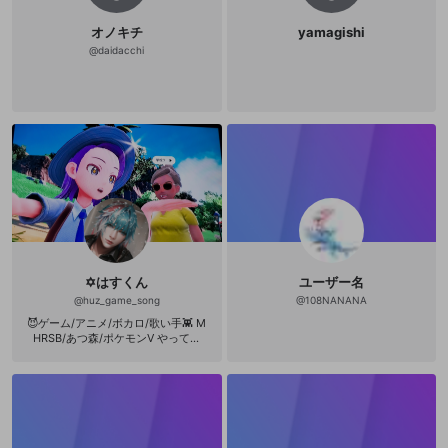
オノキチ
yamagishi
@
daidacchi
✡はすくん
ユーザー名
@
huz_game_song
@
108NANANA
😈ゲーム/アニメ/ボカロ/歌い手👾 M
HRSB/あつ森/ポケモンV やってま
す！ 歌が好き！他で配信してたけど
2回のコロナの後遺症で声出なくなっ
てしまって今は聞き専😢 仲良くして
ください☺️