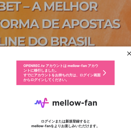
新規登録
OPENREC.tv アカウントは mellow-fan アカウ
OPENREC.tvアカウントはmellow-fanアカウン
パーソナルデータの登録
限定コミュニティ参加方法
ントに移行しました。
トに統合しました。
すでにアカウントをお持ちの方は、ログイン画面
こちらからOPENREC.tvでログイン中のアカウ
からログインしてください。
ント情報を引き継ぐことができます。
動画プレイリストを選択
生年月
固定動画に設定
不適切なユーザーとして報告します
ファンレター
サブスクシェア
OPENREC.tv アカウントは mellow-fan アカウ
@
新規登録
ログイン
か？
年
月
ントに移行しました。
マイページに表示されている動画 (ライブ配信、配信予定、ア
すでにアカウントをお持ちの方は、ログイン画面
ーカイブ、アップロード動画) をページのトップに1つ固定で
easycheckuscom
応援している配信者にファンレターを送ることができま
生年月は登録後に変更できません。
認証コードの入力
できるプレイリストがありません。プレイリストは動画の再生画面で作
からログインしてください。
きます。動画タイトル横のメニューより設定することができま
す。好きなデザインを選んでメッセージを書いたり、エ
ログイン
す。
ご確認ください
す。
メールアドレスで新規登録
メールアドレスでログイン
問題を選択してください
ールアイテムでデコレーションして、配信者に届けまし
性別
ょう！
メールアドレスにメールを送信しました。30分以内にメ
パスワード再設定
詳しくはこちら
この限定コミュニティは、Discordで提供されています。
入力していただいたメールアドレス
男性
女性
その他
問題を選択してください
※ファンレター機能は有料サービスです。
ール記載の6桁の認証コードを入力してください。
フォロー
利用規約とプライバシーポリシーが更新されました。
または
または
ポイントが不足しています
に、パスワード再設定用URLを記載
セッションの有効期限が切れたた
Discordアカウントをお持ちでない方
サービスを利用するには変更後の内容をご確認いただ
わいせつな表現
認証コード
検索履歴をすべて削除しますか？
チームメンバーに追加しますか？
ブロックリストに追加しますか？
この動画の公開は終了しました
登録したメールアドレスを入力し、送信してください。
お住まいの地域
されたメールを送信しましたのでご
め、ログアウトしました
き、同意していただく必要があります。
X
X
Discordとは？からDiscordにアクセス
mellowポイントの購入に進みますか？
他者を誹謗中傷する表現
0
6
確認ください
ログインまたは新規登録すると
Discordアカウントを作成
キャンセル
キャンセル
mellow-fanをよりお楽しみいただけます。
いいえ
OK
はい
はい
OK
利用規約
を確認しました。
0
500
著作権の侵害
Google
Google
キャプチャ
プレイリスト
フォロー
フォロワー
プレミアム会員に入会
mellow-fan のメールアドレス（mellow-fan.comドメイン
OK