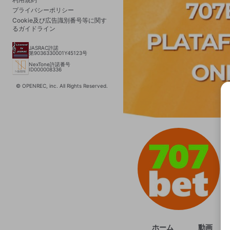
プライバシーポリシー
Cookie及び広告識別番号等に関す
るガイドライン
JASRAC許諾
第9036330001Y45123号
NexTone許諾番号
ID000008336
© OPENREC, inc. All Rights Reserved.
選択
きま
ホーム
動画