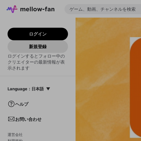
ログイン
新規登録
ログインするとフォロー中の
クリエイターの最新情報が表
示されます
Language
：
日本語
日本語
ヘルプ
English
お問い合わせ
中文(簡体)
한국어
運営会社
利用規約