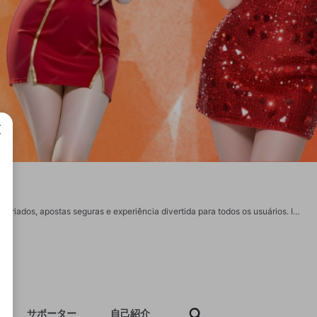
成で
707Bet é uma plataforma de entretenimento online confiável, oferecendo jogos variados, apostas seguras e experiência divertida para todos os usuários. Informações detalhadas: Telefone:(+55) 1541 8246782 E-mail: easycheck.us.com@gmail.com Website: https://easycheck.us.com Endereço: SIA Trecho 10 - Plano Piloto, Brasília - DF, 71200-100, Brazil #707bet,#707bet_Cassino #707bet_Jogo #707bet_PlataformaDeJogos https://x.com/easycheckuscom https://issuu.com/easycheckuscom https://www.youtube.com/@easycheckuscom https://www.pinterest.com/easycheckuscom/_profile/ https://500px.com/p/easycheckuscom?view=photos https://www.tumblr.com/easycheckuscom https://gravatar.com/easycheckuscom https://www.twitch.tv/easycheckuscom https://www.physicsoverflow.org/user/easycheckuscom https://theomnibuzz.com/author/easycheckuscom https://www.youyooz.com/profile/easycheckuscom/ https://techplanet.today/member/easycheckuscom https://uchatoo.com/easycheckuscom https://onlinecivilforum.com/profile/easycheckuscom/
サポーター
自己紹介