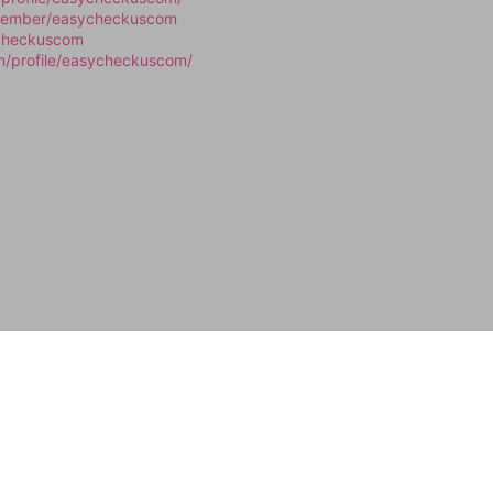
/member/easycheckuscom
ycheckuscom
om/profile/easycheckuscom/