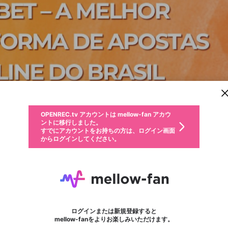
新規登録
OPENREC.tv アカウントは mellow-fan アカウ
OPENREC.tvアカウントはmellow-fanアカウン
パーソナルデータの登録
限定コミュニティ参加方法
ントに移行しました。
トに統合しました。
すでにアカウントをお持ちの方は、ログイン画面
こちらからOPENREC.tvでログイン中のアカウ
からログインしてください。
ント情報を引き継ぐことができます。
動画プレイリストを選択
生年月
固定動画に設定
不適切なユーザーとして報告します
ファンレター
サブスクシェア
OPENREC.tv アカウントは mellow-fan アカウ
@
新規登録
ログイン
か？
年
月
ントに移行しました。
マイページに表示されている動画 (ライブ配信、配信予定、ア
すでにアカウントをお持ちの方は、ログイン画面
ーカイブ、アップロード動画) をページのトップに1つ固定で
easycheckuscom
応援している配信者にファンレターを送ることができま
生年月は登録後に変更できません。
認証コードの入力
できるプレイリストがありません。プレイリストは動画の再生画面で作
からログインしてください。
きます。動画タイトル横のメニューより設定することができま
す。好きなデザインを選んでメッセージを書いたり、エ
ログイン
す。
ご確認ください
す。
メールアドレスで新規登録
メールアドレスでログイン
問題を選択してください
ールアイテムでデコレーションして、配信者に届けまし
性別
ょう！
メールアドレスにメールを送信しました。30分以内にメ
パスワード再設定
詳しくはこちら
この限定コミュニティは、Discordで提供されています。
入力していただいたメールアドレス
男性
女性
その他
問題を選択してください
※ファンレター機能は有料サービスです。
ール記載の6桁の認証コードを入力してください。
フォロー
利用規約とプライバシーポリシーが更新されました。
または
または
ポイントが不足しています
に、パスワード再設定用URLを記載
セッションの有効期限が切れたた
Discordアカウントをお持ちでない方
サービスを利用するには変更後の内容をご確認いただ
わいせつな表現
認証コード
検索履歴をすべて削除しますか？
ブロックリストに追加しますか？
この動画の公開は終了しました
登録したメールアドレスを入力し、送信してください。
お住まいの地域
されたメールを送信しましたのでご
め、ログアウトしました
き、同意していただく必要があります。
X
X
Discordとは？からDiscordにアクセス
mellowポイントの購入に進みますか？
他者を誹謗中傷する表現
0
6
確認ください
ログインまたは新規登録すると
Discordアカウントを作成
キャンセル
mellow-fanをよりお楽しみいただけます。
いいえ
OK
はい
OK
利用規約
を確認しました。
0
500
著作権の侵害
Google
Google
キャプチャ
プレイリスト
フォロー
フォロワー
プレミアム会員に入会
mellow-fan のメールアドレス（mellow-fan.comドメイン
OK