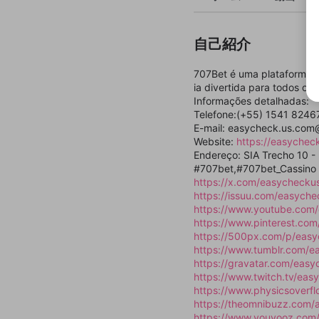
自己紹介
707Bet é uma plataforma d
ia divertida para todos os 
Informações detalhadas:
Telefone:(+55) 1541 8246
E-mail: easycheck.us.co
Website:
https://easychec
Endereço: SIA Trecho 10 - P
#707bet,#707bet_Cassino
https://x.com/easycheck
https://issuu.com/easych
https://www.youtube.co
https://www.pinterest.com
https://500px.com/p/eas
https://www.tumblr.com/
https://gravatar.com/eas
https://www.twitch.tv/ea
https://www.physicsoverf
https://theomnibuzz.com
https://www.youyooz.com/