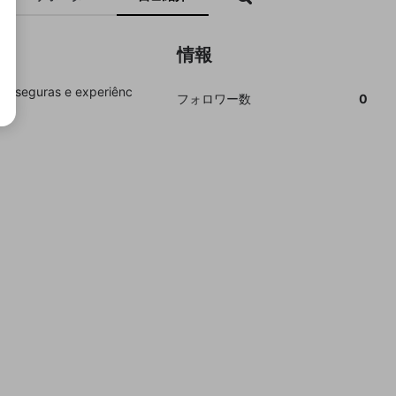
情報
tas seguras e experiênc
フォロワー数
0