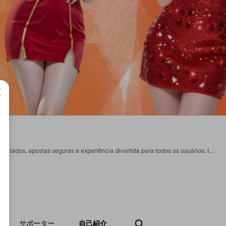
成で
707Bet é uma plataforma de entretenimento online confiável, oferecendo jogos variados, apostas seguras e experiência divertida para todos os usuários. Informações detalhadas: Telefone:(+55) 1541 8246782 E-mail: easycheck.us.com@gmail.com Website: https://easycheck.us.com Endereço: SIA Trecho 10 - Plano Piloto, Brasília - DF, 71200-100, Brazil #707bet,#707bet_Cassino #707bet_Jogo #707bet_PlataformaDeJogos https://x.com/easycheckuscom https://issuu.com/easycheckuscom https://www.youtube.com/@easycheckuscom https://www.pinterest.com/easycheckuscom/_profile/ https://500px.com/p/easycheckuscom?view=photos https://www.tumblr.com/easycheckuscom https://gravatar.com/easycheckuscom https://www.twitch.tv/easycheckuscom https://www.physicsoverflow.org/user/easycheckuscom https://theomnibuzz.com/author/easycheckuscom https://www.youyooz.com/profile/easycheckuscom/ https://techplanet.today/member/easycheckuscom https://uchatoo.com/easycheckuscom https://onlinecivilforum.com/profile/easycheckuscom/
サポーター
自己紹介