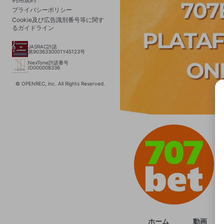
プライバシーポリシー
Cookie及び広告識別番号等に関す
るガイドライン
JASRAC許諾
第9036330001Y45123号
NexTone許諾番号
ID000008336
© OPENREC, inc. All Rights Reserved.
選択
きま
ホーム
動画