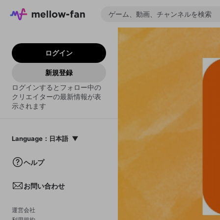
ログイン
新規登録
ログインするとフォロー中の
クリエイターの最新情報が表
示されます
Language
：
日本語
日本語
ヘルプ
English
お問い合わせ
中文(簡体)
한국어
運営会社
利用規約