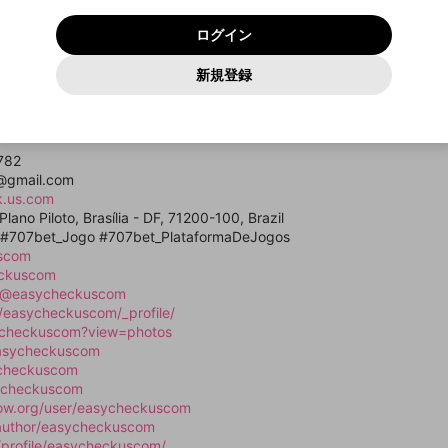
いいえ
はい
利用規約
および
プライバシーポリシー
に同意頂いた上で次にお
この画面からDiscordに参加する
プライバシーポリシー
を確認しました。
及びcs.openrec.co.jpドメイン）が受信拒否設定に含まれて
ログイン
進みください。
OK
プライバシーの侵害
ご登録いただいた情報はサービスの向上を目的として
動画プレイリストがありません
再設定する
いないかご確認ください。
ログイン
Yahoo! JAPAN
Yahoo! JAPAN
使用いたします。
Discordは第三者が提供するコミュニティーサービスで、mellow-
報告された問題については、利用規約に違反しているかどうか
パスワードを忘れた方は
こちら
過激な暴力や自傷行為
確認しました
fanとは関わりがありません。Discordに関してのお問い合わせには
一部サービスをご利用いただくには、生年月の登録が
をスタッフが確認します。
この機能をむやみに使用すること
新規登録
動画プレイリストを選択
お答えすることができません。Discordの仕様変更により、限定コ
アカウントをお持ちですか？
アカウントを作成する
入力
必要です。
は、利用規約違反になります。
Appleでサインアップ
Appleでサインイン
ミュニティ特典の提供が終了する可能性がありますが、その際の補
なりすまし行為
e entretenimento online confiável, oferecendo jogos variados, apos
ご登録いただいた情報は公開されません。
償は一切行いません。外部サービスとのID連携に関する同意事項に
動画のプレイリストを一つ選択すると、そのプレイリストの動
usuários.
同意の上、参加をお願いします。
出会いを誘導する行為
閉じる
画をマイページの上部にリストで表示することができます。
ファンレターを作成
送信
mellow-fanの
mellow-fanの
利用規約
利用規約
・
・
プライバシーポリシー
プライバシーポリシー
・
・
外部サービ
外部サービ
外部サービスとのID連携に関する同意事項
782
登録
スとのID連携に関する同意事項
スとのID連携に関する同意事項
に同意頂いた上で、次にお進み
に同意頂いた上で、次にお進み
閉じる
ねずみ講やマルチ商法
アカウント作成
動画プレイリストを選択
m@gmail.com
ください
ください
k.us.com
Discordとは？
Discordに参加する
誤解を招く配信設定
あとで登録
lano Piloto, Brasília - DF, 71200-100, Brazil
mellow-fanからのお得な情報をメールで受け取
 #707bet_Jogo #707bet_PlataformaDeJogos
ゲームの録画禁止区域の配信
る
uscom
eckuscom
改造版・海賊版ソフトの配信
m/@easycheckuscom
/easycheckuscom/_profile/
政治的・宗教的・人種的な内容
ycheckuscom?view=photos
その他の問題
easycheckuscom
ycheckuscom
sycheckuscom
low.org/user/easycheckuscom
/author/easycheckuscom
profile/easycheckuscom/