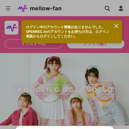
ログイン中のアカウント情報がありませんでした。
快適に視聴するなら、アプリをインストールしよう！
OPENREC.tvのアカウントをお持ちの方は、ログイン
画面からログインしてください。
インストール
アプリで開く
新規登録
OPENREC.tv アカウントは mellow-fan
OPENREC.tvアカウントはmellow-fanア
限定コミュニティ参加方法
パーソナルデータの登録
アカウントに移行しました。
カウントに統合しました。
すでにアカウントをお持ちの方は、ログイ
こちらからOPENREC.tvでログイン中のア
ン画面からログインしてください。
カウント情報を引き継ぐことができます。