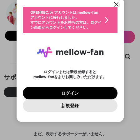
動画プレイリストを選択
生年月
@onefive new world
固定動画に設定
不適切なユーザーとして報告しま
ファンレター
OPENREC.tv アカウントは mellow-fan
サブスクシェア
@
onefive_official
@
新規登録
ログイン
すか？
年
月
アカウントに移行しました。
マイページに表示されている動画 (ライブ配信、配
認証コードの入力
すでにアカウントをお持ちの方は、ログイ
生年月は登録後に変更できません。
信予定、アーカイブ、アップロード動画) をページ
選択できるプレイリストがありません。
応援している配信者にファンレターを送ることがで
ン画面からログインしてください。
ご確認ください
のトップに1つ固定できます。動画タイトル横のメ
ログイン
プレイリストは動画の再生画面で作成で
きます。好きなデザインを選んでメッセージを書い
ニューより設定することができます。
メールアドレスで新規登録
メールアドレスでログイン
問題を選択してください
フォロー 765
この限定コミュニティは、Discordで提供されてい
性別
サブスク情報
きます。
たり、エールアイテムでデコレーションして、配信
メールアドレスにメールを送信しました。30分以内
パスワード再設定
ます。
者に届けましょう！
にメール記載の6桁の認証コードを入力してくださ
入力していただいたメールアドレ
男性
女性
その他
利用規約とプライバシーポリシーが更新されま
問題を選択してください
詳しくはこちら
※ファンレター機能は有料サービスです。
い。
または
または
ポイントが不足しています
した。 サービスを利用するには変更後の内容を
Discordアカウントをお持ちでない方
スに、パスワード再設定用URLを
セッションの有効期限が切れたた
登録したメールアドレスを入力し、送信してくださ
ホーム
動画
キャプチャ
プレイリスト
わいせつな表現
ブロックリストに追加しますか？
この動画の公開は終了しました
お住まいの地域
ご確認いただき、同意していただく必要があり
認証コード
い。
記載されたメールを送信しました
め、ログアウトしました
Discordとは？からDiscordにアクセス
X
X
ます。
mellowポイントの購入に進みますか？
他者を誹謗中傷する表現
のでご確認ください
0
6
ログインまたは新規登録すると
Discordアカウントを作成
サポーター
mellow-fanをよりお楽しみいただけます。
キャンセル
OK
OK
0
500
著作権の侵害
Google
Google
利用規約
プレミアム会員に入会
を確認しました。
OK
いいえ
はい
mellow-fan のメールアドレス（mellow-fan.comド
この画面からDiscordに参加する
利用規約
および
プライバシーポリシー
に同意頂いた上で
ログイン
プライバシーポリシー
を確認しました。
メイン及びcs.openrec.co.jpドメイン）が受信拒否設
次にお進みください。
OK
プライバシーの侵害
ご登録いただいた情報はサービスの向上を目的
今月
先月
累積
ログイン
再設定する
動画プレイリストがありません
定に含まれていないかご確認ください。
Yahoo! JAPAN
Yahoo! JAPAN
Discordは第三者が提供するコミュニティーサービスで、
として使用いたします。
報告された問題については、利用規約に違反しているか
動画プレイリストを選択
パスワードを忘れた方は
こちら
過激な暴力や自傷行為
mellow-fanとは関わりがありません。Discordに関してのお
一部サービスをご利用いただくには、生年月の
どうかをスタッフが確認します。
この機能をむやみに使
新規登録
確認しました
問い合わせにはお答えすることができません。Discordの仕
アカウントをお持ちですか？
アカウントを作成する
登録が必要です。
用することは、利用規約違反になります。
様変更により、限定コミュニティ特典の提供が終了する可能
入力
なりすまし行為
Appleでサインアップ
Appleでサインイン
動画のプレイリストを一つ選択すると、そのプレイ
ご登録いただいた情報は公開されません。
性がありますが、その際の補償は一切行いません。外部サー
リストの動画をマイページの上部にリストで表示す
ビスとのID連携に関する同意事項に同意の上、参加をお願い
閉じる
ることができます。
出会いを誘導する行為
ファンレターを作成
します。
送信
mellow-fanの
mellow-fanの
利用規約
利用規約
・
・
プライバシーポリシー
プライバシーポリシー
・
・
外部
外部
登録
外部サービスとのID連携に関する同意事項
まだ、表示するサポーターがいません。
サービスとのID連携に関する同意事項
サービスとのID連携に関する同意事項
に同意頂いた上
に同意頂いた上
閉じる
ねずみ講やマルチ商法
動画プレイリストを選択
アカウント作成
で、次にお進みください
で、次にお進みください