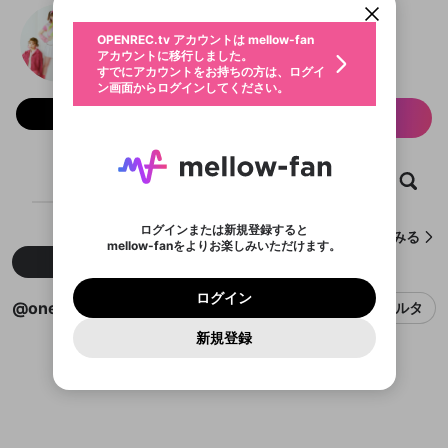
動画プレイリストを選択
生年月
@onefive new world
固定動画に設定
不適切なユーザーとして報告しま
ファンレター
OPENREC.tv アカウントは mellow-fan
サブスクシェア
@
onefive_official
@
新規登録
ログイン
すか？
年
月
アカウントに移行しました。
マイページに表示されている動画 (ライブ配信、配
認証コードの入力
すでにアカウントをお持ちの方は、ログイ
生年月は登録後に変更できません。
信予定、アーカイブ、アップロード動画) をページ
選択できるプレイリストがありません。
応援している配信者にファンレターを送ることがで
ン画面からログインしてください。
ご確認ください
のトップに1つ固定できます。動画タイトル横のメ
ログイン
プレイリストは動画の再生画面で作成で
きます。好きなデザインを選んでメッセージを書い
ニューより設定することができます。
メールアドレスで新規登録
メールアドレスでログイン
問題を選択してください
フォロー 765
この限定コミュニティは、Discordで提供されてい
性別
サブスク情報
きます。
たり、エールアイテムでデコレーションして、配信
メールアドレスにメールを送信しました。30分以内
パスワード再設定
ます。
者に届けましょう！
にメール記載の6桁の認証コードを入力してくださ
入力していただいたメールアドレ
男性
女性
その他
利用規約とプライバシーポリシーが更新されま
問題を選択してください
詳しくはこちら
※ファンレター機能は有料サービスです。
い。
または
または
ポイントが不足しています
した。 サービスを利用するには変更後の内容を
Discordアカウントをお持ちでない方
スに、パスワード再設定用URLを
セッションの有効期限が切れたた
登録したメールアドレスを入力し、送信してくださ
ホーム
動画
キャプチャ
プレイリスト
わいせつな表現
ブロックリストに追加しますか？
この動画の公開は終了しました
お住まいの地域
ご確認いただき、同意していただく必要があり
認証コード
い。
記載されたメールを送信しました
め、ログアウトしました
Discordとは？からDiscordにアクセス
X
X
ます。
mellowポイントの購入に進みますか？
他者を誹謗中傷する表現
のでご確認ください
0
6
ログインまたは新規登録すると
@onefive new worldが作成したキャプチャをみる
Discordアカウントを作成
mellow-fanをよりお楽しみいただけます。
キャンセル
OK
OK
0
500
著作権の侵害
Google
Google
利用規約
プレミアム会員に入会
を確認しました。
OK
新着
人気
いいえ
はい
mellow-fan のメールアドレス（mellow-fan.comド
この画面からDiscordに参加する
利用規約
および
プライバシーポリシー
に同意頂いた上で
ログイン
プライバシーポリシー
を確認しました。
メイン及びcs.openrec.co.jpドメイン）が受信拒否設
次にお進みください。
OK
プライバシーの侵害
ご登録いただいた情報はサービスの向上を目的
ログイン
再設定する
動画プレイリストがありません
@onefive new worldのキャプチャ
定に含まれていないかご確認ください。
フィルタ
Yahoo! JAPAN
Yahoo! JAPAN
Discordは第三者が提供するコミュニティーサービスで、
として使用いたします。
報告された問題については、利用規約に違反しているか
動画プレイリストを選択
落ち着け。(キャプチャ機能のテスト)
ヤダワァ～。(キャプチャのテスト)
パスワードを忘れた方は
こちら
過激な暴力や自傷行為
mellow-fanとは関わりがありません。Discordに関してのお
一部サービスをご利用いただくには、生年月の
どうかをスタッフが確認します。
この機能をむやみに使
新規登録
確認しました
5
2
1
問い合わせにはお答えすることができません。Discordの仕
アカウントをお持ちですか？
アカウントを作成する
登録が必要です。
用することは、利用規約違反になります。
様変更により、限定コミュニティ特典の提供が終了する可能
入力
なりすまし行為
@onefive new world
Appleでサインアップ
Appleでサインイン
動画のプレイリストを一つ選択すると、そのプレイ
ご登録いただいた情報は公開されません。
性がありますが、その際の補償は一切行いません。外部サー
@onefive new world
リストの動画をマイページの上部にリストで表示す
ビスとのID連携に関する同意事項に同意の上、参加をお願い
閉じる
ることができます。
出会いを誘導する行為
ファンレターを作成
します。
送信
mellow-fanの
mellow-fanの
利用規約
利用規約
・
・
プライバシーポリシー
プライバシーポリシー
・
・
外部
外部
登録
外部サービスとのID連携に関する同意事項
サービスとのID連携に関する同意事項
サービスとのID連携に関する同意事項
に同意頂いた上
に同意頂いた上
閉じる
ねずみ講やマルチ商法
動画プレイリストを選択
アカウント作成
で、次にお進みください
で、次にお進みください