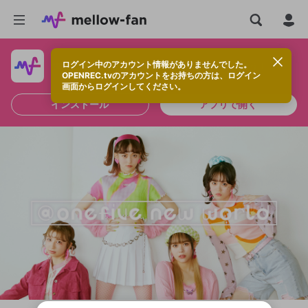
ログイン中のアカウント情報がありませんでした。
快適に視聴するなら、アプリをインストールしよう！
OPENREC.tvのアカウントをお持ちの方は、ログイン
画面からログインしてください。
インストール
アプリで開く
新規登録
OPENREC.tv アカウントは mellow-fan
OPENREC.tvアカウントはmellow-fanア
限定コミュニティ参加方法
パーソナルデータの登録
アカウントに移行しました。
カウントに統合しました。
すでにアカウントをお持ちの方は、ログイ
こちらからOPENREC.tvでログイン中のア
ン画面からログインしてください。
カウント情報を引き継ぐことができます。