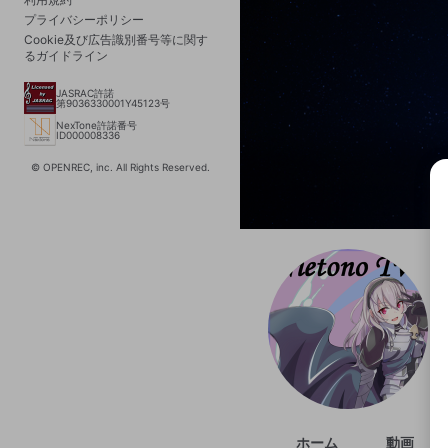
プライバシーポリシー
Cookie及び広告識別番号等に関す
るガイドライン
JASRAC許諾
第9036330001Y45123号
NexTone許諾番号
ID000008336
© OPENREC, inc. All Rights Reserved.
選択
きま
ホーム
動画