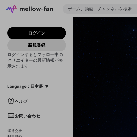
ログイン
新規登録
ログインするとフォロー中の
クリエイターの最新情報が表
示されます
Language
：
日本語
日本語
ヘルプ
English
お問い合わせ
中文(簡体)
한국어
運営会社
利用規約