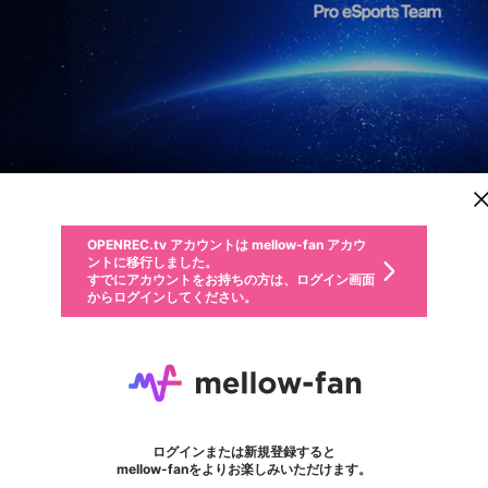
新規登録
OPENREC.tv アカウントは mellow-fan アカウ
OPENREC.tvアカウントはmellow-fanアカウン
投稿を作成
パーソナルデータの登録
限定コミュニティ参加方法
ントに移行しました。
トに統合しました。
すでにアカウントをお持ちの方は、ログイン画面
こちらからOPENREC.tvでログイン中のアカウ
からログインしてください。
ント情報を引き継ぐことができます。
動画プレイリストを選択
全体公開
生年月
固定動画に設定
不適切なユーザーとして報告します
ファンレター
サブスクシェア
全体公開
OPENREC.tv アカウントは mellow-fan アカウ
@
新規登録
ログイン
か？
年
月
0
50
ントに移行しました。
マイページに表示されている動画 (ライブ配信、配信予定、ア
すでにアカウントをお持ちの方は、ログイン画面
ーカイブ、アップロード動画) をページのトップに1つ固定で
にえとの
応援している配信者にファンレターを送ることができま
プラン1「一般ラボメン」以上
生年月は登録後に変更できません。
認証コードの入力
できるプレイリストがありません。プレイリストは動画の再生画面で作
からログインしてください。
きます。動画タイトル横のメニューより設定することができま
す。好きなデザインを選んでメッセージを書いたり、エ
ログイン
す。
@
nietonotkr
にえとののXヘ
ご確認ください
す。
メールアドレスで新規登録
メールアドレスでログイン
問題を選択してください
ールアイテムでデコレーションして、配信者に届けまし
性別
ょう！
メールアドレスにメールを送信しました。30分以内にメ
パスワード再設定
詳しくはこちら
この限定コミュニティは、Discordで提供されています。
入力していただいたメールアドレス
男性
女性
その他
問題を選択してください
※ファンレター機能は有料サービスです。
ール記載の6桁の認証コードを入力してください。
この投稿を固定しますか？
利用規約とプライバシーポリシーが更新されました。
サブスクに入会するとこのコンテン
または
または
DetonatioN FocusMe
ポイントが不足しています
投稿を削除しますか？
に、パスワード再設定用URLを記載
セッションの有効期限が切れたた
Discordアカウントをお持ちでない方
サービスを利用するには変更後の内容をご確認いただ
わいせつな表現
0
250
認証コード
ツを表示することができます。サブ
検索履歴をすべて削除しますか？
ブロックリストに追加しますか？
この動画の公開は終了しました
登録したメールアドレスを入力し、送信してください。
お住まいの地域
されたメールを送信しましたのでご
め、ログアウトしました
き、同意していただく必要があります。
フォロー 5,987
X
X
今固定している投稿は解除され、この投稿を固定しま
サブスク情報
ファンレター
Discordとは？からDiscordにアクセス
スク情報ページに進みますか？
投稿を削除すると、元に戻すことはできません。
mellowポイントの購入に進みますか？
他者を誹謗中傷する表現
0
6
す。
確認ください
ログインまたは新規登録すると
Discordアカウントを作成
キャンセル
mellow-fanをよりお楽しみいただけます。
いいえ
OK
はい
OK
利用規約
を確認しました。
0
500
著作権の侵害
Google
Google
キャプチャ
プレイリスト
ボード
フォロー
プレミアム会員に入会
mellow-fan のメールアドレス（mellow-fan.comドメイン
OK