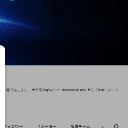
成で
SSBU スマブラSP スマブラのプロゲーマーやってます。 たま～～～にスマブラ以外の配信もします。 ▼所属 http://team-detonation.net/ ▼公式サポーターズクラブ「DFM CREW」入会方法 https://dfmcrew.bitfan.id/contents/menu/41030 =============================== ◆チャンネルに関するお問い合わせ、ファンレターなど 〒 108-0073 東京都港区三田1-4-1 住友不動産麻布十番ビル4F 株式会社DetonatioN「にえとの」宛 ◆お仕事の依頼は以下へご連絡ください。 sales@detonation.jp
フォロワー
サポーター
所属チーム
自己紹介