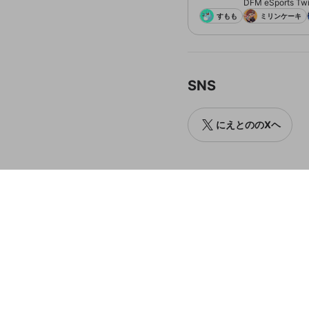
DFM eSports Twi
すもも
ミリンケーキ
SNS
にえとののXヘ