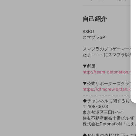
選択
きま
自己紹介
SSBU
スマブラSP
スマブラのプロゲーマーや
たま～～～にスマブラ以外
▼所属
http://team-detonation.net
▼公式サポーターズクラブ「D
https://dfmcrew.bitfan.id
===================
◆チャンネルに関するお問
〒 108-0073
東京都港区三田1-4-1
住友不動産麻布十番ビル4F
株式会社DetonatioN「に
◆お仕事の依頼は以下へご