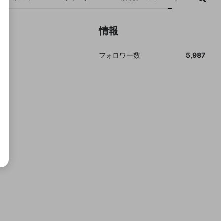
成で
情報
フォロワー数
5,987