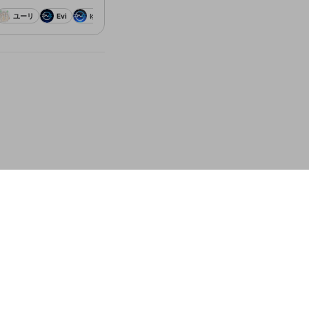
ユーリ
Evi
ゆたぽんご
DFM Ceros
oKazuXD
まりも
c