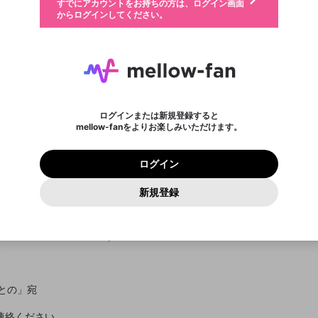
すでにアカウントをお持ちの方は、ログイン画面
ーカイブ、アップロード動画) をページのトップに1つ固定で
応援している配信者にファンレターを送ることができま
生年月は登録後に変更できません。
認証コードの入力
できるプレイリストがありません。プレイリストは動画の再生画面で作
からログインしてください。
きます。動画タイトル横のメニューより設定することができま
す。好きなデザインを選んでメッセージを書いたり、エ
ログイン
す。
ご確認ください
す。
メールアドレスで新規登録
メールアドレスでログイン
問題を選択してください
ールアイテムでデコレーションして、配信者に届けまし
性別
ょう！
メールアドレスにメールを送信しました。30分以内にメ
パスワード再設定
詳しくはこちら
この限定コミュニティは、Discordで提供されています。
入力していただいたメールアドレス
男性
女性
その他
問題を選択してください
※ファンレター機能は有料サービスです。
ール記載の6桁の認証コードを入力してください。
利用規約とプライバシーポリシーが更新されました。
または
または
ポイントが不足しています
に、パスワード再設定用URLを記載
セッションの有効期限が切れたた
Discordアカウントをお持ちでない方
サービスを利用するには変更後の内容をご確認いただ
わいせつな表現
認証コード
検索履歴をすべて削除しますか？
ブロックリストに追加しますか？
この動画の公開は終了しました
登録したメールアドレスを入力し、送信してください。
お住まいの地域
されたメールを送信しましたのでご
め、ログアウトしました
き、同意していただく必要があります。
X
X
Discordとは？からDiscordにアクセス
mellowポイントの購入に進みますか？
他者を誹謗中傷する表現
0
6
確認ください
ってます。
ログインまたは新規登録すると
Discordアカウントを作成
の配信もします。
キャンセル
mellow-fanをよりお楽しみいただけます。
いいえ
OK
はい
OK
利用規約
を確認しました。
0
500
著作権の侵害
Google
Google
プレミアム会員に入会
mellow-fan のメールアドレス（mellow-fan.comドメイン
OK
いいえ
はい
利用規約
および
プライバシーポリシー
に同意頂いた上で次にお
この画面からDiscordに参加する
プライバシーポリシー
を確認しました。
及びcs.openrec.co.jpドメイン）が受信拒否設定に含まれて
ログイン
進みください。
OK
プライバシーの侵害
ご登録いただいた情報はサービスの向上を目的として
動画プレイリストがありません
再設定する
いないかご確認ください。
ログイン
/
Yahoo! JAPAN
Yahoo! JAPAN
使用いたします。
Discordは第三者が提供するコミュニティーサービスで、mellow-
報告された問題については、利用規約に違反しているかどうか
パスワードを忘れた方は
こちら
過激な暴力や自傷行為
確認しました
fanとは関わりがありません。Discordに関してのお問い合わせには
一部サービスをご利用いただくには、生年月の登録が
をスタッフが確認します。
この機能をむやみに使用すること
新規登録
動画プレイリストを選択
FM CREW」入会方法
お答えすることができません。Discordの仕様変更により、限定コ
アカウントをお持ちですか？
アカウントを作成する
入力
必要です。
は、利用規約違反になります。
Appleでサインアップ
Appleでサインイン
ミュニティ特典の提供が終了する可能性がありますが、その際の補
/contents/menu/41030
なりすまし行為
ご登録いただいた情報は公開されません。
償は一切行いません。外部サービスとのID連携に関する同意事項に
============
動画のプレイリストを一つ選択すると、そのプレイリストの動
同意の上、参加をお願いします。
出会いを誘導する行為
い合わせ、ファンレターなど
閉じる
画をマイページの上部にリストで表示することができます。
ファンレターを作成
送信
mellow-fanの
mellow-fanの
利用規約
利用規約
・
・
プライバシーポリシー
プライバシーポリシー
・
・
外部サービ
外部サービ
外部サービスとのID連携に関する同意事項
登録
スとのID連携に関する同意事項
スとのID連携に関する同意事項
に同意頂いた上で、次にお進み
に同意頂いた上で、次にお進み
閉じる
ねずみ講やマルチ商法
アカウント作成
動画プレイリストを選択
ください
ください
Discordとは？
Discordに参加する
誤解を招く配信設定
あとで登録
えとの」宛
mellow-fanからのお得な情報をメールで受け取
ゲームの録画禁止区域の配信
連絡ください。
る