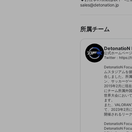
sales@detonation.jp
所属チーム
DetonatioN
公式ホームページ：http
Twitter：https://
Detonatio
ムスタジアムを据
合しました。所属
ン、サッカーゲー
2015年2月に
にチーム所属外国人
世界大会において
ます。

また、VALORAN
て、2023年2
開催されるリーグ
DetonatioN Foc
DetonatioN Focus