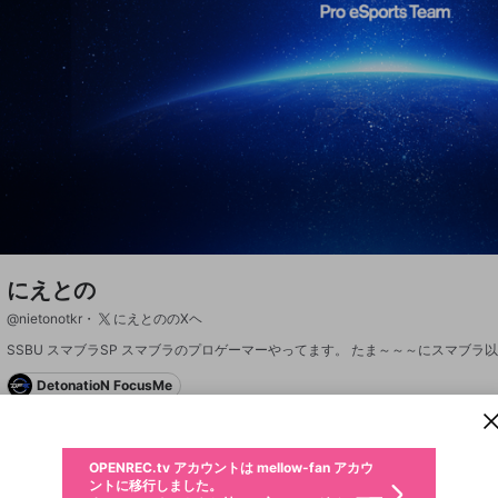
にえとの
@
nietonotkr
にえとののXヘ
新規登録
OPENREC.tv アカウントは mellow-fan アカウ
OPENREC.tvアカウントはmellow-fanアカウン
パーソナルデータの登録
限定コミュニティ参加方法
ントに移行しました。
トに統合しました。
DetonatioN FocusMe
すでにアカウントをお持ちの方は、ログイン画面
こちらからOPENREC.tvでログイン中のアカウ
からログインしてください。
ント情報を引き継ぐことができます。
動画プレイリストを選択
フォロー 5,987
生年月
サブスク情報
ファンレター
固定動画に設定
不適切なユーザーとして報告します
ファンレター
サブスクシェア
OPENREC.tv アカウントは mellow-fan アカウ
@
新規登録
ログイン
か？
年
月
ントに移行しました。
マイページに表示されている動画 (ライブ配信、配信予定、ア
キャプチャ
プレイリスト
ボード
フォロー