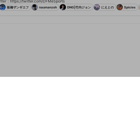
tter：https://twitter.com/DFMeSports
板橋ザンギエフ
naumanzoh
DNG|竹内ジョン
にえとの
Spicies