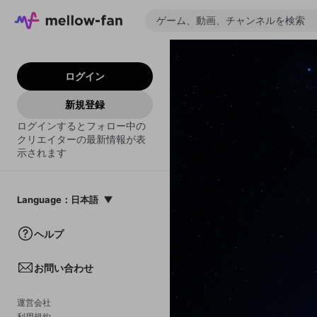
ログイン
新規登録
ログインするとフォロー中の
クリエイターの最新情報が表
示されます
Language
：
日本語
日本語
ヘルプ
English
お問い合わせ
中文(簡体)
한국어
運営会社
利用規約