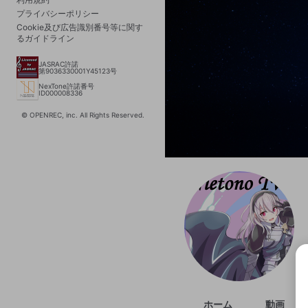
プライバシーポリシー
Cookie及び広告識別番号等に関す
るガイドライン
JASRAC許諾
第9036330001Y45123号
NexTone許諾番号
ID000008336
© OPENREC, inc. All Rights Reserved.
ホーム
動画