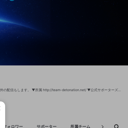
SSBU スマブラSP スマブラのプロゲーマーやってます。 たま～～～にスマブラ以外の配信もします。 ▼所属 http://team-detonation.net/ ▼公式サポーターズクラブ「DFM CREW」入会方法 https://dfmcrew.bitfan.id/contents/menu/41030 =============================== ◆チャンネルに関するお問い合わせ、ファンレターなど 〒 108-0073 東京都港区三田1-4-1 住友不動産麻布十番ビル4F 株式会社DetonatioN「にえとの」宛 ◆お仕事の依頼は以下へご連絡ください。 sales@detonation.jp
フォロワー
サポーター
所属チーム
自己紹介