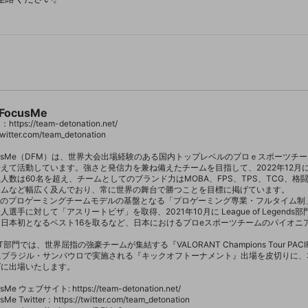
改造版・海賊版ソフトの配信
政治的・宗教的・人種的な内容
その他の問題
 FocusMe
s://team-detonation.net/

twitter.com/team_detonation

N FocusMe（DFM）は、世界大会出場経験のある国内トップレベルのプロｅスポーツ
えて活動しています。強さと発信力を兼ね備えたチームを目指して、2022年12月にTE
人数は60名を超え、チームとしてのブランド力はMOBA、FPS、TPS、TCG、格
ムなど幅広く及んでおり、常に世界の舞台で勝つことを目標に掲げています。

現在のプロゲーミングチームモデルの基盤となる「プロゲーミング専業・フルタイム制」
選手に対して「アスリートビザ」を取得、2021年10月に League of Legend
日本初となるベスト16を取るなど、日本におけるプロeスポーツチームのパイオニ
T部門では、世界屈指の強豪チームが集結する『VALORANT Champions Tour PA
月にブラジル・サンパウロで実施される『キックオフトーナメント』出場を皮切りに、
に出場いたします。

usMe ウェブサイト: https://team-detonation.net/

Me Twitter：https://twitter.com/team_detonation
