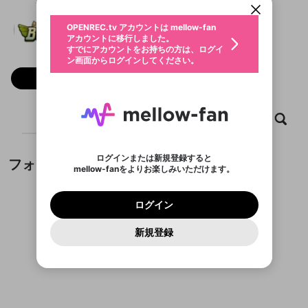
動画プレイリストを選択
生年月
B52club
固定動画に設定
不適切なユーザーとして報告しま
ファンレター
OPENREC.tv アカウントは mellow-fan
サブスクシェア
@
新規登録
ログイン
すか？
年
月
アカウントに移行しました。
マイページに表示されている動画 (ライブ配信、配
認証コードの入力
すでにアカウントをお持ちの方は、ログイ
生年月は登録後に変更できません。
信予定、アーカイブ、アップロード動画) をページ
選択できるプレイリストがありません。
応援している配信者にファンレターを送ることがで
ン画面からログインしてください。
ご確認ください
のトップに1つ固定できます。動画タイトル横のメ
ログイン
プレイリストは動画の再生画面で作成で
きます。好きなデザインを選んでメッセージを書い
ニューより設定することができます。
メールアドレスで新規登録
メールアドレスでログイン
問題を選択してください
フォロー
この限定コミュニティは、Discordで提供されてい
性別
きます。
たり、エールアイテムでデコレーションして、配信
メールアドレスにメールを送信しました。30分以内
パスワード再設定
ます。
者に届けましょう！
にメール記載の6桁の認証コードを入力してくださ
入力していただいたメールアドレ
男性
女性
その他
利用規約とプライバシーポリシーが更新されま
問題を選択してください
詳しくはこちら
※ファンレター機能は有料サービスです。
い。
または
または
ポイントが不足しています
した。 サービスを利用するには変更後の内容を
Discordアカウントをお持ちでない方
スに、パスワード再設定用URLを
セッションの有効期限が切れたた
ホーム
動画
キャプチャ
プレイリスト
登録したメールアドレスを入力し、送信してくださ
わいせつな表現
チームメンバーに追加しますか？
ブロックリストに追加しますか？
この動画の公開は終了しました
お住まいの地域
ご確認いただき、同意していただく必要があり
認証コード
い。
記載されたメールを送信しました
め、ログアウトしました
Discordとは？からDiscordにアクセス
X
X
ます。
mellowポイントの購入に進みますか？
他者を誹謗中傷する表現
のでご確認ください
0
6
ログインまたは新規登録すると
フォロワー
Discordアカウントを作成
mellow-fanをよりお楽しみいただけます。
キャンセル
キャンセル
OK
はい
OK
0
500
著作権の侵害
Google
Google
利用規約
プレミアム会員に入会
を確認しました。
OK
いいえ
はい
mellow-fan のメールアドレス（mellow-fan.comド
この画面からDiscordに参加する
利用規約
および
プライバシーポリシー
に同意頂いた上で
ログイン
プライバシーポリシー
を確認しました。
メイン及びcs.openrec.co.jpドメイン）が受信拒否設
次にお進みください。
OK
プライバシーの侵害
ご登録いただいた情報はサービスの向上を目的
ログイン
再設定する
動画プレイリストがありません
定に含まれていないかご確認ください。
Yahoo! JAPAN
Yahoo! JAPAN
Discordは第三者が提供するコミュニティーサービスで、
として使用いたします。
報告された問題については、利用規約に違反しているか
動画プレイリストを選択
パスワードを忘れた方は
こちら
過激な暴力や自傷行為
mellow-fanとは関わりがありません。Discordに関してのお
一部サービスをご利用いただくには、生年月の
どうかをスタッフが確認します。
この機能をむやみに使
新規登録
確認しました
問い合わせにはお答えすることができません。Discordの仕
アカウントをお持ちですか？
アカウントを作成する
登録が必要です。
用することは、利用規約違反になります。
様変更により、限定コミュニティ特典の提供が終了する可能
入力
なりすまし行為
Appleでサインアップ
Appleでサインイン
動画のプレイリストを一つ選択すると、そのプレイ
ご登録いただいた情報は公開されません。
性がありますが、その際の補償は一切行いません。外部サー
フォロワーがまだいません
リストの動画をマイページの上部にリストで表示す
ビスとのID連携に関する同意事項に同意の上、参加をお願い
閉じる
ることができます。
出会いを誘導する行為
ファンレターを作成
します。
送信
mellow-fanの
mellow-fanの
利用規約
利用規約
・
・
プライバシーポリシー
プライバシーポリシー
・
・
外部
外部
登録
外部サービスとのID連携に関する同意事項
サービスとのID連携に関する同意事項
サービスとのID連携に関する同意事項
に同意頂いた上
に同意頂いた上
閉じる
ねずみ講やマルチ商法
動画プレイリストを選択
アカウント作成
で、次にお進みください
で、次にお進みください