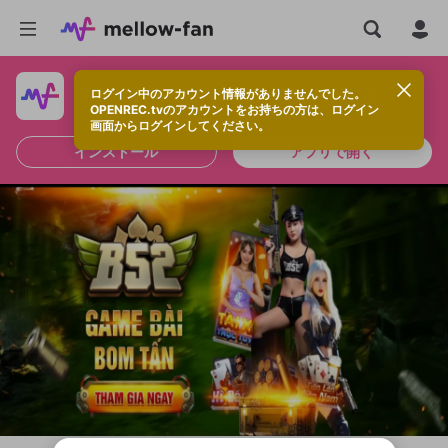
ログイン中のアカウント情報がありませんでした。
快適に視聴するなら、アプリをインストールしよう！
OPENREC.tvのアカウントをお持ちの方は、ログイン
画面からログインしてください。
インストール
アプリで開く
新規登録
OPENREC.tv アカウントは mellow-fan
OPENREC.tvアカウントはmellow-fanア
限定コミュニティ参加方法
パーソナルデータの登録
アカウントに移行しました。
カウントに統合しました。
すでにアカウントをお持ちの方は、ログイ
こちらからOPENREC.tvでログイン中のア
ン画面からログインしてください。
カウント情報を引き継ぐことができます。