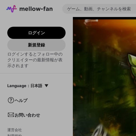
ログイン
新規登録
ログインするとフォロー中の
クリエイターの最新情報が表
示されます
Language
：
日本語
日本語
ヘルプ
English
お問い合わせ
中文(簡体)
한국어
運営会社
利用規約