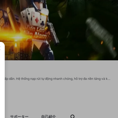
成で
B52clubvn.app mang đến trải nghiệm chơi game mượt mà với hàng loạt tựa game hấp dẫn. Hệ thống nạp rút tự động nhanh chóng, hỗ trợ đa nền tảng và khuyến mãi mỗi ngày là điểm mạnh giúp người chơi gắn bó lâu dài. Thông tin liên hệ: Thương hiệu: B52club Website: https://b52clubvn.app/ Email: support@b52clubvn.app Số điện thoại: 0790 931 459 Địa chỉ: K25 K5, Phường 12, Tân Bình, Hồ Chí Minh, Việt Nam Zipcode: 700000 Hashtag: #b52club #b52clubapp #linkb52club #trangchub52club #dangnhapb52 #b52game #b52clubvn https://x.com/b52clubvnapp https://www.pinterest.com/b52clubvnapp https://www.youtube.com/@b52clubvnapp https://www.twitch.tv/b52clubvnapp/about https://www.reddit.com/user/b52clubvnapp/ https://500px.com/p/b52clubvnapp https://gravatar.com/b52clubvnapp
サポーター
自己紹介