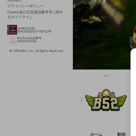
プライバシーポリシー
Cookie及び広告識別番号等に関す
るガイドライン
JASRAC許諾
第9036330001Y45123号
NexTone許諾番号
ID000008336
© OPENREC, inc. All Rights Reserved.
選択
きま
ホーム
動画