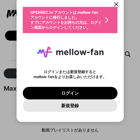
動画プレイリストを選択
生年月
Max88
固定動画に設定
不適切なユーザーとして報告しま
ファンレター
OPENREC.tv アカウントは mellow-fan
サブスクシェア
@
max88provip
@
新規登録
ログイン
すか？
年
月
アカウントに移行しました。
マイページに表示されている動画 (ライブ配信、配
認証コードの入力
すでにアカウントをお持ちの方は、ログイ
生年月は登録後に変更できません。
信予定、アーカイブ、アップロード動画) をページ
選択できるプレイリストがありません。
応援している配信者にファンレターを送ることがで
ン画面からログインしてください。
ご確認ください
のトップに1つ固定できます。動画タイトル横のメ
ログイン
プレイリストは動画の再生画面で作成で
きます。好きなデザインを選んでメッセージを書い
ニューより設定することができます。
メールアドレスで新規登録
メールアドレスでログイン
問題を選択してください
フォロー
この限定コミュニティは、Discordで提供されてい
性別
きます。
たり、エールアイテムでデコレーションして、配信
メールアドレスにメールを送信しました。30分以内
パスワード再設定
ます。
者に届けましょう！
にメール記載の6桁の認証コードを入力してくださ
入力していただいたメールアドレ
男性
女性
その他
利用規約とプライバシーポリシーが更新されま
問題を選択してください
詳しくはこちら
※ファンレター機能は有料サービスです。
い。
または
または
ポイントが不足しています
した。 サービスを利用するには変更後の内容を
Discordアカウントをお持ちでない方
スに、パスワード再設定用URLを
セッションの有効期限が切れたた
ホーム
動画
キャプチャ
プレイリスト
登録したメールアドレスを入力し、送信してくださ
わいせつな表現
ブロックリストに追加しますか？
この動画の公開は終了しました
お住まいの地域
ご確認いただき、同意していただく必要があり
認証コード
い。
記載されたメールを送信しました
め、ログアウトしました
Discordとは？からDiscordにアクセス
X
X
ます。
mellowポイントの購入に進みますか？
他者を誹謗中傷する表現
のでご確認ください
0
6
ログインまたは新規登録すると
すべて
動画
キャプチャ
Discordアカウントを作成
mellow-fanをよりお楽しみいただけます。
キャンセル
OK
OK
0
500
著作権の侵害
Google
Google
利用規約
プレミアム会員に入会
を確認しました。
OK
いいえ
はい
mellow-fan のメールアドレス（mellow-fan.comド
この画面からDiscordに参加する
利用規約
および
プライバシーポリシー
に同意頂いた上で
ログイン
Max88が作成した動画プレイリスト
プライバシーポリシー
を確認しました。
メイン及びcs.openrec.co.jpドメイン）が受信拒否設
次にお進みください。
OK
プライバシーの侵害
ご登録いただいた情報はサービスの向上を目的
ログイン
再設定する
動画プレイリストがありません
定に含まれていないかご確認ください。
Yahoo! JAPAN
Yahoo! JAPAN
Discordは第三者が提供するコミュニティーサービスで、
として使用いたします。
報告された問題については、利用規約に違反しているか
動画プレイリストを選択
パスワードを忘れた方は
こちら
過激な暴力や自傷行為
mellow-fanとは関わりがありません。Discordに関してのお
一部サービスをご利用いただくには、生年月の
どうかをスタッフが確認します。
この機能をむやみに使
新規登録
確認しました
問い合わせにはお答えすることができません。Discordの仕
アカウントをお持ちですか？
アカウントを作成する
登録が必要です。
用することは、利用規約違反になります。
様変更により、限定コミュニティ特典の提供が終了する可能
入力
なりすまし行為
Appleでサインアップ
Appleでサインイン
動画のプレイリストを一つ選択すると、そのプレイ
ご登録いただいた情報は公開されません。
性がありますが、その際の補償は一切行いません。外部サー
リストの動画をマイページの上部にリストで表示す
ビスとのID連携に関する同意事項に同意の上、参加をお願い
閉じる
ることができます。
出会いを誘導する行為
ファンレターを作成
します。
送信
mellow-fanの
mellow-fanの
利用規約
利用規約
・
・
プライバシーポリシー
プライバシーポリシー
・
・
外部
外部
動画プレイリストがありません
登録
外部サービスとのID連携に関する同意事項
サービスとのID連携に関する同意事項
サービスとのID連携に関する同意事項
に同意頂いた上
に同意頂いた上
閉じる
ねずみ講やマルチ商法
動画プレイリストを選択
アカウント作成
で、次にお進みください
で、次にお進みください