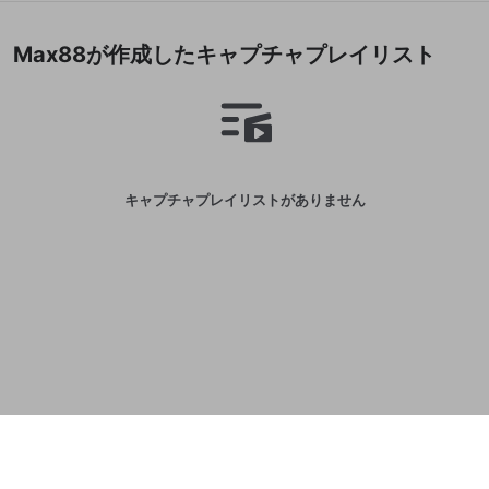
誤解を招く配信設定
あとで登録
Discordとは？
Discordに参加する
Max88が作成したキャプチャプレイリスト
mellow-fanからのお得な情報をメールで受
ゲームの録画禁止区域の配信
け取る
改造版・海賊版ソフトの配信
政治的・宗教的・人種的な内容
その他の問題
キャプチャプレイリストがありません