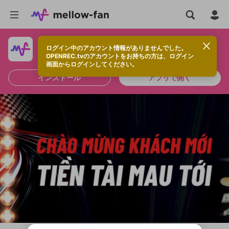
ログイン中のアカウント情報がありませんでした。
快適に視聴するなら、アプリをインストールしよう！
OPENREC.tvのアカウントをお持ちの方は、ログイン
画面からログインしてください。
インストール
アプリで開く
新規登録
OPENREC.tv アカウントは mellow-fan
OPENREC.tvアカウントはmellow-fanア
限定コミュニティ参加方法
パーソナルデータの登録
アカウントに移行しました。
カウントに統合しました。
すでにアカウントをお持ちの方は、ログイ
こちらからOPENREC.tvでログイン中のア
ン画面からログインしてください。
カウント情報を引き継ぐことができます。