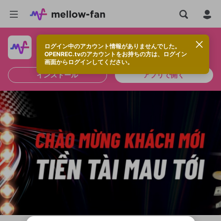
ログイン中のアカウント情報がありませんでした。
快適に視聴するなら、アプリをインストールしよう！
OPENREC.tvのアカウントをお持ちの方は、ログイン
画面からログインしてください。
インストール
アプリで開く
新規登録
OPENREC.tv アカウントは mellow-fan
OPENREC.tvアカウントはmellow-fanア
限定コミュニティ参加方法
パーソナルデータの登録
アカウントに移行しました。
カウントに統合しました。
すでにアカウントをお持ちの方は、ログイ
こちらからOPENREC.tvでログイン中のア
ン画面からログインしてください。
カウント情報を引き継ぐことができます。