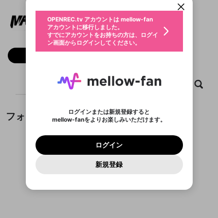
動画プレイリストを選択
生年月
Max88
固定動画に設定
不適切なユーザーとして報告しま
ファンレター
OPENREC.tv アカウントは mellow-fan
サブスクシェア
@
max88provip
@
新規登録
ログイン
すか？
年
月
アカウントに移行しました。
マイページに表示されている動画 (ライブ配信、配
認証コードの入力
すでにアカウントをお持ちの方は、ログイ
生年月は登録後に変更できません。
信予定、アーカイブ、アップロード動画) をページ
選択できるプレイリストがありません。
応援している配信者にファンレターを送ることがで
ン画面からログインしてください。
ご確認ください
のトップに1つ固定できます。動画タイトル横のメ
ログイン
プレイリストは動画の再生画面で作成で
きます。好きなデザインを選んでメッセージを書い
ニューより設定することができます。
メールアドレスで新規登録
メールアドレスでログイン
問題を選択してください
フォロー
この限定コミュニティは、Discordで提供されてい
性別
きます。
たり、エールアイテムでデコレーションして、配信
メールアドレスにメールを送信しました。30分以内
パスワード再設定
ます。
者に届けましょう！
にメール記載の6桁の認証コードを入力してくださ
入力していただいたメールアドレ
男性
女性
その他
利用規約とプライバシーポリシーが更新されま
問題を選択してください
詳しくはこちら
※ファンレター機能は有料サービスです。
い。
または
または
ポイントが不足しています
した。 サービスを利用するには変更後の内容を
Discordアカウントをお持ちでない方
スに、パスワード再設定用URLを
セッションの有効期限が切れたた
ホーム
動画
キャプチャ
プレイリスト
登録したメールアドレスを入力し、送信してくださ
わいせつな表現
チームメンバーに追加しますか？
ブロックリストに追加しますか？
この動画の公開は終了しました
お住まいの地域
ご確認いただき、同意していただく必要があり
認証コード
い。
記載されたメールを送信しました
め、ログアウトしました
Discordとは？からDiscordにアクセス
X
X
ます。
mellowポイントの購入に進みますか？
他者を誹謗中傷する表現
のでご確認ください
0
6
ログインまたは新規登録すると
フォロワー
Discordアカウントを作成
mellow-fanをよりお楽しみいただけます。
キャンセル
キャンセル
OK
はい
OK
0
500
著作権の侵害
Google
Google
利用規約
プレミアム会員に入会
を確認しました。
OK
いいえ
はい
mellow-fan のメールアドレス（mellow-fan.comド
この画面からDiscordに参加する
利用規約
および
プライバシーポリシー
に同意頂いた上で
ログイン
プライバシーポリシー
を確認しました。
メイン及びcs.openrec.co.jpドメイン）が受信拒否設
次にお進みください。
OK
プライバシーの侵害
ご登録いただいた情報はサービスの向上を目的
ログイン
再設定する
動画プレイリストがありません
定に含まれていないかご確認ください。
Yahoo! JAPAN
Yahoo! JAPAN
Discordは第三者が提供するコミュニティーサービスで、
として使用いたします。
報告された問題については、利用規約に違反しているか
動画プレイリストを選択
パスワードを忘れた方は
こちら
過激な暴力や自傷行為
mellow-fanとは関わりがありません。Discordに関してのお
一部サービスをご利用いただくには、生年月の
どうかをスタッフが確認します。
この機能をむやみに使
新規登録
確認しました
問い合わせにはお答えすることができません。Discordの仕
アカウントをお持ちですか？
アカウントを作成する
登録が必要です。
用することは、利用規約違反になります。
様変更により、限定コミュニティ特典の提供が終了する可能
入力
なりすまし行為
Appleでサインアップ
Appleでサインイン
動画のプレイリストを一つ選択すると、そのプレイ
ご登録いただいた情報は公開されません。
性がありますが、その際の補償は一切行いません。外部サー
フォロワーがまだいません
リストの動画をマイページの上部にリストで表示す
ビスとのID連携に関する同意事項に同意の上、参加をお願い
閉じる
ることができます。
出会いを誘導する行為
ファンレターを作成
します。
送信
mellow-fanの
mellow-fanの
利用規約
利用規約
・
・
プライバシーポリシー
プライバシーポリシー
・
・
外部
外部
登録
外部サービスとのID連携に関する同意事項
サービスとのID連携に関する同意事項
サービスとのID連携に関する同意事項
に同意頂いた上
に同意頂いた上
閉じる
ねずみ講やマルチ商法
動画プレイリストを選択
アカウント作成
で、次にお進みください
で、次にお進みください