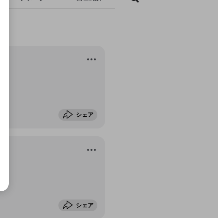
成で
シェア
シェア