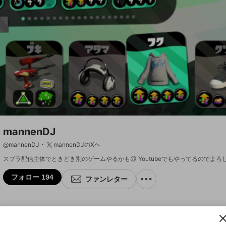
mannenDJ
@
mannenDJ
mannenDJのXヘ
フォロー 194
ファンレター
新規登録
OPENREC.tv アカウントは mellow-fan アカウ
OPENREC.tvアカウントはmellow-fanアカウン
投稿を作成
パーソナルデータの登録
限定コミュニティ参加方法
ントに移行しました。
トに統合しました。
すでにアカウントをお持ちの方は、ログイン画面
こちらからOPENREC.tvでログイン中のアカウ
からログインしてください。
ント情報を引き継ぐことができます。
動画プレイリストを選択
キャプチャ
全体公開
プレイリスト
フォロー
フォロワー
生年月