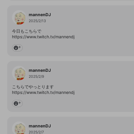
Discordとは？
Discordに参加する
誤解を招く配信設定
あとで登録
キャンセル
投稿
mellow-fanからのお得な情報をメールで受け取
ゲームの録画禁止区域の配信
mannenDJ
る
2025/2/13
改造版・海賊版ソフトの配信
今日もこちらで
政治的・宗教的・人種的な内容
https://www.twitch.tv/mannendj
その他の問題
mannenDJ
2025/2/9
こちらでやっとります
https://www.twitch.tv/mannendj
mannenDJ
2025/2/7