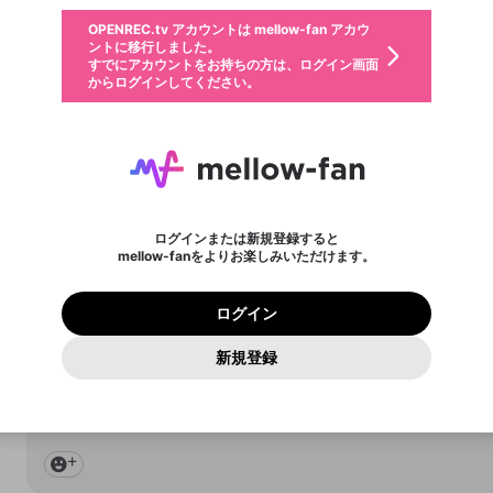
固定動画に設定
不適切なユーザーとして報告します
ファンレター
サブスクシェア
全体公開
OPENREC.tv アカウントは mellow-fan アカウ
@
新規登録
ログイン
か？
年
月
0
50
ントに移行しました。
マイページに表示されている動画 (ライブ配信、配信予定、ア
ボード
すでにアカウントをお持ちの方は、ログイン画面
ーカイブ、アップロード動画) をページのトップに1つ固定で
応援している配信者にファンレターを送ることができま
生年月は登録後に変更できません。
認証コードの入力
できるプレイリストがありません。プレイリストは動画の再生画面で作
からログインしてください。
きます。動画タイトル横のメニューより設定することができま
す。好きなデザインを選んでメッセージを書いたり、エ
ログイン
す。
ご確認ください
す。
メールアドレスで新規登録
メールアドレスでログイン
問題を選択してください
ールアイテムでデコレーションして、配信者に届けまし
性別
ょう！
メールアドレスにメールを送信しました。30分以内にメ
パスワード再設定
mannenDJ
詳しくはこちら
この限定コミュニティは、Discordで提供されています。
入力していただいたメールアドレス
男性
女性
その他
問題を選択してください
※ファンレター機能は有料サービスです。
ール記載の6桁の認証コードを入力してください。
この投稿を固定しますか？
利用規約とプライバシーポリシーが更新されました。
サブスクに入会するとこのコンテン
2025/2/16
または
または
ポイントが不足しています
投稿を削除しますか？
に、パスワード再設定用URLを記載
セッションの有効期限が切れたた
Discordアカウントをお持ちでない方
サービスを利用するには変更後の内容をご確認いただ
わいせつな表現
0
250
認証コード
ツを表示することができます。サブ
検索履歴をすべて削除しますか？
ブロックリストに追加しますか？
この動画の公開は終了しました
登録したメールアドレスを入力し、送信してください。
お住まいの地域
続
されたメールを送信しましたのでご
め、ログアウトしました
き、同意していただく必要があります。
X
X
今固定している投稿は解除され、この投稿を固定しま
Discordとは？からDiscordにアクセス
https://www.twitch.tv/mannendj
スク情報ページに進みますか？
投稿を削除すると、元に戻すことはできません。
mellowポイントの購入に進みますか？
他者を誹謗中傷する表現
0
6
す。
確認ください
ログインまたは新規登録すると
Discordアカウントを作成
キャンセル
mellow-fanをよりお楽しみいただけます。
いいえ
OK
はい
OK
利用規約
を確認しました。
0
500
著作権の侵害
Google
Google
プレミアム会員に入会
mellow-fan のメールアドレス（mellow-fan.comドメイン
OK
キャンセル
いいえ
削除
はい
利用規約
および
プライバシーポリシー
に同意頂いた上で次にお
この画面からDiscordに参加する
プライバシーポリシー
を確認しました。
キャンセル
はい
キャンセル
固定
及びcs.openrec.co.jpドメイン）が受信拒否設定に含まれて
ログイン
進みください。
OK
プライバシーの侵害
ご登録いただいた情報はサービスの向上を目的として
動画プレイリストがありません
再設定する
いないかご確認ください。
ログイン
Yahoo! JAPAN
Yahoo! JAPAN
使用いたします。
Discordは第三者が提供するコミュニティーサービスで、mellow-
報告された問題については、利用規約に違反しているかどうか
mannenDJ
パスワードを忘れた方は
こちら
過激な暴力や自傷行為
確認しました
投稿の公開日時を指定
fanとは関わりがありません。Discordに関してのお問い合わせには
一部サービスをご利用いただくには、生年月の登録が
をスタッフが確認します。
この機能をむやみに使用すること
新規登録
動画プレイリストを選択
2025/2/14
お答えすることができません。Discordの仕様変更により、限定コ
アカウントをお持ちですか？
アカウントを作成する
入力
必要です。
は、利用規約違反になります。
投稿を公開する日時を設定することができます。
Appleでサインアップ
Appleでサインイン
ミュニティ特典の提供が終了する可能性がありますが、その際の補
なりすまし行為
ご登録いただいた情報は公開されません。
償は一切行いません。外部サービスとのID連携に関する同意事項に
Twitchでやっとります
動画のプレイリストを一つ選択すると、そのプレイリストの動
同意の上、参加をお願いします。
出会いを誘導する行為
https://www.twitch.tv/mannendj
閉じる
画をマイページの上部にリストで表示することができます。
ファンレターを作成
送信
mellow-fanの
mellow-fanの
利用規約
利用規約
・
・
プライバシーポリシー
プライバシーポリシー
・
・
外部サービ
外部サービ
外部サービスとのID連携に関する同意事項
登録
公開時にフォロワーへプッシュ通知を送る (1日3回まで)
スとのID連携に関する同意事項
スとのID連携に関する同意事項
に同意頂いた上で、次にお進み
に同意頂いた上で、次にお進み
閉じる
ねずみ講やマルチ商法
アカウント作成
動画プレイリストを選択
ください
ください