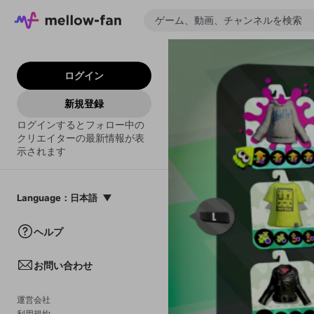
ログイン
新規登録
ログインするとフォロー中の
クリエイターの最新情報が表
示されます
Language
：
日本語
日本語
ヘルプ
English
お問い合わせ
中文(簡体)
한국어
運営会社
利用規約