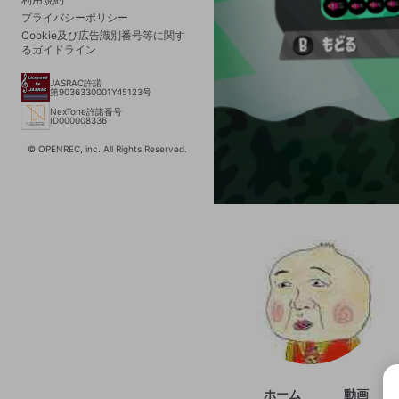
プライバシーポリシー
Cookie及び広告識別番号等に関す
るガイドライン
JASRAC許諾
第9036330001Y45123号
NexTone許諾番号
ID000008336
© OPENREC, inc. All Rights Reserved.
ホーム
動画