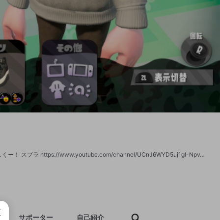
スプラ配信主体でときどき別のゲームやるかも😌 Youtubeでもやってるのでよろしくー！ スプラ https://www.youtube.com/channel/UCnJ6WYD5uj1gl-NpvAcDcOA?view_as=subscriber PCに興味ある人はこちらも見てね https://www.youtube.com/channel/UCZ8JCNxNPHXe3dRqN_dMszg?view_as=subscriber
サポーター
自己紹介