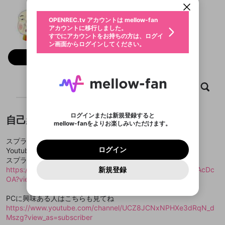
動画プレイリストを選択
生年月
mannenDJ
固定動画に設定
不適切なユーザーとして報告しま
ファンレター
OPENREC.tv アカウントは mellow-fan
サブスクシェア
@
mannenDJ
mannenDJのXヘ
@
新規登録
ログイン
すか？
年
月
アカウントに移行しました。
マイページに表示されている動画 (ライブ配信、配
認証コードの入力
すでにアカウントをお持ちの方は、ログイ
生年月は登録後に変更できません。
信予定、アーカイブ、アップロード動画) をページ
選択できるプレイリストがありません。
応援している配信者にファンレターを送ることがで
ン画面からログインしてください。
ご確認ください
のトップに1つ固定できます。動画タイトル横のメ
ログイン
プレイリストは動画の再生画面で作成で
きます。好きなデザインを選んでメッセージを書い
ニューより設定することができます。
メールアドレスで新規登録
メールアドレスでログイン
問題を選択してください
フォロー 194
この限定コミュニティは、Discordで提供されてい
性別
きます。
たり、エールアイテムでデコレーションして、配信
メールアドレスにメールを送信しました。30分以内
パスワード再設定
ます。
者に届けましょう！
にメール記載の6桁の認証コードを入力してくださ
入力していただいたメールアドレ
男性
女性
その他
利用規約とプライバシーポリシーが更新されま
問題を選択してください
詳しくはこちら
※ファンレター機能は有料サービスです。
い。
または
または
ポイントが不足しています
した。 サービスを利用するには変更後の内容を
Discordアカウントをお持ちでない方
スに、パスワード再設定用URLを
セッションの有効期限が切れたた
ホーム
動画
キャプチャ
プレイリスト
登録したメールアドレスを入力し、送信してくださ
わいせつな表現
ブロックリストに追加しますか？
この動画の公開は終了しました
お住まいの地域
ご確認いただき、同意していただく必要があり
認証コード
い。
記載されたメールを送信しました
め、ログアウトしました
Discordとは？からDiscordにアクセス
X
X
ます。
mellowポイントの購入に進みますか？
他者を誹謗中傷する表現
のでご確認ください
0
6
ログインまたは新規登録すると
自己紹介
Discordアカウントを作成
mellow-fanをよりお楽しみいただけます。
キャンセル
OK
OK
0
500
著作権の侵害
Google
Google
利用規約
プレミアム会員に入会
を確認しました。
OK
いいえ
はい
mellow-fan のメールアドレス（mellow-fan.comド
この画面からDiscordに参加する
利用規約
および
プライバシーポリシー
に同意頂いた上で
ログイン
スプラ配信主体でときどき別のゲームやるかも😌
プライバシーポリシー
を確認しました。
メイン及びcs.openrec.co.jpドメイン）が受信拒否設
次にお進みください。
OK
プライバシーの侵害
ご登録いただいた情報はサービスの向上を目的
ログイン
Youtubeでもやってるのでよろしくー！
再設定する
動画プレイリストがありません
定に含まれていないかご確認ください。
Yahoo! JAPAN
Yahoo! JAPAN
Discordは第三者が提供するコミュニティーサービスで、
として使用いたします。
報告された問題については、利用規約に違反しているか
スプラ
動画プレイリストを選択
パスワードを忘れた方は
こちら
過激な暴力や自傷行為
mellow-fanとは関わりがありません。Discordに関してのお
一部サービスをご利用いただくには、生年月の
どうかをスタッフが確認します。
この機能をむやみに使
https://www.youtube.com/channel/UCnJ6WYD5uj1gl-NpvAcDc
新規登録
確認しました
問い合わせにはお答えすることができません。Discordの仕
アカウントをお持ちですか？
アカウントを作成する
登録が必要です。
用することは、利用規約違反になります。
OA?view_as=subscriber
様変更により、限定コミュニティ特典の提供が終了する可能
入力
なりすまし行為
Appleでサインアップ
Appleでサインイン
動画のプレイリストを一つ選択すると、そのプレイ
ご登録いただいた情報は公開されません。
性がありますが、その際の補償は一切行いません。外部サー
リストの動画をマイページの上部にリストで表示す
ビスとのID連携に関する同意事項に同意の上、参加をお願い
閉じる
PCに興味ある人はこちらも見てね
ることができます。
出会いを誘導する行為
ファンレターを作成
します。
送信
https://www.youtube.com/channel/UCZ8JCNxNPHXe3dRqN_d
mellow-fanの
mellow-fanの
利用規約
利用規約
・
・
プライバシーポリシー
プライバシーポリシー
・
・
外部
外部
登録
外部サービスとのID連携に関する同意事項
サービスとのID連携に関する同意事項
サービスとのID連携に関する同意事項
に同意頂いた上
に同意頂いた上
Mszg?view_as=subscriber
閉じる
ねずみ講やマルチ商法
動画プレイリストを選択
アカウント作成
で、次にお進みください
で、次にお進みください