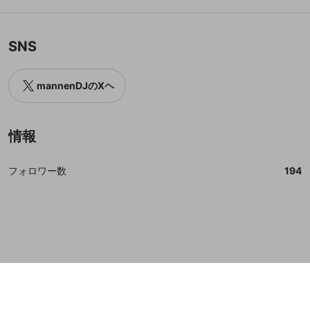
誤解を招く配信設定
あとで登録
Discordとは？
Discordに参加する
mellow-fanからのお得な情報をメールで受
ゲームの録画禁止区域の配信
SNS
け取る
改造版・海賊版ソフトの配信
mannenDJのXヘ
政治的・宗教的・人種的な内容
その他の問題
情報
フォロワー数
194