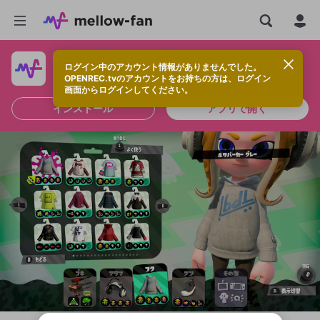
ログイン中のアカウント情報がありませんでした。
快適に視聴するなら、アプリをインストールしよう！
OPENREC.tvのアカウントをお持ちの方は、ログイン
画面からログインしてください。
インストール
アプリで開く
新規登録
OPENREC.tv アカウントは mellow-fan
OPENREC.tvアカウントはmellow-fanア
限定コミュニティ参加方法
パーソナルデータの登録
アカウントに移行しました。
カウントに統合しました。
すでにアカウントをお持ちの方は、ログイ
こちらからOPENREC.tvでログイン中のア
ン画面からログインしてください。
カウント情報を引き継ぐことができます。