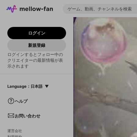
ログイン
新規登録
ログインするとフォロー中の
クリエイターの最新情報が表
示されます
Language
：
日本語
日本語
ヘルプ
English
お問い合わせ
中文(簡体)
한국어
運営会社
利用規約