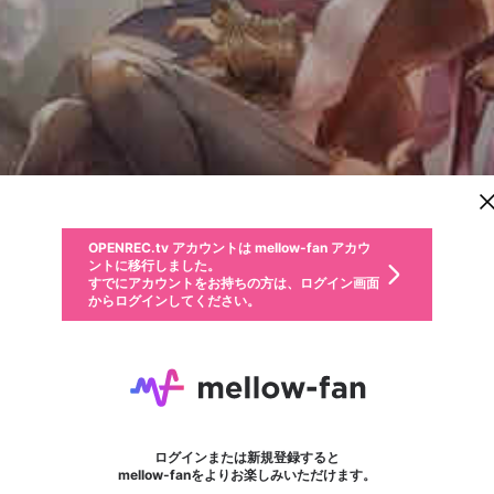
新規登録
OPENREC.tv アカウントは mellow-fan アカウ
OPENREC.tvアカウントはmellow-fanアカウン
パーソナルデータの登録
限定コミュニティ参加方法
ントに移行しました。
トに統合しました。
すでにアカウントをお持ちの方は、ログイン画面
こちらからOPENREC.tvでログイン中のアカウ
からログインしてください。
ント情報を引き継ぐことができます。
動画プレイリストを選択
生年月
固定動画に設定
不適切なユーザーとして報告します
ファンレター
サブスクシェア
OPENREC.tv アカウントは mellow-fan アカウ
@
新規登録
ログイン
か？
年
月
ントに移行しました。
マイページに表示されている動画 (ライブ配信、配信予定、ア
すでにアカウントをお持ちの方は、ログイン画面
ーカイブ、アップロード動画) をページのトップに1つ固定で
まぐろりあん
応援している配信者にファンレターを送ることができま
生年月は登録後に変更できません。
認証コードの入力
できるプレイリストがありません。プレイリストは動画の再生画面で作
からログインしてください。
きます。動画タイトル横のメニューより設定することができま
す。好きなデザインを選んでメッセージを書いたり、エ
ログイン
す。
@
maguro7
ご確認ください
す。
メールアドレスで新規登録
メールアドレスでログイン
問題を選択してください
ールアイテムでデコレーションして、配信者に届けまし
性別
ょう！
【配信】APEX、MHWI、Shadowverse ※環境の都合上、低画質で配信する場
メールアドレスにメールを送信しました。30分以内にメ
パスワード再設定
詳しくはこちら
この限定コミュニティは、Discordで提供されています。
入力していただいたメールアドレス
男性
女性
その他
問題を選択してください
※ファンレター機能は有料サービスです。
ール記載の6桁の認証コードを入力してください。
利用規約とプライバシーポリシーが更新されました。
または
または
ポイントが不足しています
フォロー 9
に、パスワード再設定用URLを記載
セッションの有効期限が切れたた
ファンレター
Discordアカウントをお持ちでない方
サービスを利用するには変更後の内容をご確認いただ
わいせつな表現
認証コード
検索履歴をすべて削除しますか？
ブロックリストに追加しますか？
この動画の公開は終了しました
登録したメールアドレスを入力し、送信してください。
お住まいの地域
されたメールを送信しましたのでご
め、ログアウトしました
き、同意していただく必要があります。
X
X
Discordとは？からDiscordにアクセス
mellowポイントの購入に進みますか？
他者を誹謗中傷する表現
0
6
確認ください
ログインまたは新規登録すると
Discordアカウントを作成
キャンセル
mellow-fanをよりお楽しみいただけます。
いいえ
OK
はい
OK
利用規約
を確認しました。
0
500
著作権の侵害
Google
Google
キャプチャ
プレイリスト
フォロー
フォロワー
プレミアム会員に入会
mellow-fan のメールアドレス（mellow-fan.comドメイン
OK