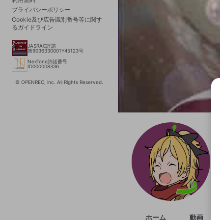
プライバシーポリシー
Cookie及び広告識別番号等に関す
るガイドライン
JASRAC許諾
第9036330001Y45123号
NexTone許諾番号
ID000008336
© OPENREC, inc. All Rights Reserved.
選択
きま
ホーム
動画