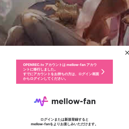
新規登録
OPENREC.tv アカウントは mellow-fan アカウ
OPENREC.tvアカウントはmellow-fanアカウン
パーソナルデータの登録
限定コミュニティ参加方法
ントに移行しました。
トに統合しました。
すでにアカウントをお持ちの方は、ログイン画面
こちらからOPENREC.tvでログイン中のアカウ
からログインしてください。
ント情報を引き継ぐことができます。
動画プレイリストを選択
生年月
固定動画に設定
不適切なユーザーとして報告します
ファンレター
サブスクシェア
OPENREC.tv アカウントは mellow-fan アカウ
@
新規登録
ログイン
か？
年
月
ントに移行しました。
マイページに表示されている動画 (ライブ配信、配信予定、ア
すでにアカウントをお持ちの方は、ログイン画面
ーカイブ、アップロード動画) をページのトップに1つ固定で
まぐろりあん
応援している配信者にファンレターを送ることができま
生年月は登録後に変更できません。
認証コードの入力
できるプレイリストがありません。プレイリストは動画の再生画面で作
からログインしてください。
きます。動画タイトル横のメニューより設定することができま
す。好きなデザインを選んでメッセージを書いたり、エ
ログイン
す。
@
maguro7
ご確認ください
す。
メールアドレスで新規登録
メールアドレスでログイン
問題を選択してください
ールアイテムでデコレーションして、配信者に届けまし
性別
ょう！
【配信】APEX、MHWI、Shadowverse ※環境の都合上、低画質で配信する場
メールアドレスにメールを送信しました。30分以内にメ
パスワード再設定
詳しくはこちら
この限定コミュニティは、Discordで提供されています。
入力していただいたメールアドレス
男性
女性
その他
問題を選択してください
※ファンレター機能は有料サービスです。
ール記載の6桁の認証コードを入力してください。
利用規約とプライバシーポリシーが更新されました。
または
または
ポイントが不足しています
フォロー 9
に、パスワード再設定用URLを記載
セッションの有効期限が切れたた
ファンレター
Discordアカウントをお持ちでない方
サービスを利用するには変更後の内容をご確認いただ
わいせつな表現
認証コード
検索履歴をすべて削除しますか？
ブロックリストに追加しますか？
この動画の公開は終了しました
登録したメールアドレスを入力し、送信してください。
お住まいの地域
されたメールを送信しましたのでご
め、ログアウトしました
き、同意していただく必要があります。
X
X
Discordとは？からDiscordにアクセス
mellowポイントの購入に進みますか？
他者を誹謗中傷する表現
0
6
確認ください
ログインまたは新規登録すると
Discordアカウントを作成
キャンセル
mellow-fanをよりお楽しみいただけます。
いいえ
OK
はい
OK
利用規約
を確認しました。
0
500
著作権の侵害
Google
Google
キャプチャ
プレイリスト
フォロー
フォロワー
プレミアム会員に入会
mellow-fan のメールアドレス（mellow-fan.comドメイン
OK