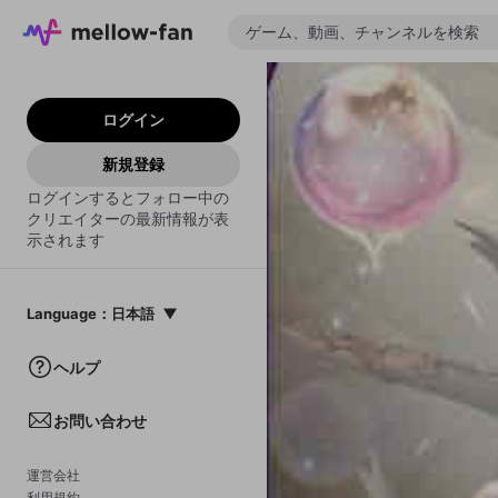
ログイン
新規登録
ログインするとフォロー中の
クリエイターの最新情報が表
示されます
Language
：
日本語
日本語
ヘルプ
English
お問い合わせ
中文(簡体)
한국어
運営会社
利用規約