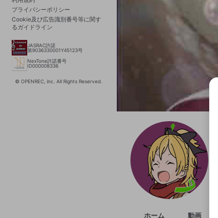
プライバシーポリシー
Cookie及び広告識別番号等に関す
るガイドライン
JASRAC許諾
第9036330001Y45123号
NexTone許諾番号
ID000008336
© OPENREC, inc. All Rights Reserved.
選択
きま
ホーム
動画