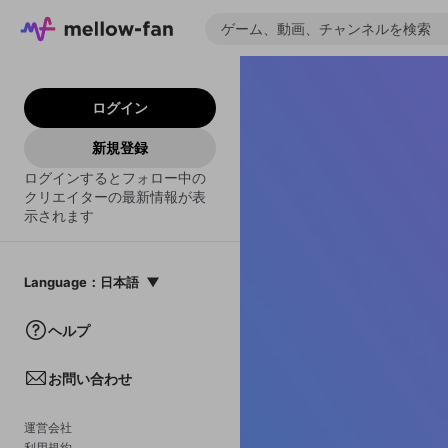
ログイン
新規登録
ログインするとフォロー中の
クリエイターの最新情報が表
示されます
Language
：
日本語
日本語
ヘルプ
English
お問い合わせ
中文(簡体)
한국어
運営会社
利用規約