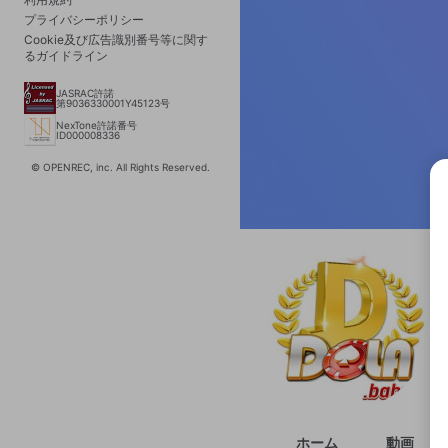
プライバシーポリシー
Cookie及び広告識別番号等に関す
るガイドライン
JASRAC許諾
第9036330001Y45123号
NexTone許諾番号
ID000008336
© OPENREC, inc. All Rights Reserved.
選択
きま
ホーム
動画