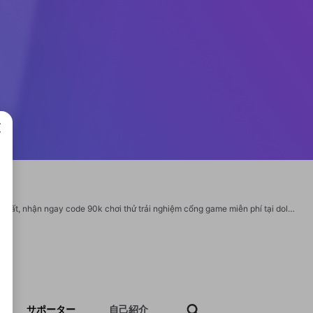
成で
Dola88 – Cổng game đổi thưởng mới ra mắt 2025. Link tải app cho APK/IOS mới nhất, nhận ngay code 90k chơi thử trải nghiệm cổng game miễn phí tại dola88.baby Thông Tin Liên Hệ Tên thương hiệu: dola88 Website: https://dola88.baby/ Mail : support@dola88.baby Số điện thoại: 0763548754 Địa chỉ: 10/04 Hoàng Kiếm, Hai Bà Trưng, Hà Nội, Việt Nam Zipcode: 000084 Hashtag #dola88 #nhacaidola88 #conggamedola88 #dola88baby https://x.com/dola88bb https://www.youtube.com/@dola88bb https://www.tumblr.com/dola88bb https://www.twitch.tv/dola88bb/about https://decidim.pontault-combault.fr/profiles/dola88bb/activity https://www.instapaper.com/p/dola88bb https://www.blogger.com/profile/03647810652907964484 https://www.behance.net/nhcidola88 https://os.mbed.com/users/dola88bb/ https://experiment.com/users/ddola88 https://qiita.com/dola88bb1 https://profile.hatena.ne.jp/dola88bb/profile https://b.hatena.ne.jp/dola88bb/ https://www.renderosity.com/users/id:1653719
サポーター
自己紹介