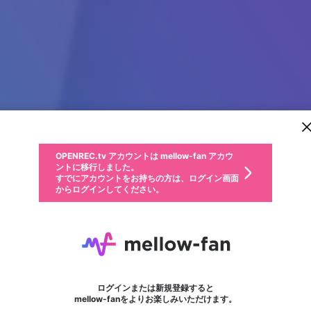
新規登録
OPENREC.tv アカウントは mellow-fan アカウ
OPENREC.tvアカウントはmellow-fanアカウン
パーソナルデータの登録
限定コミュニティ参加方法
ントに移行しました。
トに統合しました。
すでにアカウントをお持ちの方は、ログイン画面
こちらからOPENREC.tvでログイン中のアカウ
からログインしてください。
ント情報を引き継ぐことができます。
動画プレイリストを選択
生年月
固定動画に設定
不適切なユーザーとして報告します
ファンレター
サブスクシェア
OPENREC.tv アカウントは mellow-fan アカウ
@
新規登録
ログイン
か？
年
月
ントに移行しました。
マイページに表示されている動画 (ライブ配信、配信予定、ア
すでにアカウントをお持ちの方は、ログイン画面
ーカイブ、アップロード動画) をページのトップに1つ固定で
dola88
応援している配信者にファンレターを送ることができま
生年月は登録後に変更できません。
認証コードの入力
できるプレイリストがありません。プレイリストは動画の再生画面で作
からログインしてください。
きます。動画タイトル横のメニューより設定することができま
す。好きなデザインを選んでメッセージを書いたり、エ
ログイン
す。
ご確認ください
す。
メールアドレスで新規登録
メールアドレスでログイン
問題を選択してください
ールアイテムでデコレーションして、配信者に届けまし
性別
ょう！
メールアドレスにメールを送信しました。30分以内にメ
パスワード再設定
詳しくはこちら
この限定コミュニティは、Discordで提供されています。
入力していただいたメールアドレス
男性
女性
その他
問題を選択してください
※ファンレター機能は有料サービスです。
ール記載の6桁の認証コードを入力してください。
フォロー
利用規約とプライバシーポリシーが更新されました。
または
または
ポイントが不足しています
に、パスワード再設定用URLを記載
セッションの有効期限が切れたた
Discordアカウントをお持ちでない方
サービスを利用するには変更後の内容をご確認いただ
わいせつな表現
認証コード
検索履歴をすべて削除しますか？
ブロックリストに追加しますか？
この動画の公開は終了しました
登録したメールアドレスを入力し、送信してください。
お住まいの地域
されたメールを送信しましたのでご
め、ログアウトしました
き、同意していただく必要があります。
X
X
Discordとは？からDiscordにアクセス
mellowポイントの購入に進みますか？
他者を誹謗中傷する表現
0
6
確認ください
ログインまたは新規登録すると
Discordアカウントを作成
キャンセル
mellow-fanをよりお楽しみいただけます。
いいえ
OK
はい
OK
利用規約
を確認しました。
0
500
著作権の侵害
Google
Google
キャプチャ
プレイリスト
フォロー
フォロワー
プレミアム会員に入会
mellow-fan のメールアドレス（mellow-fan.comドメイン
OK