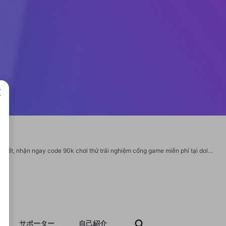
成で
Dola88 – Cổng game đổi thưởng mới ra mắt 2025. Link tải app cho APK/IOS mới nhất, nhận ngay code 90k chơi thử trải nghiệm cổng game miễn phí tại dola88.baby Thông Tin Liên Hệ Tên thương hiệu: dola88 Website: https://dola88.baby/ Mail : support@dola88.baby Số điện thoại: 0763548754 Địa chỉ: 10/04 Hoàng Kiếm, Hai Bà Trưng, Hà Nội, Việt Nam Zipcode: 000084 Hashtag #dola88 #nhacaidola88 #conggamedola88 #dola88baby https://x.com/dola88bb https://www.youtube.com/@dola88bb https://www.tumblr.com/dola88bb https://www.twitch.tv/dola88bb/about https://decidim.pontault-combault.fr/profiles/dola88bb/activity https://www.instapaper.com/p/dola88bb https://www.blogger.com/profile/03647810652907964484 https://www.behance.net/nhcidola88 https://os.mbed.com/users/dola88bb/ https://experiment.com/users/ddola88 https://qiita.com/dola88bb1 https://profile.hatena.ne.jp/dola88bb/profile https://b.hatena.ne.jp/dola88bb/ https://www.renderosity.com/users/id:1653719
サポーター
自己紹介