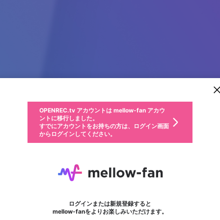
新規登録
OPENREC.tv アカウントは mellow-fan アカウ
OPENREC.tvアカウントはmellow-fanアカウン
パーソナルデータの登録
限定コミュニティ参加方法
ントに移行しました。
トに統合しました。
すでにアカウントをお持ちの方は、ログイン画面
こちらからOPENREC.tvでログイン中のアカウ
からログインしてください。
ント情報を引き継ぐことができます。
動画プレイリストを選択
生年月
固定動画に設定
不適切なユーザーとして報告します
ファンレター
サブスクシェア
OPENREC.tv アカウントは mellow-fan アカウ
@
新規登録
ログイン
か？
年
月
ントに移行しました。
マイページに表示されている動画 (ライブ配信、配信予定、ア
すでにアカウントをお持ちの方は、ログイン画面
ーカイブ、アップロード動画) をページのトップに1つ固定で
dola88
応援している配信者にファンレターを送ることができま
生年月は登録後に変更できません。
認証コードの入力
できるプレイリストがありません。プレイリストは動画の再生画面で作
からログインしてください。
きます。動画タイトル横のメニューより設定することができま
す。好きなデザインを選んでメッセージを書いたり、エ
ログイン
す。
ご確認ください
す。
メールアドレスで新規登録
メールアドレスでログイン
問題を選択してください
ールアイテムでデコレーションして、配信者に届けまし
性別
ょう！
メールアドレスにメールを送信しました。30分以内にメ
パスワード再設定
詳しくはこちら
この限定コミュニティは、Discordで提供されています。
入力していただいたメールアドレス
男性
女性
その他
問題を選択してください
※ファンレター機能は有料サービスです。
ール記載の6桁の認証コードを入力してください。
フォロー
利用規約とプライバシーポリシーが更新されました。
または
または
ポイントが不足しています
に、パスワード再設定用URLを記載
セッションの有効期限が切れたた
Discordアカウントをお持ちでない方
サービスを利用するには変更後の内容をご確認いただ
わいせつな表現
認証コード
検索履歴をすべて削除しますか？
チームメンバーに追加しますか？
ブロックリストに追加しますか？
この動画の公開は終了しました
登録したメールアドレスを入力し、送信してください。
お住まいの地域
されたメールを送信しましたのでご
め、ログアウトしました
き、同意していただく必要があります。
X
X
Discordとは？からDiscordにアクセス
mellowポイントの購入に進みますか？
他者を誹謗中傷する表現
0
6
確認ください
ログインまたは新規登録すると
Discordアカウントを作成
キャンセル
キャンセル
mellow-fanをよりお楽しみいただけます。
いいえ
OK
はい
はい
OK
利用規約
を確認しました。
0
500
著作権の侵害
Google
Google
キャプチャ
プレイリスト
フォロー
フォロワー
プレミアム会員に入会
mellow-fan のメールアドレス（mellow-fan.comドメイン
OK