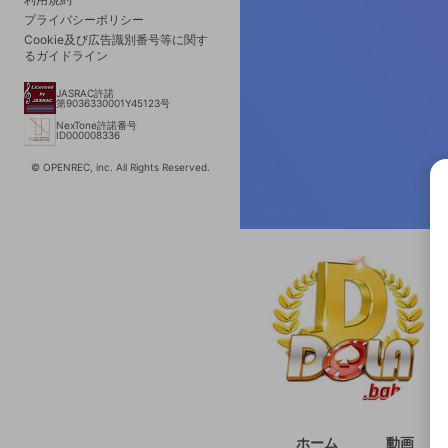
プライバシーポリシー
Cookie及び広告識別番号等に関す
るガイドライン
JASRAC許諾
第9036330001Y45123号
NexTone許諾番号
ID000008336
© OPENREC, inc. All Rights Reserved.
選択
きま
ホーム
動画