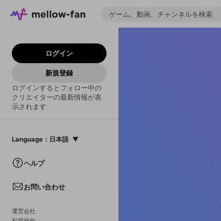
ログイン
新規登録
ログインするとフォロー中の
クリエイターの最新情報が表
示されます
Language
：
日本語
日本語
ヘルプ
English
お問い合わせ
中文(簡体)
한국어
運営会社
利用規約