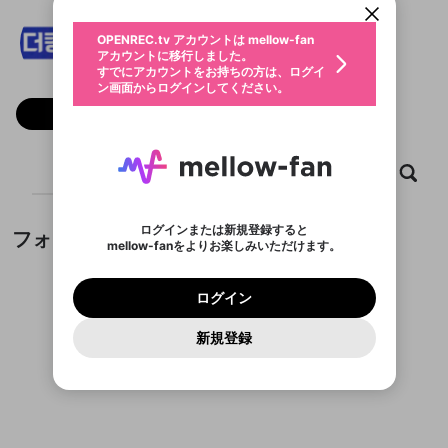
動画プレイリストを選択
生年月
더킹플러스
固定動画に設定
不適切なユーザーとして報告しま
ファンレター
OPENREC.tv アカウントは mellow-fan
サブスクシェア
@
kingplus365
@
新規登録
ログイン
すか？
年
月
アカウントに移行しました。
マイページに表示されている動画 (ライブ配信、配
認証コードの入力
すでにアカウントをお持ちの方は、ログイ
生年月は登録後に変更できません。
信予定、アーカイブ、アップロード動画) をページ
選択できるプレイリストがありません。
応援している配信者にファンレターを送ることがで
ン画面からログインしてください。
ご確認ください
のトップに1つ固定できます。動画タイトル横のメ
ログイン
プレイリストは動画の再生画面で作成で
きます。好きなデザインを選んでメッセージを書い
ニューより設定することができます。
メールアドレスで新規登録
メールアドレスでログイン
問題を選択してください
フォロー
この限定コミュニティは、Discordで提供されてい
性別
きます。
たり、エールアイテムでデコレーションして、配信
メールアドレスにメールを送信しました。30分以内
パスワード再設定
ます。
者に届けましょう！
にメール記載の6桁の認証コードを入力してくださ
入力していただいたメールアドレ
男性
女性
その他
利用規約とプライバシーポリシーが更新されま
問題を選択してください
詳しくはこちら
※ファンレター機能は有料サービスです。
い。
または
または
ポイントが不足しています
した。 サービスを利用するには変更後の内容を
Discordアカウントをお持ちでない方
スに、パスワード再設定用URLを
セッションの有効期限が切れたた
ホーム
動画
キャプチャ
プレイリスト
登録したメールアドレスを入力し、送信してくださ
わいせつな表現
チームメンバーに追加しますか？
ブロックリストに追加しますか？
この動画の公開は終了しました
お住まいの地域
ご確認いただき、同意していただく必要があり
認証コード
い。
記載されたメールを送信しました
め、ログアウトしました
Discordとは？からDiscordにアクセス
X
X
ます。
mellowポイントの購入に進みますか？
他者を誹謗中傷する表現
のでご確認ください
0
6
ログインまたは新規登録すると
フォロワー
Discordアカウントを作成
mellow-fanをよりお楽しみいただけます。
キャンセル
キャンセル
OK
はい
OK
0
500
著作権の侵害
Google
Google
利用規約
プレミアム会員に入会
を確認しました。
OK
いいえ
はい
mellow-fan のメールアドレス（mellow-fan.comド
この画面からDiscordに参加する
利用規約
および
プライバシーポリシー
に同意頂いた上で
ログイン
プライバシーポリシー
を確認しました。
メイン及びcs.openrec.co.jpドメイン）が受信拒否設
次にお進みください。
OK
プライバシーの侵害
ご登録いただいた情報はサービスの向上を目的
ログイン
再設定する
動画プレイリストがありません
定に含まれていないかご確認ください。
Yahoo! JAPAN
Yahoo! JAPAN
Discordは第三者が提供するコミュニティーサービスで、
として使用いたします。
報告された問題については、利用規約に違反しているか
動画プレイリストを選択
パスワードを忘れた方は
こちら
過激な暴力や自傷行為
mellow-fanとは関わりがありません。Discordに関してのお
一部サービスをご利用いただくには、生年月の
どうかをスタッフが確認します。
この機能をむやみに使
新規登録
確認しました
問い合わせにはお答えすることができません。Discordの仕
アカウントをお持ちですか？
アカウントを作成する
登録が必要です。
用することは、利用規約違反になります。
様変更により、限定コミュニティ特典の提供が終了する可能
入力
なりすまし行為
Appleでサインアップ
Appleでサインイン
動画のプレイリストを一つ選択すると、そのプレイ
ご登録いただいた情報は公開されません。
性がありますが、その際の補償は一切行いません。外部サー
フォロワーがまだいません
リストの動画をマイページの上部にリストで表示す
ビスとのID連携に関する同意事項に同意の上、参加をお願い
閉じる
ることができます。
出会いを誘導する行為
ファンレターを作成
します。
送信
mellow-fanの
mellow-fanの
利用規約
利用規約
・
・
プライバシーポリシー
プライバシーポリシー
・
・
外部
外部
登録
外部サービスとのID連携に関する同意事項
サービスとのID連携に関する同意事項
サービスとのID連携に関する同意事項
に同意頂いた上
に同意頂いた上
閉じる
ねずみ講やマルチ商法
動画プレイリストを選択
アカウント作成
で、次にお進みください
で、次にお進みください