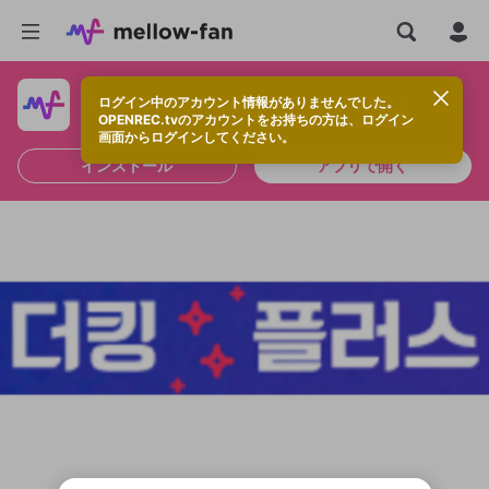
ログイン中のアカウント情報がありませんでした。
快適に視聴するなら、アプリをインストールしよう！
OPENREC.tvのアカウントをお持ちの方は、ログイン
画面からログインしてください。
インストール
アプリで開く
新規登録
OPENREC.tv アカウントは mellow-fan
OPENREC.tvアカウントはmellow-fanア
限定コミュニティ参加方法
パーソナルデータの登録
アカウントに移行しました。
カウントに統合しました。
すでにアカウントをお持ちの方は、ログイ
こちらからOPENREC.tvでログイン中のア
ン画面からログインしてください。
カウント情報を引き継ぐことができます。