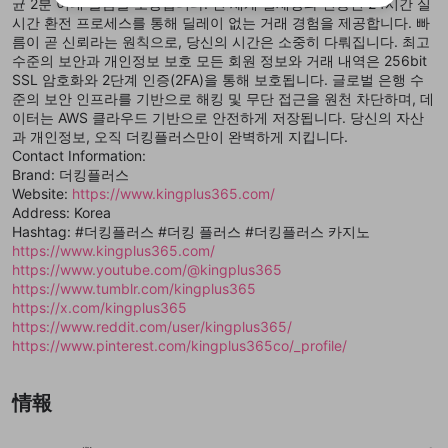
균 2분 이내 출금을 보장합니다. 전 세계 결제망과 연동된 24시간 실
ビスとのID連携に関する同意事項に同意の上、参加をお願い
閉じる
ることができます。
出会いを誘導する行為
ファンレターを作成
します。
시간 환전 프로세스를 통해 딜레이 없는 거래 경험을 제공합니다. 빠
送信
mellow-fanの
mellow-fanの
利用規約
利用規約
・
・
プライバシーポリシー
プライバシーポリシー
・
・
外部
外部
登録
름이 곧 신뢰라는 원칙으로, 당신의 시간은 소중히 다뤄집니다. 최고
外部サービスとのID連携に関する同意事項
サービスとのID連携に関する同意事項
サービスとのID連携に関する同意事項
に同意頂いた上
に同意頂いた上
閉じる
ねずみ講やマルチ商法
動画プレイリストを選択
アカウント作成
수준의 보안과 개인정보 보호 모든 회원 정보와 거래 내역은 256bit
で、次にお進みください
で、次にお進みください
SSL 암호화와 2단계 인증(2FA)을 통해 보호됩니다. 글로벌 은행 수
誤解を招く配信設定
あとで登録
Discordとは？
Discordに参加する
준의 보안 인프라를 기반으로 해킹 및 무단 접근을 원천 차단하며, 데
mellow-fanからのお得な情報をメールで受
이터는 AWS 클라우드 기반으로 안전하게 저장됩니다. 당신의 자산
ゲームの録画禁止区域の配信
け取る
과 개인정보, 오직 더킹플러스만이 완벽하게 지킵니다.
Contact Information:
改造版・海賊版ソフトの配信
Brand: 더킹플러스
Website:
https://www.kingplus365.com/
政治的・宗教的・人種的な内容
Address: Korea
その他の問題
Hashtag: #더킹플러스 #더킹 플러스 #더킹플러스 카지노
https://www.kingplus365.com/
https://www.youtube.com/@kingplus365
https://www.tumblr.com/kingplus365
https://x.com/kingplus365
https://www.reddit.com/user/kingplus365/
https://www.pinterest.com/kingplus365co/_profile/
情報