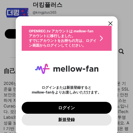
더킹플러스
OPENREC.tv アカウントは mellow-fan
OPENREC.tvアカウントはmellow-fanア
限定コミュニティ参加方法
パーソナルデータの登録
アカウントに移行しました。
カウントに統合しました。
@
kingplus365
すでにアカウントをお持ちの方は、ログイ
こちらからOPENREC.tvでログイン中のア
動画プレイリストを選択
ン画面からログインしてください。
カウント情報を引き継ぐことができます。
生年月
固定動画に設定
不適切なユーザーとして報告しま
ファンレター
OPENREC.tv アカウントは mellow-fan
サブスクシェア
@
新規登録
ログイン
フォロー
すか？
年
月
アカウントに移行しました。
マイページに表示されている動画 (ライブ配信、配
認証コードの入力
すでにアカウントをお持ちの方は、ログイ
生年月は登録後に変更できません。
信予定、アーカイブ、アップロード動画) をページ
選択できるプレイリストがありません。
応援している配信者にファンレターを送ることがで
ン画面からログインしてください。
ご確認ください
のトップに1つ固定できます。動画タイトル横のメ
ログイン
プレイリストは動画の再生画面で作成で
きます。好きなデザインを選んでメッセージを書い
ホーム
動画
キャプチャ
プレイリスト
ニューより設定することができます。
メールアドレスで新規登録
メールアドレスでログイン
問題を選択してください
この限定コミュニティは、Discordで提供されてい
性別
きます。
たり、エールアイテムでデコレーションして、配信
メールアドレスにメールを送信しました。30分以内
パスワード再設定
ます。
者に届けましょう！
にメール記載の6桁の認証コードを入力してくださ
入力していただいたメールアドレ
男性
女性
その他
利用規約とプライバシーポリシーが更新されま
問題を選択してください
詳しくはこちら
※ファンレター機能は有料サービスです。
い。
または
または
ポイントが不足しています
した。 サービスを利用するには変更後の内容を
Discordアカウントをお持ちでない方
自己紹介
スに、パスワード再設定用URLを
セッションの有効期限が切れたた
登録したメールアドレスを入力し、送信してくださ
わいせつな表現
ブロックリストに追加しますか？
この動画の公開は終了しました
お住まいの地域
ご確認いただき、同意していただく必要があり
認証コード
い。
記載されたメールを送信しました
め、ログアウトしました
Discordとは？からDiscordにアクセス
X
X
ます。
mellowポイントの購入に進みますか？
2026년 더킹플러스는 안전하고 공정한 온라인 카지노의 새로운 기
他者を誹謗中傷する表現
のでご確認ください
0
6
ログインまたは新規登録すると
준을 만듭니다 “모든 게임은 RNG 검증을 통과하고, 모든 거래는 SSL
Discordアカウントを作成
mellow-fanをよりお楽しみいただけます。
キャンセル
OK
OK
0
500
著作権の侵害
보안으로 보호됩니다. 더킹플러스에서 당신의 즐거움과 자산을 안전
Google
Google
利用規約
プレミアム会員に入会
を確認しました。
OK
いいえ
はい
mellow-fan のメールアドレス（mellow-fan.comド
この画面からDiscordに参加する
하게 지키세요.” 국제 라이선스로 보장되는 합법 운영 더킹플러스는
利用規約
および
プライバシーポリシー
に同意頂いた上で
ログイン
プライバシーポリシー
を確認しました。
メイン及びcs.openrec.co.jpドメイン）が受信拒否設
次にお進みください。
OK
プライバシーの侵害
Curacao eGaming 정식 라이선스를 취득한 글로벌 합법 카지노입니
ご登録いただいた情報はサービスの向上を目的
ログイン
再設定する
動画プレイリストがありません
定に含まれていないかご確認ください。
Yahoo! JAPAN
Yahoo! JAPAN
다. 모든 운영은 국제 규제 기준에 따라 관리되며, eCOGRA 및 iTech
Discordは第三者が提供するコミュニティーサービスで、
として使用いたします。
報告された問題については、利用規約に違反しているか
動画プレイリストを選択
パスワードを忘れた方は
こちら
過激な暴力や自傷行為
mellow-fanとは関わりがありません。Discordに関してのお
Labs의 RNG(난수 발생기) 검증을 통해 게임 결과의 공정성과 투명
一部サービスをご利用いただくには、生年月の
どうかをスタッフが確認します。
この機能をむやみに使
新規登録
確認しました
問い合わせにはお答えすることができません。Discordの仕
アカウントをお持ちですか？
アカウントを作成する
성을 보장합니다. 법적으로 안전한 플랫폼에서 안심하고 즐기세요. A
登録が必要です。
用することは、利用規約違反になります。
様変更により、限定コミュニティ特典の提供が終了する可能
入力
なりすまし行為
Appleでサインアップ
Appleでサインイン
動画のプレイリストを一つ選択すると、そのプレイ
I 기반 초고속 입출금 시스템 더킹플러스의 AI 자동 승인 시스템은 평
ご登録いただいた情報は公開されません。
性がありますが、その際の補償は一切行いません。外部サー
リストの動画をマイページの上部にリストで表示す