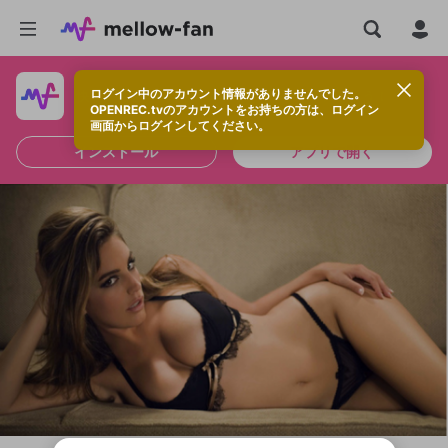
ログイン中のアカウント情報がありませんでした。
快適に視聴するなら、アプリをインストールしよう！
OPENREC.tvのアカウントをお持ちの方は、ログイン
画面からログインしてください。
インストール
アプリで開く
新規登録
OPENREC.tv アカウントは mellow-fan
OPENREC.tvアカウントはmellow-fanア
限定コミュニティ参加方法
パーソナルデータの登録
アカウントに移行しました。
カウントに統合しました。
すでにアカウントをお持ちの方は、ログイ
こちらからOPENREC.tvでログイン中のア
ン画面からログインしてください。
カウント情報を引き継ぐことができます。