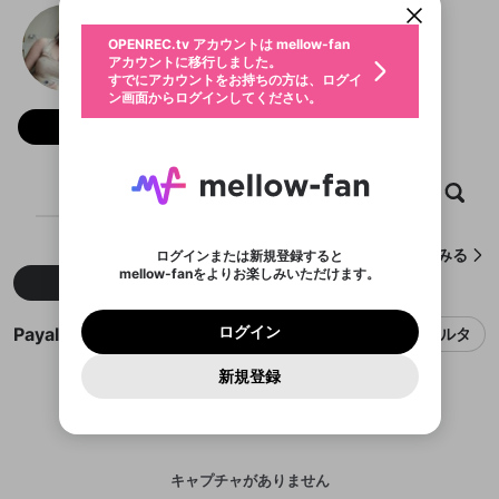
動画プレイリストを選択
生年月
Payal Batra
固定動画に設定
不適切なユーザーとして報告しま
ファンレター
OPENREC.tv アカウントは mellow-fan
サブスクシェア
@
新規登録
ログイン
すか？
年
月
アカウントに移行しました。
マイページに表示されている動画 (ライブ配信、配
認証コードの入力
すでにアカウントをお持ちの方は、ログイ
生年月は登録後に変更できません。
信予定、アーカイブ、アップロード動画) をページ
選択できるプレイリストがありません。
応援している配信者にファンレターを送ることがで
ン画面からログインしてください。
ご確認ください
のトップに1つ固定できます。動画タイトル横のメ
ログイン
プレイリストは動画の再生画面で作成で
きます。好きなデザインを選んでメッセージを書い
ニューより設定することができます。
メールアドレスで新規登録
メールアドレスでログイン
問題を選択してください
フォロー
この限定コミュニティは、Discordで提供されてい
性別
きます。
たり、エールアイテムでデコレーションして、配信
メールアドレスにメールを送信しました。30分以内
パスワード再設定
ます。
者に届けましょう！
にメール記載の6桁の認証コードを入力してくださ
入力していただいたメールアドレ
男性
女性
その他
利用規約とプライバシーポリシーが更新されま
問題を選択してください
詳しくはこちら
※ファンレター機能は有料サービスです。
い。
または
または
ポイントが不足しています
した。 サービスを利用するには変更後の内容を
Discordアカウントをお持ちでない方
スに、パスワード再設定用URLを
セッションの有効期限が切れたた
ホーム
動画
キャプチャ
プレイリスト
登録したメールアドレスを入力し、送信してくださ
わいせつな表現
ブロックリストに追加しますか？
この動画の公開は終了しました
お住まいの地域
ご確認いただき、同意していただく必要があり
認証コード
い。
記載されたメールを送信しました
め、ログアウトしました
Discordとは？からDiscordにアクセス
X
X
ます。
mellowポイントの購入に進みますか？
他者を誹謗中傷する表現
のでご確認ください
0
6
Payal Batraが作成したキャプチャをみる
ログインまたは新規登録すると
Discordアカウントを作成
mellow-fanをよりお楽しみいただけます。
キャンセル
OK
OK
0
500
著作権の侵害
新着
人気
Google
Google
利用規約
プレミアム会員に入会
を確認しました。
OK
いいえ
はい
mellow-fan のメールアドレス（mellow-fan.comド
この画面からDiscordに参加する
利用規約
および
プライバシーポリシー
に同意頂いた上で
ログイン
プライバシーポリシー
を確認しました。
メイン及びcs.openrec.co.jpドメイン）が受信拒否設
次にお進みください。
OK
プライバシーの侵害
ご登録いただいた情報はサービスの向上を目的
Payal Batraのキャプチャ
ログイン
フィルタ
再設定する
動画プレイリストがありません
定に含まれていないかご確認ください。
Yahoo! JAPAN
Yahoo! JAPAN
Discordは第三者が提供するコミュニティーサービスで、
として使用いたします。
報告された問題については、利用規約に違反しているか
動画プレイリストを選択
パスワードを忘れた方は
こちら
過激な暴力や自傷行為
mellow-fanとは関わりがありません。Discordに関してのお
一部サービスをご利用いただくには、生年月の
どうかをスタッフが確認します。
この機能をむやみに使
新規登録
確認しました
問い合わせにはお答えすることができません。Discordの仕
アカウントをお持ちですか？
アカウントを作成する
登録が必要です。
用することは、利用規約違反になります。
様変更により、限定コミュニティ特典の提供が終了する可能
入力
なりすまし行為
Appleでサインアップ
Appleでサインイン
動画のプレイリストを一つ選択すると、そのプレイ
ご登録いただいた情報は公開されません。
性がありますが、その際の補償は一切行いません。外部サー
リストの動画をマイページの上部にリストで表示す
ビスとのID連携に関する同意事項に同意の上、参加をお願い
閉じる
ることができます。
出会いを誘導する行為
ファンレターを作成
します。
送信
mellow-fanの
mellow-fanの
利用規約
利用規約
・
・
プライバシーポリシー
プライバシーポリシー
・
・
外部
外部
登録
外部サービスとのID連携に関する同意事項
サービスとのID連携に関する同意事項
サービスとのID連携に関する同意事項
に同意頂いた上
に同意頂いた上
キャプチャがありません
閉じる
ねずみ講やマルチ商法
動画プレイリストを選択
アカウント作成
で、次にお進みください
で、次にお進みください