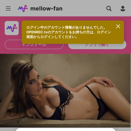
ログイン中のアカウント情報がありませんでした。
快適に視聴するなら、アプリをインストールしよう！
OPENREC.tvのアカウントをお持ちの方は、ログイン
画面からログインしてください。
インストール
アプリで開く
新規登録
OPENREC.tv アカウントは mellow-fan
OPENREC.tvアカウントはmellow-fanア
限定コミュニティ参加方法
パーソナルデータの登録
アカウントに移行しました。
カウントに統合しました。
すでにアカウントをお持ちの方は、ログイ
こちらからOPENREC.tvでログイン中のア
ン画面からログインしてください。
カウント情報を引き継ぐことができます。