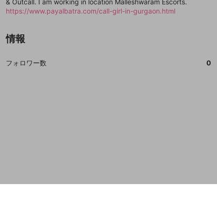
& Outcall. I am working in location Malleshwaram Escorts.
誤解を招く配信設定
https://www.payalbatra.com/call-girl-in-gurgaon.html
あとで登録
Discordとは？
Discordに参加する
mellow-fanからのお得な情報をメールで受
ゲームの録画禁止区域の配信
け取る
情報
改造版・海賊版ソフトの配信
政治的・宗教的・人種的な内容
フォロワー数
0
その他の問題