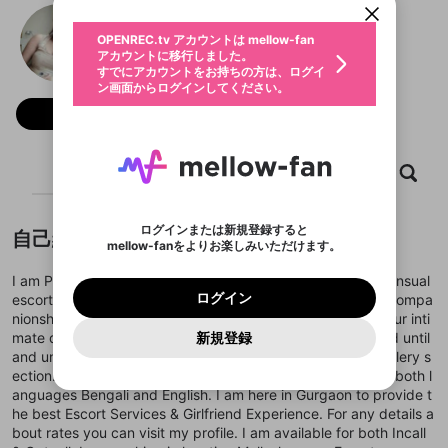
動画プレイリストを選択
生年月
Payal Batra
固定動画に設定
不適切なユーザーとして報告しま
ファンレター
OPENREC.tv アカウントは mellow-fan
サブスクシェア
@
新規登録
ログイン
すか？
年
月
アカウントに移行しました。
マイページに表示されている動画 (ライブ配信、配
認証コードの入力
すでにアカウントをお持ちの方は、ログイ
生年月は登録後に変更できません。
信予定、アーカイブ、アップロード動画) をページ
選択できるプレイリストがありません。
応援している配信者にファンレターを送ることがで
ン画面からログインしてください。
ご確認ください
のトップに1つ固定できます。動画タイトル横のメ
ログイン
プレイリストは動画の再生画面で作成で
きます。好きなデザインを選んでメッセージを書い
ニューより設定することができます。
メールアドレスで新規登録
メールアドレスでログイン
問題を選択してください
フォロー
この限定コミュニティは、Discordで提供されてい
性別
きます。
たり、エールアイテムでデコレーションして、配信
メールアドレスにメールを送信しました。30分以内
パスワード再設定
ます。
者に届けましょう！
にメール記載の6桁の認証コードを入力してくださ
入力していただいたメールアドレ
男性
女性
その他
利用規約とプライバシーポリシーが更新されま
問題を選択してください
詳しくはこちら
※ファンレター機能は有料サービスです。
い。
または
または
ポイントが不足しています
した。 サービスを利用するには変更後の内容を
Discordアカウントをお持ちでない方
スに、パスワード再設定用URLを
セッションの有効期限が切れたた
ホーム
動画
キャプチャ
プレイリスト
登録したメールアドレスを入力し、送信してくださ
わいせつな表現
ブロックリストに追加しますか？
この動画の公開は終了しました
お住まいの地域
ご確認いただき、同意していただく必要があり
認証コード
い。
記載されたメールを送信しました
め、ログアウトしました
Discordとは？からDiscordにアクセス
X
X
ます。
mellowポイントの購入に進みますか？
他者を誹謗中傷する表現
のでご確認ください
0
6
ログインまたは新規登録すると
自己紹介
Discordアカウントを作成
mellow-fanをよりお楽しみいただけます。
キャンセル
OK
OK
0
500
著作権の侵害
Google
Google
利用規約
プレミアム会員に入会
を確認しました。
OK
いいえ
はい
mellow-fan のメールアドレス（mellow-fan.comド
この画面からDiscordに参加する
利用規約
および
プライバシーポリシー
に同意頂いた上で
ログイン
I am Payal Batra an elegant, professional, charming and sensual
プライバシーポリシー
を確認しました。
メイン及びcs.openrec.co.jpドメイン）が受信拒否設
次にお進みください。
OK
プライバシーの侵害
ご登録いただいた情報はサービスの向上を目的
ログイン
escort in Gurgaon . You will feel completely relaxed in my compa
再設定する
動画プレイリストがありません
定に含まれていないかご確認ください。
Yahoo! JAPAN
Yahoo! JAPAN
Discordは第三者が提供するコミュニティーサービスで、
として使用いたします。
報告された問題については、利用規約に違反しているか
nionship. My curvy body is well maintained to satisfy all your inti
動画プレイリストを選択
パスワードを忘れた方は
こちら
過激な暴力や自傷行為
mellow-fanとは関わりがありません。Discordに関してのお
一部サービスをご利用いただくには、生年月の
どうかをスタッフが確認します。
この機能をむやみに使
mate desires and my sweet lips will not leave you manhood until
新規登録
確認しました
問い合わせにはお答えすることができません。Discordの仕
アカウントをお持ちですか？
アカウントを作成する
登録が必要です。
用することは、利用規約違反になります。
and unless you are done. You can browse my photos in gallery s
様変更により、限定コミュニティ特典の提供が終了する可能
入力
なりすまし行為
Appleでサインアップ
Appleでサインイン
動画のプレイリストを一つ選択すると、そのプレイ
ご登録いただいた情報は公開されません。
性がありますが、その際の補償は一切行いません。外部サー
ection. All my photos are 100% real & verified. I can speak both l
リストの動画をマイページの上部にリストで表示す
ビスとのID連携に関する同意事項に同意の上、参加をお願い
閉じる
anguages Bengali and English. I am here in Gurgaon to provide t
ることができます。
出会いを誘導する行為
ファンレターを作成
します。
送信
he best Escort Services & Girlfriend Experience. For any details a
mellow-fanの
mellow-fanの
利用規約
利用規約
・
・
プライバシーポリシー
プライバシーポリシー
・
・
外部
外部
登録
外部サービスとのID連携に関する同意事項
サービスとのID連携に関する同意事項
サービスとのID連携に関する同意事項
に同意頂いた上
に同意頂いた上
bout rates you can visit my profile. I am available for both Incall
閉じる
ねずみ講やマルチ商法
動画プレイリストを選択
アカウント作成
で、次にお進みください
で、次にお進みください