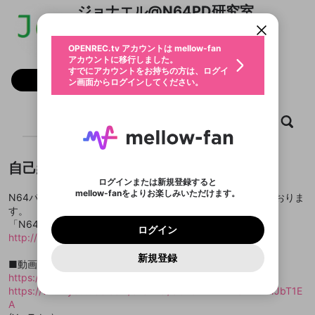
すでにアカウントをお持ちの方は、ログイ
こちらからOPENREC.tvでログイン中のア
ジョナエル@N64PD研究室
動画プレイリストを選択
ン画面からログインしてください。
カウント情報を引き継ぐことができます。
生年月
@
jonaeru
ジョナエル@N64PD研究室のXヘ
固定動画に設定
不適切なユーザーとして報告しま
ファンレター
OPENREC.tv アカウントは mellow-fan
サブスクシェア
@
新規登録
ログイン
すか？
年
月
アカウントに移行しました。
マイページに表示されている動画 (ライブ配信、配
認証コードの入力
すでにアカウントをお持ちの方は、ログイ
生年月は登録後に変更できません。
信予定、アーカイブ、アップロード動画) をページ
選択できるプレイリストがありません。
応援している配信者にファンレターを送ることがで
フォロー 2
ン画面からログインしてください。
ご確認ください
のトップに1つ固定できます。動画タイトル横のメ
ログイン
プレイリストは動画の再生画面で作成で
きます。好きなデザインを選んでメッセージを書い
ニューより設定することができます。
メールアドレスで新規登録
メールアドレスでログイン
問題を選択してください
この限定コミュニティは、Discordで提供されてい
性別
きます。
たり、エールアイテムでデコレーションして、配信
メールアドレスにメールを送信しました。30分以内
パスワード再設定
ます。
者に届けましょう！
にメール記載の6桁の認証コードを入力してくださ
入力していただいたメールアドレ
ホーム
動画
キャプチャ
プレイリスト
男性
女性
その他
利用規約とプライバシーポリシーが更新されま
問題を選択してください
詳しくはこちら
※ファンレター機能は有料サービスです。
い。
または
または
ポイントが不足しています
した。 サービスを利用するには変更後の内容を
Discordアカウントをお持ちでない方
スに、パスワード再設定用URLを
セッションの有効期限が切れたた
登録したメールアドレスを入力し、送信してくださ
わいせつな表現
ブロックリストに追加しますか？
この動画の公開は終了しました
お住まいの地域
ご確認いただき、同意していただく必要があり
認証コード
い。
記載されたメールを送信しました
め、ログアウトしました
Discordとは？からDiscordにアクセス
X
X
自己紹介
ます。
mellowポイントの購入に進みますか？
他者を誹謗中傷する表現
のでご確認ください
0
6
ログインまたは新規登録すると
Discordアカウントを作成
mellow-fanをよりお楽しみいただけます。
キャンセル
OK
OK
0
500
N64パーフェクトダークの動画をメインにアップロードしておりま
著作権の侵害
Google
Google
利用規約
プレミアム会員に入会
を確認しました。
OK
いいえ
はい
mellow-fan のメールアドレス（mellow-fan.comド
この画面からDiscordに参加する
す。
利用規約
および
プライバシーポリシー
に同意頂いた上で
ログイン
プライバシーポリシー
を確認しました。
メイン及びcs.openrec.co.jpドメイン）が受信拒否設
次にお進みください。
OK
プライバシーの侵害
「N64パーフェクトダーク研究室」の管理人です。
ご登録いただいた情報はサービスの向上を目的
ログイン
再設定する
動画プレイリストがありません
定に含まれていないかご確認ください。
http://pdlabo.knowhow.jp/
Yahoo! JAPAN
Yahoo! JAPAN
Discordは第三者が提供するコミュニティーサービスで、
として使用いたします。
報告された問題については、利用規約に違反しているか
動画プレイリストを選択
パスワードを忘れた方は
こちら
過激な暴力や自傷行為
mellow-fanとは関わりがありません。Discordに関してのお
一部サービスをご利用いただくには、生年月の
どうかをスタッフが確認します。
この機能をむやみに使
新規登録
確認しました
問い合わせにはお答えすることができません。Discordの仕
アカウントをお持ちですか？
アカウントを作成する
■動画投稿
登録が必要です。
用することは、利用規約違反になります。
様変更により、限定コミュニティ特典の提供が終了する可能
入力
なりすまし行為
Appleでサインアップ
Appleでサインイン
動画のプレイリストを一つ選択すると、そのプレイ
https://www.nicovideo.jp/mylist/2094537
(niconico)
ご登録いただいた情報は公開されません。
性がありますが、その際の補償は一切行いません。外部サー
リストの動画をマイページの上部にリストで表示す
https://www.youtube.com/channel/UCnoYLAnvkveWxrT7rJbT1E
ビスとのID連携に関する同意事項に同意の上、参加をお願い
閉じる
ることができます。
出会いを誘導する行為
ファンレターを作成
します。
A
送信
mellow-fanの
mellow-fanの
利用規約
利用規約
・
・
プライバシーポリシー
プライバシーポリシー
・
・
外部
外部