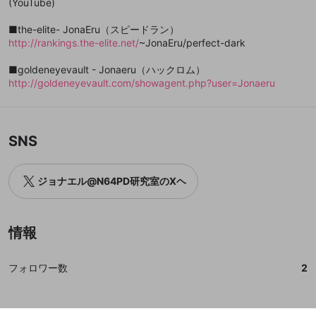
(YouTube)
登録
外部サービスとのID連携に関する同意事項
サービスとのID連携に関する同意事項
サービスとのID連携に関する同意事項
に同意頂いた上
に同意頂いた上
閉じる
ねずみ講やマルチ商法
動画プレイリストを選択
アカウント作成
で、次にお進みください
で、次にお進みください
■the-elite- JonaEru（スピードラン）
誤解を招く配信設定
あとで登録
Discordとは？
Discordに参加する
http://rankings.the-elite.net/
~JonaEru/perfect-dark
mellow-fanからのお得な情報をメールで受
ゲームの録画禁止区域の配信
け取る
■goldeneyevault - Jonaeru（ハックロム）
http://goldeneyevault.com/showagent.php?user=Jonaeru
改造版・海賊版ソフトの配信
政治的・宗教的・人種的な内容
その他の問題
SNS
ジョナエル@N64PD研究室のXヘ
情報
フォロワー数
2