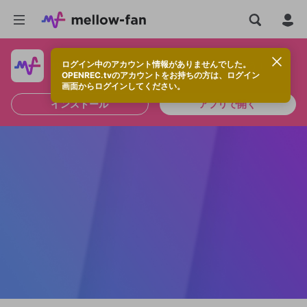
ログイン中のアカウント情報がありませんでした。
快適に視聴するなら、アプリをインストールしよう！
OPENREC.tvのアカウントをお持ちの方は、ログイン
画面からログインしてください。
インストール
アプリで開く
新規登録
OPENREC.tv アカウントは mellow-fan
OPENREC.tvアカウントはmellow-fanア
限定コミュニティ参加方法
パーソナルデータの登録
アカウントに移行しました。
カウントに統合しました。