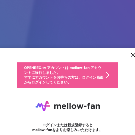
新規登録
OPENREC.tv アカウントは mellow-fan アカウ
OPENREC.tvアカウントはmellow-fanアカウン
パーソナルデータの登録
限定コミュニティ参加方法
ントに移行しました。
トに統合しました。
すでにアカウントをお持ちの方は、ログイン画面
こちらからOPENREC.tvでログイン中のアカウ
からログインしてください。
ント情報を引き継ぐことができます。
動画プレイリストを選択
生年月
固定動画に設定
不適切なユーザーとして報告します
ファンレター
サブスクシェア
OPENREC.tv アカウントは mellow-fan アカウ
@
新規登録
ログイン
か？
年
月
ントに移行しました。
マイページに表示されている動画 (ライブ配信、配信予定、ア
すでにアカウントをお持ちの方は、ログイン画面
ーカイブ、アップロード動画) をページのトップに1つ固定で
ジョナエル@N64PD研究室
応援している配信者にファンレターを送ることができま
生年月は登録後に変更できません。
認証コードの入力
できるプレイリストがありません。プレイリストは動画の再生画面で作
からログインしてください。
きます。動画タイトル横のメニューより設定することができま
す。好きなデザインを選んでメッセージを書いたり、エ
ログイン
す。
@
jonaeru
ジョナエル@N64PD研究室のXヘ
ご確認ください
す。
メールアドレスで新規登録
メールアドレスでログイン
問題を選択してください
ールアイテムでデコレーションして、配信者に届けまし
性別
ょう！
メールアドレスにメールを送信しました。30分以内にメ
パスワード再設定
詳しくはこちら
この限定コミュニティは、Discordで提供されています。
入力していただいたメールアドレス
男性
女性
その他
問題を選択してください
※ファンレター機能は有料サービスです。
ール記載の6桁の認証コードを入力してください。
利用規約とプライバシーポリシーが更新されました。
または
または
ポイントが不足しています
フォロー 2
に、パスワード再設定用URLを記載
セッションの有効期限が切れたた
ファンレター
Discordアカウントをお持ちでない方
サービスを利用するには変更後の内容をご確認いただ
わいせつな表現
認証コード
検索履歴をすべて削除しますか？
ブロックリストに追加しますか？
この動画の公開は終了しました
登録したメールアドレスを入力し、送信してください。
お住まいの地域
されたメールを送信しましたのでご
め、ログアウトしました
き、同意していただく必要があります。
X
X
Discordとは？からDiscordにアクセス
mellowポイントの購入に進みますか？
他者を誹謗中傷する表現
0
6
確認ください
ログインまたは新規登録すると
Discordアカウントを作成
キャンセル
mellow-fanをよりお楽しみいただけます。
いいえ
OK
はい
OK
利用規約
を確認しました。
0
500
著作権の侵害
Google
Google
キャプチャ
プレイリスト
フォロー
フォロワー
プレミアム会員に入会
mellow-fan のメールアドレス（mellow-fan.comドメイン
OK