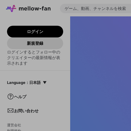
ログイン
新規登録
ログインするとフォロー中の
クリエイターの最新情報が表
示されます
Language
：
日本語
日本語
ヘルプ
English
お問い合わせ
中文(簡体)
한국어
運営会社
利用規約