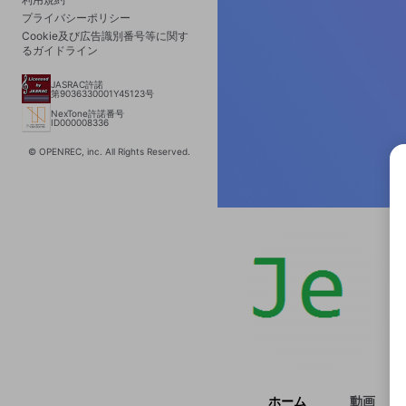
プライバシーポリシー
Cookie及び広告識別番号等に関す
るガイドライン
JASRAC許諾
第9036330001Y45123号
NexTone許諾番号
ID000008336
© OPENREC, inc. All Rights Reserved.
選択
きま
ホーム
動画