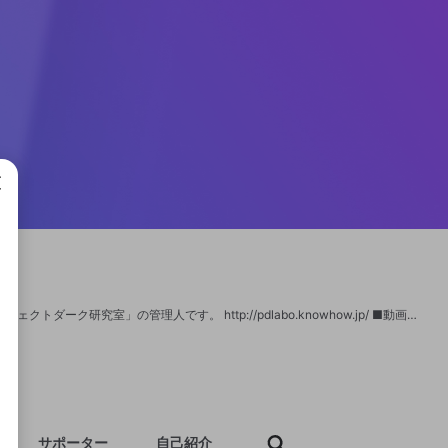
成で
N64パーフェクトダークの動画をメインにアップロードしております。 「N64パーフェクトダーク研究室」の管理人です。 http://pdlabo.knowhow.jp/ ■動画投稿 https://www.nicovideo.jp/mylist/2094537 (niconico) https://www.youtube.com/channel/UCnoYLAnvkveWxrT7rJbT1EA (YouTube) ■the-elite- JonaEru（スピードラン） http://rankings.the-elite.net/~JonaEru/perfect-dark ■goldeneyevault - Jonaeru（ハックロム） http://goldeneyevault.com/showagent.php?user=Jonaeru
サポーター
自己紹介