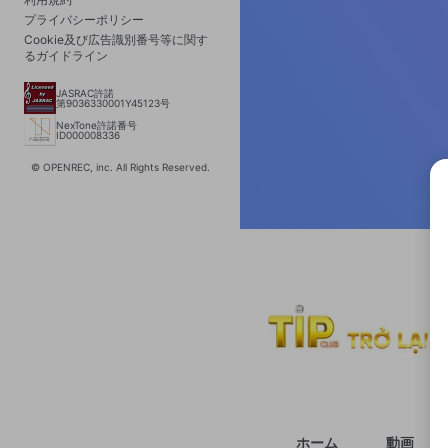
プライバシーポリシー
Cookie及び広告識別番号等に関す
るガイドライン
JASRAC許諾
第9036330001Y45123号
NexTone許諾番号
ID000008336
© OPENREC, inc. All Rights Reserved.
選択
きま
ホーム
動画