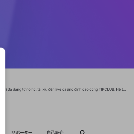
成で
TIPCLUB là cổng game bài đổi thưởng uy tín hàng đầu, cung cấp kho trò chơi giải trí đa dạng từ nổ hũ, tài xỉu đến live casino đỉnh cao cùng TIPCLUB. Hệ thống sở hữu giao diện hiện đại, công nghệ bảo mật tối tân và tốc độ nạp rút siêu tốc mang lại trải nghiệm tuyệt vời cho người chơi. Với đội ngũ hỗ trợ 24/7, TIPCLUB cam kết tính minh bạch và công bằng trong mọi ván cược. Website: https://tipclub.now/ Địa chỉ: 256 Lê Hồng Phong, Phường 4, Quận 5, Hồ Chí Minh, Việt Nam Phone: 0976241583 Email: contact@tipclub.now #tipclub #gamebaidoiduongtipclub #nohutipclub #taixiutipclub #casinotructuyentipclub #tipclubnow
サポーター
自己紹介