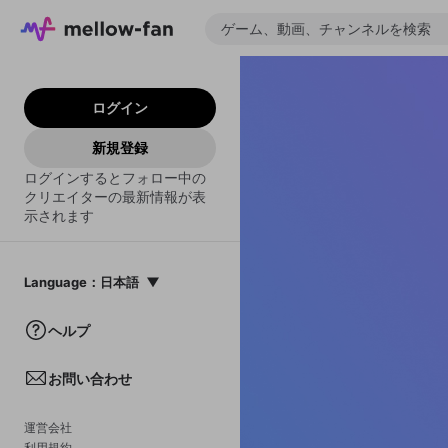
ログイン
新規登録
ログインするとフォロー中の
クリエイターの最新情報が表
示されます
Language
：
日本語
日本語
ヘルプ
English
お問い合わせ
中文(簡体)
한국어
運営会社
利用規約