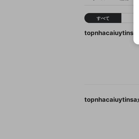
すべて
topnhacaiuy
topnhacaiuy