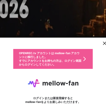
新規登録
OPENREC.tv アカウントは mellow-fan アカウ
OPENREC.tvアカウントはmellow-fanアカウン
パーソナルデータの登録
限定コミュニティ参加方法
ントに移行しました。
トに統合しました。
すでにアカウントをお持ちの方は、ログイン画面
こちらからOPENREC.tvでログイン中のアカウ
からログインしてください。
ント情報を引き継ぐことができます。
動画プレイリストを選択
生年月
固定動画に設定
不適切なユーザーとして報告します
ファンレター
サブスクシェア
OPENREC.tv アカウントは mellow-fan アカウ
@
新規登録
ログイン
か？
年
月
ントに移行しました。
マイページに表示されている動画 (ライブ配信、配信予定、ア
すでにアカウントをお持ちの方は、ログイン画面
ーカイブ、アップロード動画) をページのトップに1つ固定で
topnhacaiuytinsa
応援している配信者にファンレターを送ることができま
生年月は登録後に変更できません。
認証コードの入力
できるプレイリストがありません。プレイリストは動画の再生画面で作
からログインしてください。
きます。動画タイトル横のメニューより設定することができま
す。好きなデザインを選んでメッセージを書いたり、エ
ログイン
す。
ご確認ください
す。
メールアドレスで新規登録
メールアドレスでログイン
問題を選択してください
ールアイテムでデコレーションして、配信者に届けまし
性別
ょう！
メールアドレスにメールを送信しました。30分以内にメ
パスワード再設定
詳しくはこちら
この限定コミュニティは、Discordで提供されています。
入力していただいたメールアドレス
男性
女性
その他
問題を選択してください
※ファンレター機能は有料サービスです。
ール記載の6桁の認証コードを入力してください。
フォロー
利用規約とプライバシーポリシーが更新されました。
または
または
ポイントが不足しています
に、パスワード再設定用URLを記載
セッションの有効期限が切れたた
Discordアカウントをお持ちでない方
サービスを利用するには変更後の内容をご確認いただ
わいせつな表現
認証コード
検索履歴をすべて削除しますか？
ブロックリストに追加しますか？
この動画の公開は終了しました
登録したメールアドレスを入力し、送信してください。
お住まいの地域
されたメールを送信しましたのでご
め、ログアウトしました
き、同意していただく必要があります。
X
X
Discordとは？からDiscordにアクセス
mellowポイントの購入に進みますか？
他者を誹謗中傷する表現
0
6
確認ください
ログインまたは新規登録すると
Discordアカウントを作成
キャンセル
mellow-fanをよりお楽しみいただけます。
いいえ
OK
はい
OK
利用規約
を確認しました。
0
500
著作権の侵害
Google
Google
キャプチャ
プレイリスト
フォロー
フォロワー
プレミアム会員に入会
mellow-fan のメールアドレス（mellow-fan.comドメイン
OK