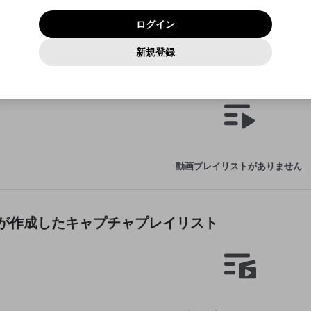
いいえ
はい
利用規約
および
プライバシーポリシー
に同意頂いた上で次にお
この画面からDiscordに参加する
プライバシーポリシー
を確認しました。
及びcs.openrec.co.jpドメイン）が受信拒否設定に含まれて
ログイン
進みください。
OK
プライバシーの侵害
ご登録いただいた情報はサービスの向上を目的として
動画プレイリストがありません
再設定する
いないかご確認ください。
ログイン
Yahoo! JAPAN
Yahoo! JAPAN
使用いたします。
Discordは第三者が提供するコミュニティーサービスで、mellow-
報告された問題については、利用規約に違反しているかどうか
動画
キャプチャ
パスワードを忘れた方は
こちら
過激な暴力や自傷行為
確認しました
fanとは関わりがありません。Discordに関してのお問い合わせには
一部サービスをご利用いただくには、生年月の登録が
をスタッフが確認します。
この機能をむやみに使用すること
新規登録
動画プレイリストを選択
お答えすることができません。Discordの仕様変更により、限定コ
アカウントをお持ちですか？
アカウントを作成する
入力
必要です。
は、利用規約違反になります。
Appleでサインアップ
Appleでサインイン
ミュニティ特典の提供が終了する可能性がありますが、その際の補
なりすまし行為
tinsaが作成した動画プレイリスト
ご登録いただいた情報は公開されません。
償は一切行いません。外部サービスとのID連携に関する同意事項に
動画のプレイリストを一つ選択すると、そのプレイリストの動
同意の上、参加をお願いします。
出会いを誘導する行為
閉じる
画をマイページの上部にリストで表示することができます。
ファンレターを作成
送信
mellow-fanの
mellow-fanの
利用規約
利用規約
・
・
プライバシーポリシー
プライバシーポリシー
・
・
外部サービ
外部サービ
外部サービスとのID連携に関する同意事項
登録
スとのID連携に関する同意事項
スとのID連携に関する同意事項
に同意頂いた上で、次にお進み
に同意頂いた上で、次にお進み
閉じる
ねずみ講やマルチ商法
アカウント作成
動画プレイリストを選択
ください
ください
Discordとは？
Discordに参加する
誤解を招く配信設定
あとで登録
mellow-fanからのお得な情報をメールで受け取
動画プレイリストがありません
ゲームの録画禁止区域の配信
る
改造版・海賊版ソフトの配信
政治的・宗教的・人種的な内容
tinsaが作成したキャプチャプレイリスト
その他の問題