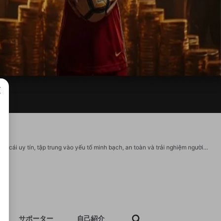
成で
Topnhacaiuytin.sa.com là trang chuyên tổng hợp và đánh giá các thương hiệu nhà cái uy tín, tập trung vào yếu tố minh bạch, an toàn và trải nghiệm người dùng. Nội dung được cập nhật thường xuyên, giúp người chơi dễ dàng so sánh và lựa chọn điểm chơi phù hợp. Website: https://topnhacaiuytin.sa.com/ Email: topnhacaiuytinsa@gmail.com Hotline: 0776625383 Địa chỉ: 567/35 Đ. Số 7, Phường 15, Gò Vấp, Thành phố Hồ Chí Minh, Việt Nam Hashtag: #topnhacaiuytini #nhacaiuytin #reviewnhacaiuytin #trangdanhgianhacaiuytin #nhacaiuytinsacom https://www.facebook.com/topnhacaiuytinsa/ https://www.pinterest.com/topnhacaiuytinsa/ https://www.twitch.tv/topnhacaiuytinsa/about https://500px.com/p/topnhacaiuytinsa
サポーター
自己紹介