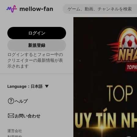
ログイン
新規登録
ログインするとフォロー中の
クリエイターの最新情報が表
示されます
Language
：
日本語
日本語
ヘルプ
English
お問い合わせ
中文(簡体)
한국어
運営会社
利用規約