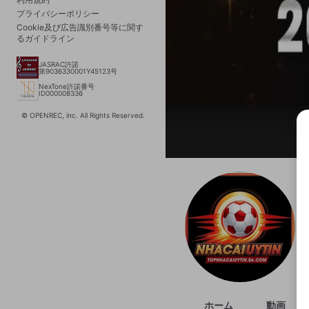
プライバシーポリシー
Cookie及び広告識別番号等に関す
るガイドライン
JASRAC許諾
第9036330001Y45123号
NexTone許諾番号
ID000008336
© OPENREC, inc. All Rights Reserved.
選択
きま
ホーム
動画