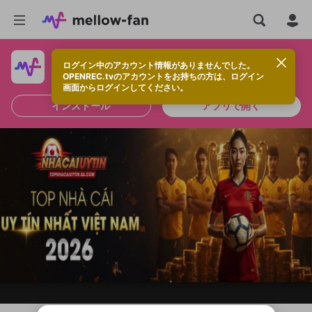
ログイン中のアカウント情報がありませんでした。
快適に視聴するなら、アプリをインストールしよう！
OPENREC.tvのアカウントをお持ちの方は、ログイン
画面からログインしてください。
インストール
アプリで開く
新規登録
OPENREC.tv アカウントは mellow-fan
OPENREC.tvアカウントはmellow-fanア
限定コミュニティ参加方法
パーソナルデータの登録
アカウントに移行しました。
カウントに統合しました。
すでにアカウントをお持ちの方は、ログイ
こちらからOPENREC.tvでログイン中のア
ン画面からログインしてください。
カウント情報を引き継ぐことができます。