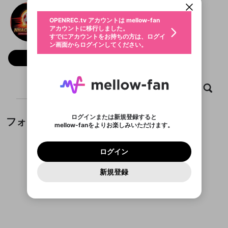
動画プレイリストを選択
生年月
topnhacaiuytinsa
固定動画に設定
不適切なユーザーとして報告しま
ファンレター
OPENREC.tv アカウントは mellow-fan
サブスクシェア
@
新規登録
ログイン
すか？
年
月
アカウントに移行しました。
マイページに表示されている動画 (ライブ配信、配
認証コードの入力
すでにアカウントをお持ちの方は、ログイ
生年月は登録後に変更できません。
信予定、アーカイブ、アップロード動画) をページ
選択できるプレイリストがありません。
応援している配信者にファンレターを送ることがで
ン画面からログインしてください。
ご確認ください
のトップに1つ固定できます。動画タイトル横のメ
ログイン
プレイリストは動画の再生画面で作成で
きます。好きなデザインを選んでメッセージを書い
ニューより設定することができます。
メールアドレスで新規登録
メールアドレスでログイン
問題を選択してください
フォロー
この限定コミュニティは、Discordで提供されてい
性別
きます。
たり、エールアイテムでデコレーションして、配信
メールアドレスにメールを送信しました。30分以内
パスワード再設定
ます。
者に届けましょう！
にメール記載の6桁の認証コードを入力してくださ
入力していただいたメールアドレ
男性
女性
その他
利用規約とプライバシーポリシーが更新されま
問題を選択してください
詳しくはこちら
※ファンレター機能は有料サービスです。
い。
または
または
ポイントが不足しています
した。 サービスを利用するには変更後の内容を
Discordアカウントをお持ちでない方
スに、パスワード再設定用URLを
セッションの有効期限が切れたた
ホーム
動画
キャプチャ
プレイリスト
登録したメールアドレスを入力し、送信してくださ
わいせつな表現
チームメンバーに追加しますか？
ブロックリストに追加しますか？
この動画の公開は終了しました
お住まいの地域
ご確認いただき、同意していただく必要があり
認証コード
い。
記載されたメールを送信しました
め、ログアウトしました
Discordとは？からDiscordにアクセス
X
X
ます。
mellowポイントの購入に進みますか？
他者を誹謗中傷する表現
のでご確認ください
0
6
ログインまたは新規登録すると
フォロワー
Discordアカウントを作成
mellow-fanをよりお楽しみいただけます。
キャンセル
キャンセル
OK
はい
OK
0
500
著作権の侵害
Google
Google
利用規約
プレミアム会員に入会
を確認しました。
OK
いいえ
はい
mellow-fan のメールアドレス（mellow-fan.comド
この画面からDiscordに参加する
利用規約
および
プライバシーポリシー
に同意頂いた上で
ログイン
プライバシーポリシー
を確認しました。
メイン及びcs.openrec.co.jpドメイン）が受信拒否設
次にお進みください。
OK
プライバシーの侵害
ご登録いただいた情報はサービスの向上を目的
ログイン
再設定する
動画プレイリストがありません
定に含まれていないかご確認ください。
Yahoo! JAPAN
Yahoo! JAPAN
Discordは第三者が提供するコミュニティーサービスで、
として使用いたします。
報告された問題については、利用規約に違反しているか
動画プレイリストを選択
パスワードを忘れた方は
こちら
過激な暴力や自傷行為
mellow-fanとは関わりがありません。Discordに関してのお
一部サービスをご利用いただくには、生年月の
どうかをスタッフが確認します。
この機能をむやみに使
新規登録
確認しました
問い合わせにはお答えすることができません。Discordの仕
アカウントをお持ちですか？
アカウントを作成する
登録が必要です。
用することは、利用規約違反になります。
様変更により、限定コミュニティ特典の提供が終了する可能
入力
なりすまし行為
Appleでサインアップ
Appleでサインイン
動画のプレイリストを一つ選択すると、そのプレイ
ご登録いただいた情報は公開されません。
性がありますが、その際の補償は一切行いません。外部サー
フォロワーがまだいません
リストの動画をマイページの上部にリストで表示す
ビスとのID連携に関する同意事項に同意の上、参加をお願い
閉じる
ることができます。
出会いを誘導する行為
ファンレターを作成
します。
送信
mellow-fanの
mellow-fanの
利用規約
利用規約
・
・
プライバシーポリシー
プライバシーポリシー
・
・
外部
外部
登録
外部サービスとのID連携に関する同意事項
サービスとのID連携に関する同意事項
サービスとのID連携に関する同意事項
に同意頂いた上
に同意頂いた上
閉じる
ねずみ講やマルチ商法
動画プレイリストを選択
アカウント作成
で、次にお進みください
で、次にお進みください