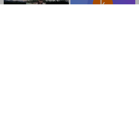
nmb_48_love_
k m
@
nmb_48_love_
難波愛 NMB48箱推し DDでございま
す。
few1550
しず
@
shika_pn