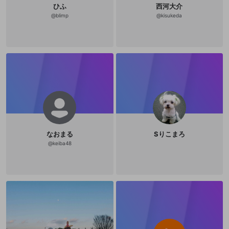
ひふ
西河大介
@
blimp
@
kisukeda
なおまる
Sりこまろ
@
keiba48