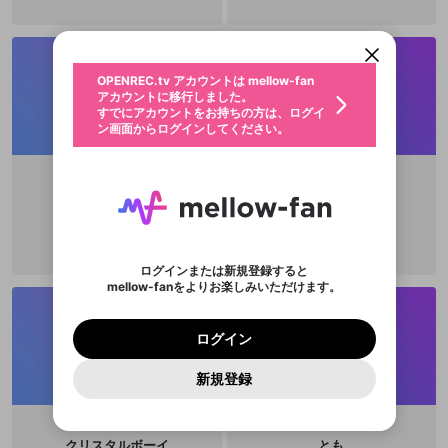
パーソナルデータの登録
アカウントに移行しました。
カウントに統合しました。
すでにアカウントをお持ちの方は、ログイ
こちらからOPENREC.tvでログイン中のア
動画プレイリストを選択
ン画面からログインしてください。
カウント情報を引き継ぐことができます。
生年月
固定動画に設定
不適切なユーザーとして報告しま
ファンレター
OPENREC.tv アカウントは mellow-fan
サブスクシェア
@
新規登録
ログイン
すか？
年
月
アカウントに移行しました。
マイページに表示されている動画 (ライブ配信、配
認証コードの入力
すでにアカウントをお持ちの方は、ログイ
生年月は登録後に変更できません。
信予定、アーカイブ、アップロード動画) をページ
選択できるプレイリストがありません。
応援している配信者にファンレターを送ることがで
ン画面からログインしてください。
ご確認ください
のトップに1つ固定できます。動画タイトル横のメ
ログイン
プレイリストは動画の再生画面で作成で
きます。好きなデザインを選んでメッセージを書い
ニューより設定することができます。
メールアドレスで新規登録
メールアドレスでログイン
問題を選択してください
この限定コミュニティは、Discordで提供されてい
性別
きます。
たり、エールアイテムでデコレーションして、配信
メールアドレスにメールを送信しました。30分以内
パスワード再設定
ます。
者に届けましょう！
にメール記載の6桁の認証コードを入力してくださ
入力していただいたメールアドレ
男性
女性
その他
利用規約とプライバシーポリシーが更新されま
問題を選択してください
詳しくはこちら
しろぶた
Ekaterina
※ファンレター機能は有料サービスです。
い。
または
または
ポイントが不足しています
した。 サービスを利用するには変更後の内容を
Discordアカウントをお持ちでない方
スに、パスワード再設定用URLを
セッションの有効期限が切れたた
@
kkeiichi
@
konrider
登録したメールアドレスを入力し、送信してくださ
わいせつな表現
チームメンバーに追加しますか？
ブロックリストに追加しますか？
この動画の公開は終了しました
お住まいの地域
ご確認いただき、同意していただく必要があり
認証コード
い。
記載されたメールを送信しました
め、ログアウトしました
Discordとは？からDiscordにアクセス
X
X
ます。
mellowポイントの購入に進みますか？
他者を誹謗中傷する表現
のでご確認ください
0
6
ログインまたは新規登録すると
Discordアカウントを作成
mellow-fanをよりお楽しみいただけます。
キャンセル
キャンセル
OK
はい
OK
0
500
著作権の侵害
Google
Google
利用規約
プレミアム会員に入会
を確認しました。
OK
いいえ
はい
mellow-fan のメールアドレス（mellow-fan.comド
この画面からDiscordに参加する
利用規約
および
プライバシーポリシー
に同意頂いた上で
ログイン
プライバシーポリシー
を確認しました。
メイン及びcs.openrec.co.jpドメイン）が受信拒否設
次にお進みください。
OK
プライバシーの侵害
ご登録いただいた情報はサービスの向上を目的
ログイン
再設定する
動画プレイリストがありません
定に含まれていないかご確認ください。
Yahoo! JAPAN
Yahoo! JAPAN
Discordは第三者が提供するコミュニティーサービスで、
として使用いたします。
報告された問題については、利用規約に違反しているか
動画プレイリストを選択
パスワードを忘れた方は
こちら
過激な暴力や自傷行為
mellow-fanとは関わりがありません。Discordに関してのお
一部サービスをご利用いただくには、生年月の
どうかをスタッフが確認します。
この機能をむやみに使
新規登録
確認しました
問い合わせにはお答えすることができません。Discordの仕
アカウントをお持ちですか？
アカウントを作成する
登録が必要です。
用することは、利用規約違反になります。
様変更により、限定コミュニティ特典の提供が終了する可能
入力
なりすまし行為
Appleでサインアップ
Appleでサインイン
動画のプレイリストを一つ選択すると、そのプレイ
ご登録いただいた情報は公開されません。
性がありますが、その際の補償は一切行いません。外部サー
リストの動画をマイページの上部にリストで表示す
ビスとのID連携に関する同意事項に同意の上、参加をお願い
閉じる
ることができます。
出会いを誘導する行為
ファンレターを作成
します。
クリスタルボーイ
とも