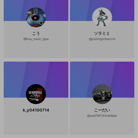
こう
ソラミミ
@
Kou_noah_tjpw
@
yuiringorinacchi
k_y04100714
こーだい
@
oaeTWTzfm4oibpk