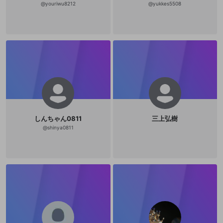
@
youriwu8212
@
yukkes5508
しんちゃん0811
三上弘樹
@
shinya0811