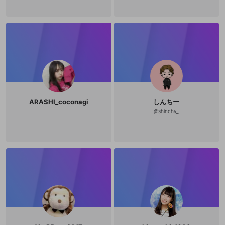
ARASHI_coconagi
しんちー
@
shinchy_