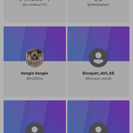
送信
mellow-fanの
mellow-fanの
利用規約
利用規約
・
・
プライバシーポリシー
プライバシーポリシー
・
・
外部
外部
登録
@
crystalboy1212
@
bbbbbbbbajm
外部サービスとのID連携に関する同意事項
サービスとのID連携に関する同意事項
サービスとのID連携に関する同意事項
に同意頂いた上
に同意頂いた上
閉じる
ねずみ講やマルチ商法
動画プレイリストを選択
アカウント作成
で、次にお進みください
で、次にお進みください
誤解を招く配信設定
あとで登録
Discordとは？
Discordに参加する
mellow-fanからのお得な情報をメールで受
ゲームの録画禁止区域の配信
け取る
改造版・海賊版ソフトの配信
政治的・宗教的・人種的な内容
その他の問題
boogie boogie
Bouquet_doll_48
@
KGJ900ss
@
Bouquet_doll_48