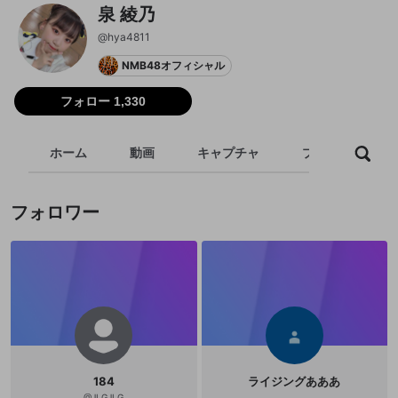
泉 綾乃
@
hya4811
NMB48オフィシャル
フォロー 1,330
ホーム
動画
キャプチャ
プレイリスト
フォロワー
184
ライジングあああ
@
JLGJLG