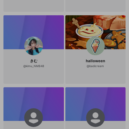
きむ
halloween
@
kimu_NMB48
@
badicream