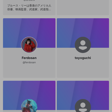
ブルース・リーは香港のアメリカ人
俳優、映画監督、武道家、武道指導
者、哲学者。まざまな戦闘分野から
生まれたハイブリッド格闘技の哲学
である「截拳道（ジークンドー）」
の創始者であり、現代の総合格闘技
（MMA）の道を切り開いたとされて
いる。リーは自ら創出した武道であ
る「截拳道」の理論家＝体系化をも
くろみ、それについての膨大な数の
メモやイラストを遺している。日本
人の武道家が、リーの遺した截拳道
に関するファイルを、1980年に『魂
の武器』という一冊の書物にまとめ
Ferdosan
toyoguchi
ている。その書物の一章で、リー
は、従来の「武道」がその原理とし
@
ferdosan
て持つようないわゆる「型」という
ものを第一に批判している。「絶え
ず変化する現実」のなかでおこなわ
れる実践において「型」が有効性を
欠き闘うのの身振りや思考を限定し
束縛するのだという。リー自身が独
自の武術として完成をめざしあらゆ
る武道の諸要素をとりいれひとつの
新たな武道として截拳道の組織化を
試みたとき体系化によって導き出さ
れる形式つまりある種の型をもって
しまうことをまぬかれない。『魂の
武器』における第二章は「肉体の武