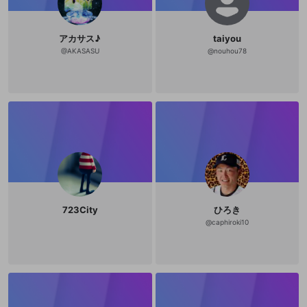
A4Rdup9 フリーアイコン☺️きなCO
さんの拝借 めっちゃ可愛い↓ http
s://twitter.com/kinaco_bd/status/12
アカサス♪
taiyou
18059058810212354?s=19 【オス
スメ神曲!!!!!】🆕 作詞・作曲 蚊取旋
@
AKASASU
@
nouhou78
光 https://youtu.be/7Wm2K2WGql
w 【でぃすこーど】 https://discord.
gg/cbwXjWd >>>>>>> Top support
er <<<<<<< ☆nandaKANDA TV☆🆕
iPadでプレイ❗️なかなか上手くならな
いけど練習する‼️ https://www.openr
ec.tv/live/6oz32vg0jr3 ☆hanabi_p
ubgm☆🆕 今シーズンはKRJPあげま
す♫ アジアで遊ぶ https://www.open
rec.tv/live/d1rn5jen5rv ☆カトリス
(ギリシャ神)☆ https://www.openre
c.tv/live/n9zegk9dor4 ☆おかりん@
TRH☆ 【PUBG MOBILE】おかりん
のゲーム部活動実況。ヤーマン調子
はいかがすか？ https://www.openre
723City
ひろき
c.tv/live/nqr63edmor6 ☆myhiiLop
@
caphiroki10
ez☆ OPENREC→https://www.open
rec.tv/live/n9zeg123xr4 ☆ 芽衣 ☆
☆ ミルヒナ ☆ ☆ ふじこ ☆ ☆ kyan
hi-ro ☆ ☆りありあ☆ ☆HiAzipper
☆ ☆ぽぽコーン☆ ☆ada☆