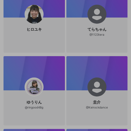
ヒロユキ
てらちゃん
@
1123tera
ゆうりん
圭介
@
ringood48g
@
Keirockdance