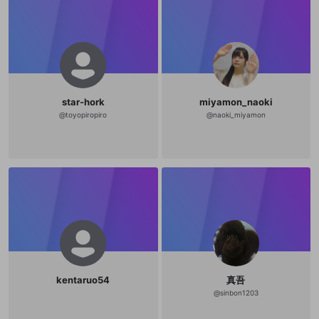
star-hork
miyamon_naoki
@
toyopiropiro
@
naoki_miyamon
kentaruo54
真吾
@
sinbon1203
新規登録
OPENREC.tv アカウントは mellow-fan
OPENREC.tvアカウントはmellow-fanア
限定コミュニティ参加方法