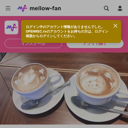
ログイン中のアカウント情報がありませんでした。
快適に視聴するなら、アプリをインストールしよう！
OPENREC.tvのアカウントをお持ちの方は、ログイン
画面からログインしてください。
インストール
アプリで開く