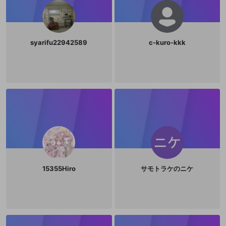
ことは、たんに「型」の批判にとど
まるものではない。最初に「型」を
批判しておきながらそのあと執拗に
「型」を列挙して
syarifu22942589
c-kuro-kkk
15355Hiro
サモトラケのニケ