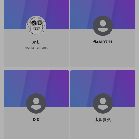
かし
field0731
@
oni3members
D D
太田貴弘