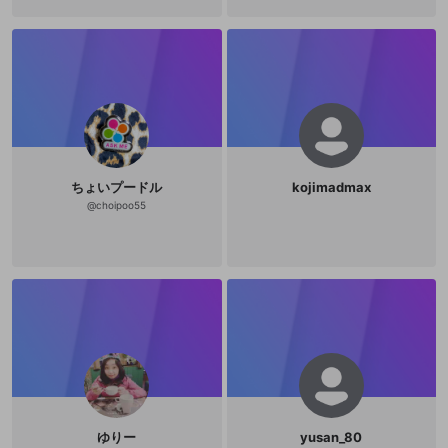
ちょいプードル
kojimadmax
@
choipoo55
ゆりー
yusan_80