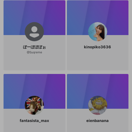
ぼーぼぼぼぉ
kinopiko3636
@
Suqreme
fantasista_max
eienbanana