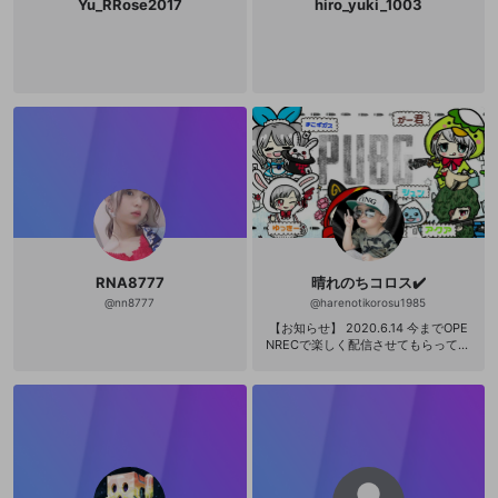
Yu_RRose2017
hiro_yuki_1003
RNA8777
晴れのちコロス✔️
@
nn8777
@
harenotikorosu1985
【お知らせ】 2020.6.14 今までOPE
NRECで楽しく配信させてもらって、
見てくれてありがとうございました
(人´∀`)♪これからB-LIVEで配信する
ことにしました！本当に今まであり
がとう✨もし良かったらB-LIVEでも
応援してくれたら嬉しいです🍀また
ね☺️バイバイ😆👍✨ 【B-LIVE】http
s://live.carol-i.com/room/6ovY9p2
Tjbk7rHyz0OzJEXqD パラレルhttp
s://reactcorp.page.link/Drf7ySwnY2