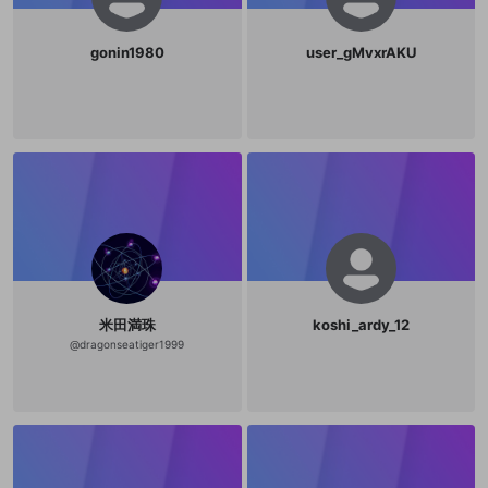
gonin1980
user_gMvxrAKU
米田満珠
koshi_ardy_12
@
dragonseatiger1999