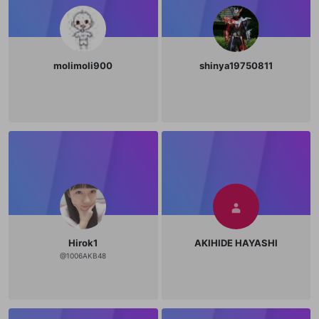
molimoli900
shinya19750811
Hirok1
AKIHIDE HAYASHI
@
1006AKB48