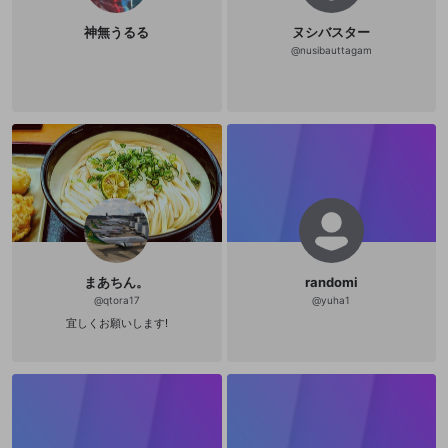
器」と題され、拳による打撃や蹴り
などの技法が写真やイラストをまじ
神無うるる
ヌシバスター
えていくつもの例を提示しながら細
@
nusibauttagam
かく解説されており、第三章「精神
の武器」は実践における技の応用や
戦術法などが主題となる。要するに
『魂の武器』という書物の大半のペ
ージは截拳道における「型」の記述
なのだ。これを二律背反的だと批判
するのはやさしい。だが思考を活性
化するのはもっぱら批判ではなく肯
定である。注目すべきなのは、リー
が、截拳道の理論家＝体系化を遂げ
る事なく、それをひとつにまとめた
著作を発表することなく、32歳とい
う若さで他界している点であろう
か。たしかに、截拳道という「武
道」の完成をはたさなかったこと
で、最終的にリーは「型」を回避し
まあちん。
randomi
えたと捉えることも可能ではあろう
@
qtora17
@
yuha1
かとおもえるのだが、しかし、たん
宜しくお願いします!
にその死が完成を阻んだというだけ
のことともいえるだろう。無論そう
ではなくて、彼が「武道」にたいし
て、いわば「外部の視線」をもつこ
とができたわけなのだ。結果として
彼の「武道」である截拳道は、両義
的な性格をもつことになる。リーが
截拳道の全貌を概論的に述べている
『魂の武器』の第一章で語っている