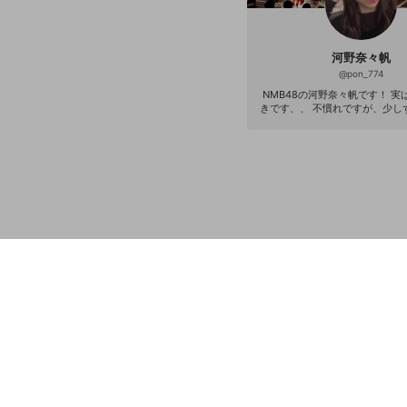
河野奈々帆
@
pon_774
NMB48の河野奈々帆です！ 実
きです、、 不慣れですが、少し
いきたいと思います