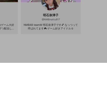
明石奈津子
@
NMBnattu817
はゲーム大好
NMB48 teamM 明石奈津子です💕 なっつって
ずつ配信して
呼ばれてます🎮 ゲーム好きアイドル☺️
！