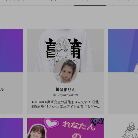
ャル
菖蒲まりん
@
12nyakoyaki29
NMB48 6期研究生の菖蒲まりんです！ ◎北
海道出身 18さい◎ 基本アイドル育てるゲーム
してました💧 ゲーム苦手な方ですが頑張りま
す！← ※初心者なのでお手柔らかに。