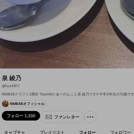
泉 綾乃
@
hya4811
NMB48ドラフト3期生 TeamNの あーのんこと泉 綾乃です‼️ 中学3年生の15
NMB48オフィシャル
フォロー 1,330
ファンレター
キャプチャ
プレイリスト
フォロー
フォロワー