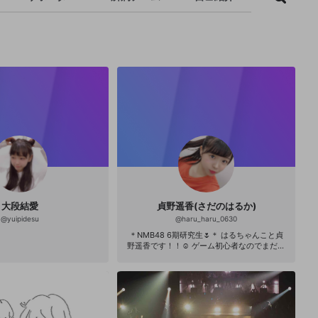
大段結愛
貞野遥香(さだのはるか)
@
yuipidesu
@
haru_haru_0630
＊NMB48 6期研究生🌷＊ はるちゃんこと貞
野遥香です！！︎☺︎ ゲーム初心者なのでまだま
だ分からないことだらけですが優しく見守っ
て頂けたら嬉しいです。。 フォローよろしく
お願いします！🙇🏻‍♀️🧡