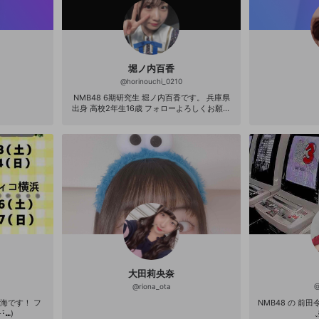
堀ノ内百香
@
horinouchi_0210
NMB48 6期研究生 堀ノ内百香です。 兵庫県
出身 高校2年生16歳‪‬ フォローよろしくお願い
します（´-`）.｡oO（
大田莉央奈
@
riona_ota
海です！ フ
NMB48 の 前田令子 です
̆⑉)