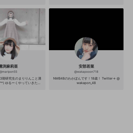
溝渕麻莉亜
安部若菜
@
maripon55
@
wakapooon718
ト3期研究生のまりりんこと溝
NMB48のわかぽんです！18歳！ Twitter→ @
いきたい
wakapon_48
と思います！