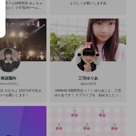
ト3期チームM研究生 みぃちゃ
よろしくお願いします🙇
い）です🥰 #ゲーム初
心者
南波陽向
三宅ゆりあ
hinach0412__
@
yuria516
生 ひなちょ 2001/4/12生ま
NMB48 6期研究生っ！！ ゆりあこと、三宅
フォローお願いします！
ゆりあです！ ラブライブを、始めました！💕
お話するのは、結構好きなので、皆さんにも
楽しんでいただきたいです！👀💭💕 フォロー
よろしくお願いしますっ！😳💭💗