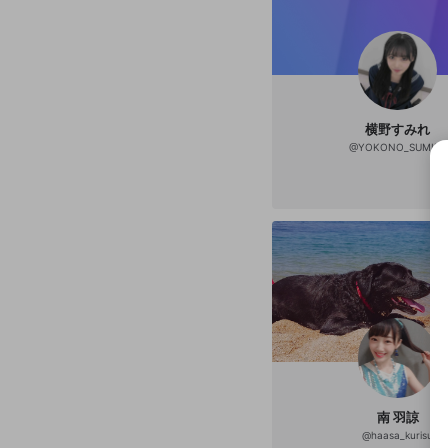
横野すみれ
@
YOKONO_SUMIRE
選択
きま
南 羽諒
@
haasa_kurisu