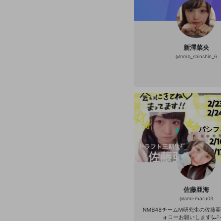
新澤菜央
@
nmb_shinshin_6
佐藤亜海
@
ami-maru03
NMB48チームM研究生の佐藤亜
ォローお願いします(⑉･̆-･