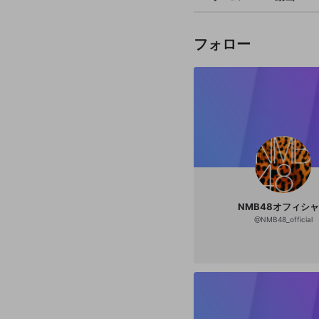
フォロー
NMB48オフィシ
@
NMB48_official