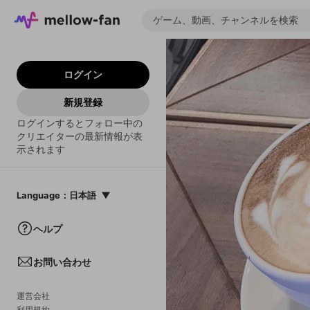
ログイン
新規登録
ログインするとフォロー中の
クリエイターの最新情報が表
示されます
Language
：
日本語
日本語
ヘルプ
English
お問い合わせ
中文(簡体)
한국어
運営会社
利用規約