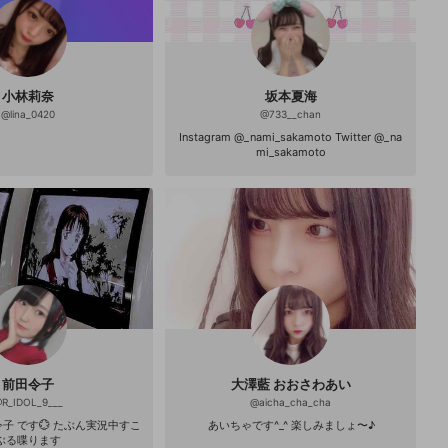
小林莉奈
坂本夏海
@
lina_0420
@
733__chan
Instagram @_nami_sakamoto Twitter @_na
mi_sakamoto
前田令子
大澤藍 おおさわあい
@
R_IDOL_9___
@
aicha_cha_cha
 たぶん実況中すこ
あいちゃです^_^ 楽しみましょ〜♪
ぶる喋ります