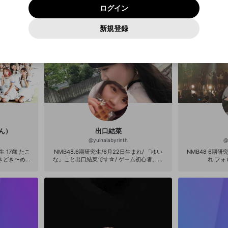
進みください。
OK
プライバシーの侵害
NMB48ドラフ
ご登録いただいた情報はサービスの向上を目的として
動画プレイリストがありません
再設定する
いないかご確認ください。
ログイン
Yahoo! JAPAN
Yahoo! JAPAN
んこと中野美来（みら
使用いたします。
Discordは第三者が提供するコミュニティーサービスで、mellow-
報告された問題については、利用規約に違反しているかどうか
パスワードを忘れた方は
こちら
過激な暴力や自傷行為
確認しました
fanとは関わりがありません。Discordに関してのお問い合わせには
一部サービスをご利用いただくには、生年月の登録が
をスタッフが確認します。
この機能をむやみに使用すること
新規登録
動画プレイリストを選択
お答えすることができません。Discordの仕様変更により、限定コ
アカウントをお持ちですか？
アカウントを作成する
入力
必要です。
は、利用規約違反になります。
Appleでサインアップ
Appleでサインイン
ミュニティ特典の提供が終了する可能性がありますが、その際の補
なりすまし行為
ご登録いただいた情報は公開されません。
償は一切行いません。外部サービスとのID連携に関する同意事項に
動画のプレイリストを一つ選択すると、そのプレイリストの動
同意の上、参加をお願いします。
出会いを誘導する行為
閉じる
画をマイページの上部にリストで表示することができます。
ファンレターを作成
送信
mellow-fanの
mellow-fanの
利用規約
利用規約
・
・
プライバシーポリシー
プライバシーポリシー
・
・
外部サービ
外部サービ
外部サービスとのID連携に関する同意事項
登録
スとのID連携に関する同意事項
スとのID連携に関する同意事項
に同意頂いた上で、次にお進み
に同意頂いた上で、次にお進み
閉じる
ねずみ講やマルチ商法
アカウント作成
動画プレイリストを選択
ください
ください
Discordとは？
Discordに参加する
誤解を招く配信設定
あとで登録
mellow-fanからのお得な情報をメールで受け取
ゲームの録画禁止区域の配信
る
ん）
出口結菜
改造版・海賊版ソフトの配信
@
yuinalabyrinth
@
政治的・宗教的・人種的な内容
NMB48.6期研究生/6月22日生まれ/ 「ゆい
NMB48 6期研究
な」こと出口結菜です☆/ ゲーム初心者。教
れ 
えてくださったら嬉しいです。。 たまに弟に
その他の問題
助けを求めます。。 #ゆいなラビリンス # ↑
なににしよう。。