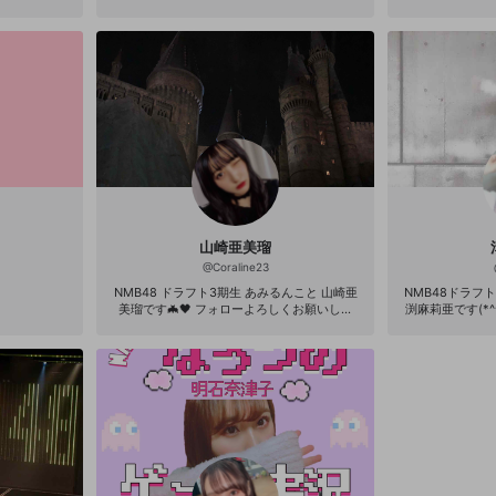
山崎亜美瑠
@
Coraline23
NMB48 ドラフト3期生 あみるんこと 山崎亜
NMB48ドラフ
美瑠です🦇🖤 フォローよろしくお願いしま
渕麻莉亜です(*^^*) ゆるーくやって
す！