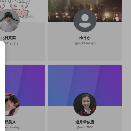
北村真菜
ゆうか
@
Manaty_tyty
@
yu_kadesuyo
成で
中野美来
塩月希依音
akanomiraidayo
@
keito2005