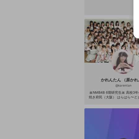
かれんたん （原かれ
@
karentan
🎀NMB48 6期研究生🎀 高校3年生 17歳 たこ
焼き府民（大阪） はらはら〜どきどき〜めろ
めろ〜(∩ˊᵕˋ∩)･*💕