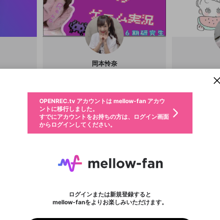
新規登録
OPENREC.tv アカウントは mellow-fan アカウ
OPENREC.tvアカウントはmellow-fanアカウン
パーソナルデータの登録
岡本怜奈
限定コミュニティ参加方法
ントに移行しました。
トに統合しました。
すでにアカウントをお持ちの方は、ログイン画面
こちらからOPENREC.tvでログイン中のアカウ
@
rena_tantan
からログインしてください。
ント情報を引き継ぐことができます。
動画プレイリストを選択
6期研究生の（れなたん）こと、岡本怜奈
生年月
固定動画に設定
「オカモトレナ」です。 中学2年生の13才で
不適切なユーザーとして報告します
ファンレター
サブスクシェア
す(*´꒳`*)♪ よろしくお願いします♡♡♡
OPENREC.tv アカウントは mellow-fan アカウ
@
新規登録
ログイン
か？
年
月
ントに移行しました。
マイページに表示されている動画 (ライブ配信、配信予定、ア
すでにアカウントをお持ちの方は、ログイン画面
ーカイブ、アップロード動画) をページのトップに1つ固定で
応援している配信者にファンレターを送ることができま
生年月は登録後に変更できません。
認証コードの入力
できるプレイリストがありません。プレイリストは動画の再生画面で作
からログインしてください。
きます。動画タイトル横のメニューより設定することができま
す。好きなデザインを選んでメッセージを書いたり、エ
ログイン
す。
ご確認ください
す。
メールアドレスで新規登録
メールアドレスでログイン
問題を選択してください
ールアイテムでデコレーションして、配信者に届けまし
性別
ょう！
メールアドレスにメールを送信しました。30分以内にメ
パスワード再設定
詳しくはこちら
この限定コミュニティは、Discordで提供されています。
入力していただいたメールアドレス
男性
女性
その他
問題を選択してください
※ファンレター機能は有料サービスです。
ール記載の6桁の認証コードを入力してください。
利用規約とプライバシーポリシーが更新されました。
または
または
ポイントが不足しています
に、パスワード再設定用URLを記載
セッションの有効期限が切れたた
Discordアカウントをお持ちでない方
サービスを利用するには変更後の内容をご確認いただ
わいせつな表現
認証コード
検索履歴をすべて削除しますか？
ブロックリストに追加しますか？
この動画の公開は終了しました
登録したメールアドレスを入力し、送信してください。
お住まいの地域
されたメールを送信しましたのでご
め、ログアウトしました
き、同意していただく必要があります。
X
X
Discordとは？からDiscordにアクセス
mellowポイントの購入に進みますか？
他者を誹謗中傷する表現
0
6
確認ください
ログインまたは新規登録すると
Discordアカウントを作成
キャンセル
mellow-fanをよりお楽しみいただけます。
いいえ
OK
はい
OK
利用規約
を確認しました。
0
500
山本望叶
著作権の侵害
Google
Google
プレミアム会員に入会
mellow-fan のメールアドレス（mellow-fan.comドメイン
OK
いいえ
はい
@
0nyanmika0
@
n
利用規約
および
プライバシーポリシー
に同意頂いた上で次にお
この画面からDiscordに参加する
プライバシーポリシー
を確認しました。
及びcs.openrec.co.jpドメイン）が受信拒否設定に含まれて
ログイン