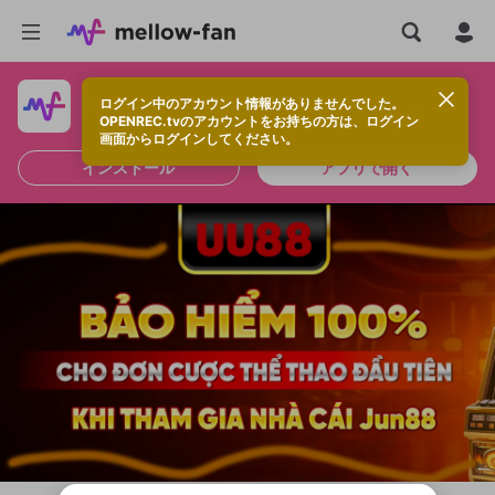
ログイン中のアカウント情報がありませんでした。
快適に視聴するなら、アプリをインストールしよう！
OPENREC.tvのアカウントをお持ちの方は、ログイン
画面からログインしてください。
インストール
アプリで開く
新規登録
OPENREC.tv アカウントは mellow-fan
OPENREC.tvアカウントはmellow-fanア
限定コミュニティ参加方法
パーソナルデータの登録
アカウントに移行しました。
カウントに統合しました。
すでにアカウントをお持ちの方は、ログイ
こちらからOPENREC.tvでログイン中のア
ン画面からログインしてください。
カウント情報を引き継ぐことができます。