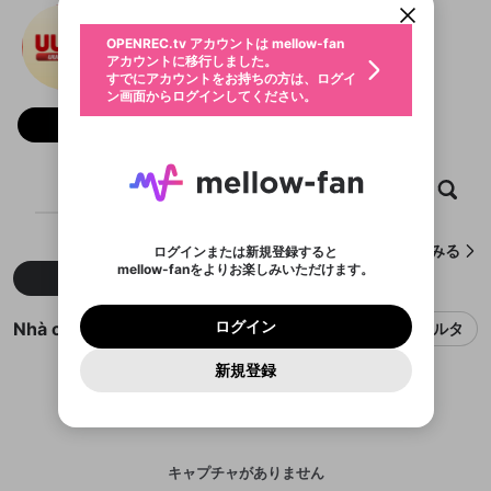
動画プレイリストを選択
生年月
Nhà cái UU88
固定動画に設定
不適切なユーザーとして報告しま
ファンレター
OPENREC.tv アカウントは mellow-fan
サブスクシェア
@
新規登録
ログイン
すか？
年
月
アカウントに移行しました。
マイページに表示されている動画 (ライブ配信、配
認証コードの入力
すでにアカウントをお持ちの方は、ログイ
生年月は登録後に変更できません。
信予定、アーカイブ、アップロード動画) をページ
選択できるプレイリストがありません。
応援している配信者にファンレターを送ることがで
ン画面からログインしてください。
ご確認ください
のトップに1つ固定できます。動画タイトル横のメ
ログイン
プレイリストは動画の再生画面で作成で
きます。好きなデザインを選んでメッセージを書い
ニューより設定することができます。
メールアドレスで新規登録
メールアドレスでログイン
問題を選択してください
フォロー
この限定コミュニティは、Discordで提供されてい
性別
きます。
たり、エールアイテムでデコレーションして、配信
メールアドレスにメールを送信しました。30分以内
パスワード再設定
ます。
者に届けましょう！
にメール記載の6桁の認証コードを入力してくださ
入力していただいたメールアドレ
男性
女性
その他
利用規約とプライバシーポリシーが更新されま
問題を選択してください
詳しくはこちら
※ファンレター機能は有料サービスです。
い。
または
または
ポイントが不足しています
した。 サービスを利用するには変更後の内容を
Discordアカウントをお持ちでない方
スに、パスワード再設定用URLを
セッションの有効期限が切れたた
ホーム
動画
キャプチャ
プレイリスト
登録したメールアドレスを入力し、送信してくださ
わいせつな表現
ブロックリストに追加しますか？
この動画の公開は終了しました
お住まいの地域
ご確認いただき、同意していただく必要があり
認証コード
い。
記載されたメールを送信しました
め、ログアウトしました
Discordとは？からDiscordにアクセス
X
X
ます。
mellowポイントの購入に進みますか？
他者を誹謗中傷する表現
のでご確認ください
0
6
Nhà cái UU88が作成したキャプチャをみる
ログインまたは新規登録すると
Discordアカウントを作成
mellow-fanをよりお楽しみいただけます。
キャンセル
OK
OK
0
500
著作権の侵害
新着
人気
Google
Google
利用規約
プレミアム会員に入会
を確認しました。
OK
いいえ
はい
mellow-fan のメールアドレス（mellow-fan.comド
この画面からDiscordに参加する
利用規約
および
プライバシーポリシー
に同意頂いた上で
ログイン
プライバシーポリシー
を確認しました。
メイン及びcs.openrec.co.jpドメイン）が受信拒否設
次にお進みください。
OK
プライバシーの侵害
ご登録いただいた情報はサービスの向上を目的
Nhà cái UU88のキャプチャ
ログイン
フィルタ
再設定する
動画プレイリストがありません
定に含まれていないかご確認ください。
Yahoo! JAPAN
Yahoo! JAPAN
Discordは第三者が提供するコミュニティーサービスで、
として使用いたします。
報告された問題については、利用規約に違反しているか
動画プレイリストを選択
パスワードを忘れた方は
こちら
過激な暴力や自傷行為
mellow-fanとは関わりがありません。Discordに関してのお
一部サービスをご利用いただくには、生年月の
どうかをスタッフが確認します。
この機能をむやみに使
新規登録
確認しました
問い合わせにはお答えすることができません。Discordの仕
アカウントをお持ちですか？
アカウントを作成する
登録が必要です。
用することは、利用規約違反になります。
様変更により、限定コミュニティ特典の提供が終了する可能
入力
なりすまし行為
Appleでサインアップ
Appleでサインイン
動画のプレイリストを一つ選択すると、そのプレイ
ご登録いただいた情報は公開されません。
性がありますが、その際の補償は一切行いません。外部サー
リストの動画をマイページの上部にリストで表示す
ビスとのID連携に関する同意事項に同意の上、参加をお願い
閉じる
ることができます。
出会いを誘導する行為
ファンレターを作成
します。
送信
mellow-fanの
mellow-fanの
利用規約
利用規約
・
・
プライバシーポリシー
プライバシーポリシー
・
・
外部
外部
登録
外部サービスとのID連携に関する同意事項
サービスとのID連携に関する同意事項
サービスとのID連携に関する同意事項
に同意頂いた上
に同意頂いた上
キャプチャがありません
閉じる
ねずみ講やマルチ商法
動画プレイリストを選択
アカウント作成
で、次にお進みください
で、次にお進みください