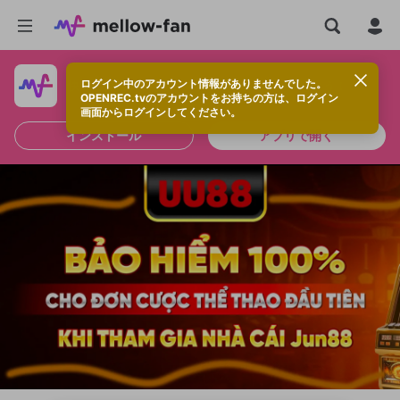
ログイン中のアカウント情報がありませんでした。
快適に視聴するなら、アプリをインストールしよう！
OPENREC.tvのアカウントをお持ちの方は、ログイン
画面からログインしてください。
インストール
アプリで開く
新規登録
OPENREC.tv アカウントは mellow-fan
OPENREC.tvアカウントはmellow-fanア
限定コミュニティ参加方法
パーソナルデータの登録
アカウントに移行しました。
カウントに統合しました。