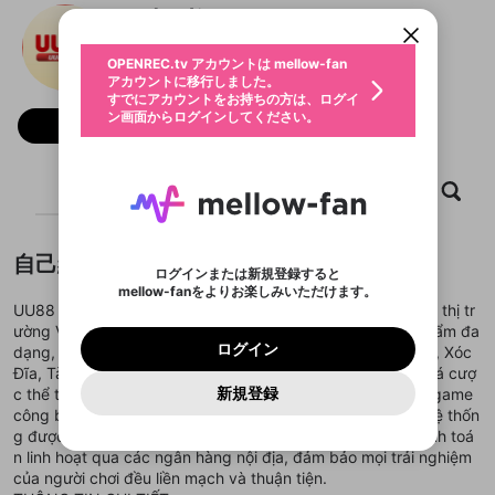
すでにアカウントをお持ちの方は、ログイ
こちらからOPENREC.tvでログイン中のア
Nhà cái UU88
動画プレイリストを選択
ン画面からログインしてください。
カウント情報を引き継ぐことができます。
生年月
固定動画に設定
不適切なユーザーとして報告しま
ファンレター
OPENREC.tv アカウントは mellow-fan
サブスクシェア
@
新規登録
ログイン
すか？
年
月
アカウントに移行しました。
マイページに表示されている動画 (ライブ配信、配
認証コードの入力
すでにアカウントをお持ちの方は、ログイ
生年月は登録後に変更できません。
信予定、アーカイブ、アップロード動画) をページ
選択できるプレイリストがありません。
応援している配信者にファンレターを送ることがで
ン画面からログインしてください。
ご確認ください
のトップに1つ固定できます。動画タイトル横のメ
ログイン
フォロー
プレイリストは動画の再生画面で作成で
きます。好きなデザインを選んでメッセージを書い
ニューより設定することができます。
メールアドレスで新規登録
メールアドレスでログイン
問題を選択してください
この限定コミュニティは、Discordで提供されてい
性別
きます。
たり、エールアイテムでデコレーションして、配信
メールアドレスにメールを送信しました。30分以内
パスワード再設定
ます。
者に届けましょう！
にメール記載の6桁の認証コードを入力してくださ
入力していただいたメールアドレ
男性
女性
その他
利用規約とプライバシーポリシーが更新されま
問題を選択してください
詳しくはこちら
ホーム
動画
キャプチャ
プレイリスト
※ファンレター機能は有料サービスです。
い。
または
または
ポイントが不足しています
した。 サービスを利用するには変更後の内容を
Discordアカウントをお持ちでない方
スに、パスワード再設定用URLを
セッションの有効期限が切れたた
登録したメールアドレスを入力し、送信してくださ
わいせつな表現
ブロックリストに追加しますか？
この動画の公開は終了しました
お住まいの地域
ご確認いただき、同意していただく必要があり
認証コード
い。
記載されたメールを送信しました
め、ログアウトしました
Discordとは？からDiscordにアクセス
X
X
ます。
mellowポイントの購入に進みますか？
他者を誹謗中傷する表現
自己紹介
のでご確認ください
0
6
ログインまたは新規登録すると
Discordアカウントを作成
mellow-fanをよりお楽しみいただけます。
キャンセル
OK
OK
0
500
著作権の侵害
Google
Google
利用規約
プレミアム会員に入会
を確認しました。
OK
UU88 là nền tảng giải trí trực tuyến uy tín, chuyên biệt cho thị tr
いいえ
はい
mellow-fan のメールアドレス（mellow-fan.comド
この画面からDiscordに参加する
利用規約
および
プライバシーポリシー
に同意頂いた上で
ログイン
ường Việt Nam. Chúng tôi cung cấp một danh mục sản phẩm đa
プライバシーポリシー
を確認しました。
メイン及びcs.openrec.co.jpドメイン）が受信拒否設
次にお進みください。
OK
プライバシーの侵害
ご登録いただいた情報はサービスの向上を目的
ログイン
dạng, bao gồm các trò chơi casino kinh điển như Baccarat, Xóc
再設定する
動画プレイリストがありません
定に含まれていないかご確認ください。
Yahoo! JAPAN
Yahoo! JAPAN
Discordは第三者が提供するコミュニティーサービスで、
として使用いたします。
報告された問題については、利用規約に違反しているか
Đĩa, Tài Xỉu, các sản phẩm Slot game hiện đại và dịch vụ cá cượ
動画プレイリストを選択
パスワードを忘れた方は
こちら
過激な暴力や自傷行為
mellow-fanとは関わりがありません。Discordに関してのお
一部サービスをご利用いただくには、生年月の
どうかをスタッフが確認します。
この機能をむやみに使
新規登録
c thể thao. UU 88 cam kết xây dựng một môi trường chơi game
確認しました
問い合わせにはお答えすることができません。Discordの仕
アカウントをお持ちですか？
アカウントを作成する
登録が必要です。
用することは、利用規約違反になります。
様変更により、限定コミュニティ特典の提供が終了する可能
công bằng, minh bạch với độ an toàn bảo mật cao nhất. Hệ thốn
入力
なりすまし行為
Appleでサインアップ
Appleでサインイン
動画のプレイリストを一つ選択すると、そのプレイ
ご登録いただいた情報は公開されません。
性がありますが、その際の補償は一切行いません。外部サー
g được tối ưu hóa với giao diện tiếng Việt và quy trình thanh toá
リストの動画をマイページの上部にリストで表示す
ビスとのID連携に関する同意事項に同意の上、参加をお願い
閉じる
n linh hoạt qua các ngân hàng nội địa, đảm bảo mọi trải nghiệm
ることができます。
出会いを誘導する行為
ファンレターを作成
します。
送信
mellow-fanの
mellow-fanの
利用規約
利用規約
・
・
プライバシーポリシー
プライバシーポリシー
・
・
外部
外部
của người chơi đều liền mạch và thuận tiện.
登録
外部サービスとのID連携に関する同意事項
サービスとのID連携に関する同意事項
サービスとのID連携に関する同意事項
に同意頂いた上
に同意頂いた上