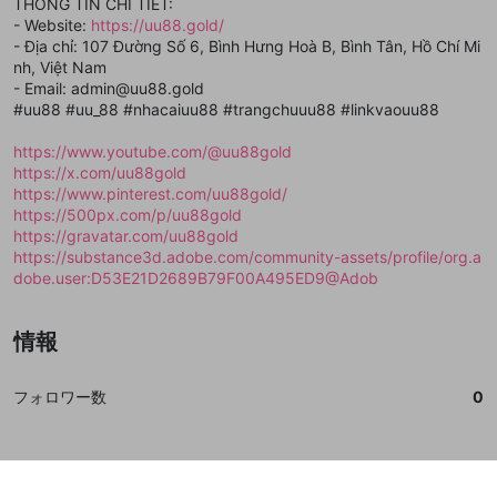
閉じる
ねずみ講やマルチ商法
THÔNG TIN CHI TIẾT:
動画プレイリストを選択
アカウント作成
で、次にお進みください
で、次にお進みください
- Website:
https://uu88.gold/
誤解を招く配信設定
- Địa chỉ: 107 Đường Số 6, Bình Hưng Hoà B, Bình Tân, Hồ Chí Mi
あとで登録
Discordとは？
Discordに参加する
nh, Việt Nam
mellow-fanからのお得な情報をメールで受
ゲームの録画禁止区域の配信
- Email: admin@uu88.gold
け取る
#uu88 #uu_88 #nhacaiuu88 #trangchuuu88 #linkvaouu88
改造版・海賊版ソフトの配信
https://www.youtube.com/@uu88gold
政治的・宗教的・人種的な内容
https://x.com/uu88gold
https://www.pinterest.com/uu88gold/
その他の問題
https://500px.com/p/uu88gold
https://gravatar.com/uu88gold
https://substance3d.adobe.com/community-assets/profile/org.a
dobe.user:D53E21D2689B79F00A495ED9@Adob
情報
フォロワー数
0