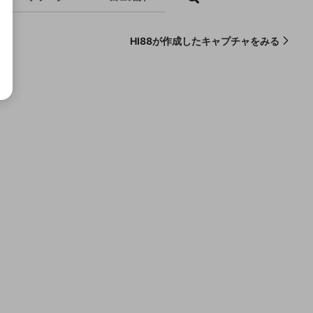
HI88が作成したキャプチャをみる