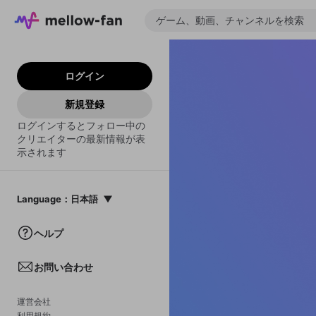
ログイン
新規登録
ログインするとフォロー中の
クリエイターの最新情報が表
示されます
Language
：
日本語
日本語
ヘルプ
English
お問い合わせ
中文(簡体)
한국어
運営会社
利用規約