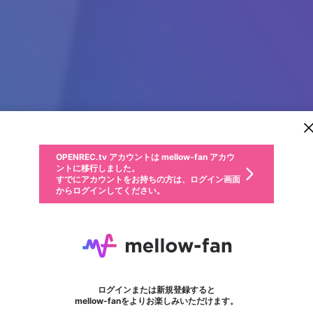
新規登録
OPENREC.tv アカウントは mellow-fan アカウ
OPENREC.tvアカウントはmellow-fanアカウン
パーソナルデータの登録
限定コミュニティ参加方法
ントに移行しました。
トに統合しました。
すでにアカウントをお持ちの方は、ログイン画面
こちらからOPENREC.tvでログイン中のアカウ
からログインしてください。
ント情報を引き継ぐことができます。
動画プレイリストを選択
生年月
固定動画に設定
不適切なユーザーとして報告します
ファンレター
サブスクシェア
OPENREC.tv アカウントは mellow-fan アカウ
@
新規登録
ログイン
か？
年
月
ントに移行しました。
マイページに表示されている動画 (ライブ配信、配信予定、ア
すでにアカウントをお持ちの方は、ログイン画面
ーカイブ、アップロード動画) をページのトップに1つ固定で
OKGAS21 slot
応援している配信者にファンレターを送ることができま
生年月は登録後に変更できません。
認証コードの入力
できるプレイリストがありません。プレイリストは動画の再生画面で作
からログインしてください。
きます。動画タイトル横のメニューより設定することができま
す。好きなデザインを選んでメッセージを書いたり、エ
ログイン
す。
ご確認ください
す。
メールアドレスで新規登録
メールアドレスでログイン
問題を選択してください
ールアイテムでデコレーションして、配信者に届けまし
性別
ょう！
メールアドレスにメールを送信しました。30分以内にメ
パスワード再設定
詳しくはこちら
この限定コミュニティは、Discordで提供されています。
入力していただいたメールアドレス
男性
女性
その他
問題を選択してください
※ファンレター機能は有料サービスです。
ール記載の6桁の認証コードを入力してください。
フォロー
利用規約とプライバシーポリシーが更新されました。
または
または
ポイントが不足しています
に、パスワード再設定用URLを記載
セッションの有効期限が切れたた
Discordアカウントをお持ちでない方
サービスを利用するには変更後の内容をご確認いただ
わいせつな表現
認証コード
検索履歴をすべて削除しますか？
チームメンバーに追加しますか？
ブロックリストに追加しますか？
この動画の公開は終了しました
登録したメールアドレスを入力し、送信してください。
お住まいの地域
されたメールを送信しましたのでご
め、ログアウトしました
き、同意していただく必要があります。
X
X
Discordとは？からDiscordにアクセス
mellowポイントの購入に進みますか？
他者を誹謗中傷する表現
0
6
確認ください
ログインまたは新規登録すると
Discordアカウントを作成
キャンセル
キャンセル
mellow-fanをよりお楽しみいただけます。
いいえ
OK
はい
はい
OK
利用規約
を確認しました。
0
500
著作権の侵害
Google
Google
キャプチャ
プレイリスト
フォロー
フォロワー
プレミアム会員に入会
mellow-fan のメールアドレス（mellow-fan.comドメイン
OK