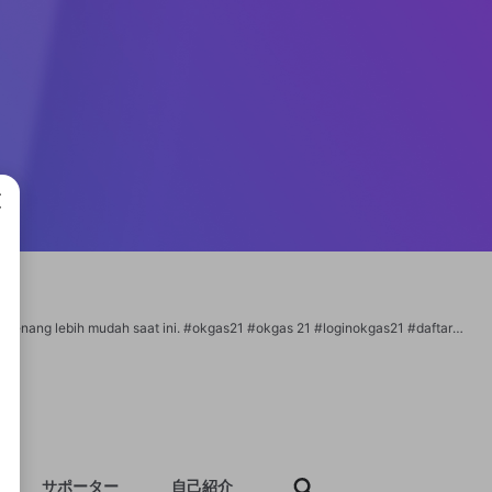
成で
OKGAS21 merupakan situs bet 200 perak pasti gacor rtp slot update setiap hari menang lebih mudah saat ini. #okgas21 #okgas 21 #loginokgas21 #daftarokgas21 Website: https://awningsquad.com https://www.youtube.com/@okgas21slot https://www.producthunt.com/@okgas21slot https://www.walkscore.com/people/152525043407/okgas21 https://www.instapaper.com/p/16713120 https://pubhtml5.com/homepage/evqpm/preview https://gravatar.com/meerkatpleasant2391bc03a1
サポーター
自己紹介