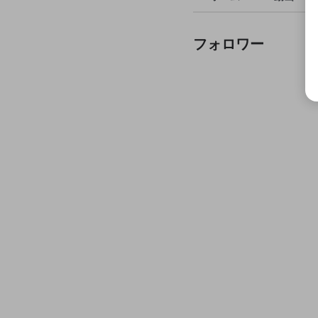
フォロワー