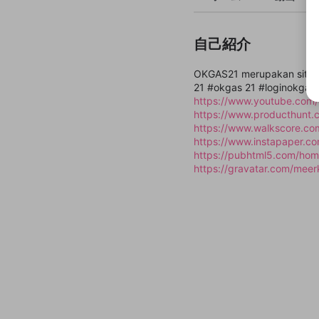
自己紹介
OKGAS21 merupakan situs b
21 #okgas 21 #loginokgas
https://www.youtube.com
https://www.producthunt.
https://www.walkscore.c
https://www.instapaper.c
https://pubhtml5.com/ho
https://gravatar.com/mee