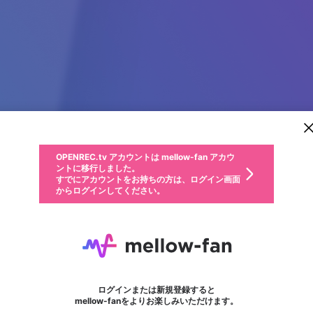
新規登録
OPENREC.tv アカウントは mellow-fan アカウ
OPENREC.tvアカウントはmellow-fanアカウン
パーソナルデータの登録
限定コミュニティ参加方法
ントに移行しました。
トに統合しました。
すでにアカウントをお持ちの方は、ログイン画面
こちらからOPENREC.tvでログイン中のアカウ
からログインしてください。
ント情報を引き継ぐことができます。
動画プレイリストを選択
生年月
固定動画に設定
不適切なユーザーとして報告します
ファンレター
サブスクシェア
OPENREC.tv アカウントは mellow-fan アカウ
@
新規登録
ログイン
か？
年
月
ントに移行しました。
マイページに表示されている動画 (ライブ配信、配信予定、ア
すでにアカウントをお持ちの方は、ログイン画面
ーカイブ、アップロード動画) をページのトップに1つ固定で
OKGAS21 slot
応援している配信者にファンレターを送ることができま
生年月は登録後に変更できません。
認証コードの入力
できるプレイリストがありません。プレイリストは動画の再生画面で作
からログインしてください。
きます。動画タイトル横のメニューより設定することができま
す。好きなデザインを選んでメッセージを書いたり、エ
ログイン
す。
ご確認ください
す。
メールアドレスで新規登録
メールアドレスでログイン
問題を選択してください
ールアイテムでデコレーションして、配信者に届けまし
性別
ょう！
メールアドレスにメールを送信しました。30分以内にメ
パスワード再設定
詳しくはこちら
この限定コミュニティは、Discordで提供されています。
入力していただいたメールアドレス
男性
女性
その他
問題を選択してください
※ファンレター機能は有料サービスです。
ール記載の6桁の認証コードを入力してください。
フォロー
利用規約とプライバシーポリシーが更新されました。
または
または
ポイントが不足しています
に、パスワード再設定用URLを記載
セッションの有効期限が切れたた
Discordアカウントをお持ちでない方
サービスを利用するには変更後の内容をご確認いただ
わいせつな表現
認証コード
検索履歴をすべて削除しますか？
ブロックリストに追加しますか？
この動画の公開は終了しました
登録したメールアドレスを入力し、送信してください。
お住まいの地域
されたメールを送信しましたのでご
め、ログアウトしました
き、同意していただく必要があります。
X
X
Discordとは？からDiscordにアクセス
mellowポイントの購入に進みますか？
他者を誹謗中傷する表現
0
6
確認ください
ログインまたは新規登録すると
Discordアカウントを作成
キャンセル
mellow-fanをよりお楽しみいただけます。
いいえ
OK
はい
OK
利用規約
を確認しました。
0
500
著作権の侵害
Google
Google
キャプチャ
プレイリスト
フォロー
フォロワー
プレミアム会員に入会
mellow-fan のメールアドレス（mellow-fan.comドメイン
OK