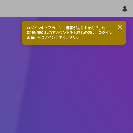
ログイン中のアカウント情報がありませんでした。
OPENREC.tvのアカウントをお持ちの方は、ログイン
画面からログインしてください。