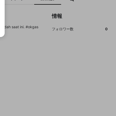
情報
mudah saat ini. #okgas
フォロワー数
0