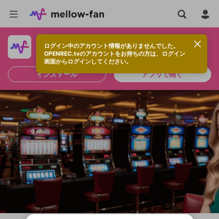
ログイン中のアカウント情報がありませんでした。
快適に視聴するなら、アプリをインストールしよう！
OPENREC.tvのアカウントをお持ちの方は、ログイン
画面からログインしてください。
インストール
アプリで開く
新規登録
OPENREC.tv アカウントは mellow-fan
OPENREC.tvアカウントはmellow-fanア
限定コミュニティ参加方法
パーソナルデータの登録
アカウントに移行しました。
カウントに統合しました。
すでにアカウントをお持ちの方は、ログイ
こちらからOPENREC.tvでログイン中のア
ン画面からログインしてください。
カウント情報を引き継ぐことができます。