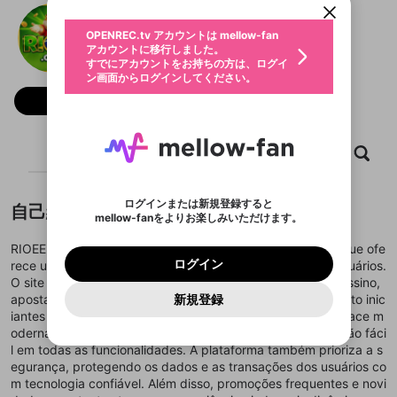
動画プレイリストを選択
生年月
rioeebetcom
固定動画に設定
不適切なユーザーとして報告しま
ファンレター
OPENREC.tv アカウントは mellow-fan
サブスクシェア
@
新規登録
ログイン
すか？
年
月
アカウントに移行しました。
マイページに表示されている動画 (ライブ配信、配
認証コードの入力
すでにアカウントをお持ちの方は、ログイ
生年月は登録後に変更できません。
信予定、アーカイブ、アップロード動画) をページ
選択できるプレイリストがありません。
応援している配信者にファンレターを送ることがで
ン画面からログインしてください。
ご確認ください
のトップに1つ固定できます。動画タイトル横のメ
ログイン
プレイリストは動画の再生画面で作成で
きます。好きなデザインを選んでメッセージを書い
ニューより設定することができます。
メールアドレスで新規登録
メールアドレスでログイン
問題を選択してください
フォロー
この限定コミュニティは、Discordで提供されてい
性別
きます。
たり、エールアイテムでデコレーションして、配信
メールアドレスにメールを送信しました。30分以内
パスワード再設定
ます。
者に届けましょう！
にメール記載の6桁の認証コードを入力してくださ
入力していただいたメールアドレ
男性
女性
その他
利用規約とプライバシーポリシーが更新されま
問題を選択してください
詳しくはこちら
※ファンレター機能は有料サービスです。
い。
または
または
ポイントが不足しています
した。 サービスを利用するには変更後の内容を
Discordアカウントをお持ちでない方
スに、パスワード再設定用URLを
セッションの有効期限が切れたた
ホーム
動画
キャプチャ
プレイリスト
登録したメールアドレスを入力し、送信してくださ
わいせつな表現
ブロックリストに追加しますか？
この動画の公開は終了しました
お住まいの地域
ご確認いただき、同意していただく必要があり
認証コード
い。
記載されたメールを送信しました
め、ログアウトしました
Discordとは？からDiscordにアクセス
X
X
ます。
mellowポイントの購入に進みますか？
他者を誹謗中傷する表現
のでご確認ください
0
6
ログインまたは新規登録すると
自己紹介
Discordアカウントを作成
mellow-fanをよりお楽しみいただけます。
キャンセル
OK
OK
0
500
著作権の侵害
Google
Google
利用規約
プレミアム会員に入会
を確認しました。
OK
いいえ
はい
mellow-fan のメールアドレス（mellow-fan.comド
この画面からDiscordに参加する
利用規約
および
プライバシーポリシー
に同意頂いた上で
ログイン
RIOEE é uma plataforma online de entretenimento digital que ofe
プライバシーポリシー
を確認しました。
メイン及びcs.openrec.co.jpドメイン）が受信拒否設
次にお進みください。
OK
プライバシーの侵害
ご登録いただいた情報はサービスの向上を目的
ログイン
rece uma experiência completa e envolvente para seus usuários.
再設定する
動画プレイリストがありません
定に含まれていないかご確認ください。
Yahoo! JAPAN
Yahoo! JAPAN
Discordは第三者が提供するコミュニティーサービスで、
として使用いたします。
報告された問題については、利用規約に違反しているか
O site disponibiliza diversas opções, incluindo jogos de cassino,
動画プレイリストを選択
パスワードを忘れた方は
こちら
過激な暴力や自傷行為
mellow-fanとは関わりがありません。Discordに関してのお
一部サービスをご利用いただくには、生年月の
どうかをスタッフが確認します。
この機能をむやみに使
apostas esportivas e atividades interativas, atendendo tanto inic
新規登録
確認しました
問い合わせにはお答えすることができません。Discordの仕
アカウントをお持ちですか？
アカウントを作成する
登録が必要です。
用することは、利用規約違反になります。
iantes quanto jogadores mais experientes. Com uma interface m
様変更により、限定コミュニティ特典の提供が終了する可能
入力
なりすまし行為
Appleでサインアップ
Appleでサインイン
動画のプレイリストを一つ選択すると、そのプレイ
ご登録いただいた情報は公開されません。
性がありますが、その際の補償は一切行いません。外部サー
oderna e intuitiva, a RIOEE garante praticidade e navegação fáci
リストの動画をマイページの上部にリストで表示す
ビスとのID連携に関する同意事項に同意の上、参加をお願い
閉じる
l em todas as funcionalidades. A plataforma também prioriza a s
ることができます。
出会いを誘導する行為
ファンレターを作成
します。
送信
egurança, protegendo os dados e as transações dos usuários co
mellow-fanの
mellow-fanの
利用規約
利用規約
・
・
プライバシーポリシー
プライバシーポリシー
・
・
外部
外部
登録
外部サービスとのID連携に関する同意事項
サービスとのID連携に関する同意事項
サービスとのID連携に関する同意事項
に同意頂いた上
に同意頂いた上
m tecnologia confiável. Além disso, promoções frequentes e novi
閉じる
ねずみ講やマルチ商法
動画プレイリストを選択
アカウント作成
で、次にお進みください
で、次にお進みください