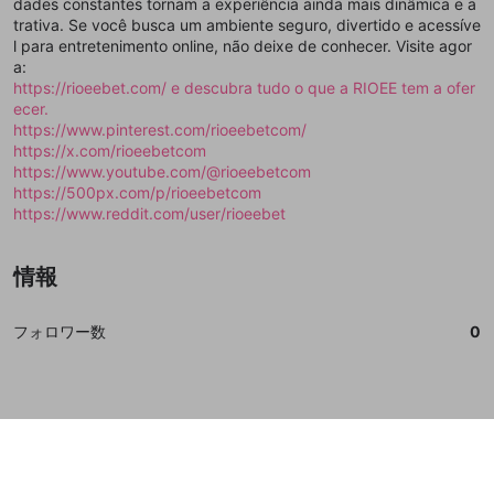
dades constantes tornam a experiência ainda mais dinâmica e a
誤解を招く配信設定
trativa. Se você busca um ambiente seguro, divertido e acessíve
あとで登録
Discordとは？
Discordに参加する
l para entretenimento online, não deixe de conhecer. Visite agor
mellow-fanからのお得な情報をメールで受
ゲームの録画禁止区域の配信
a:
け取る
https://rioeebet.com/ e descubra tudo o que a RIOEE tem a ofer
改造版・海賊版ソフトの配信
ecer.
https://www.pinterest.com/rioeebetcom/
政治的・宗教的・人種的な内容
https://x.com/rioeebetcom
https://www.youtube.com/@rioeebetcom
その他の問題
https://500px.com/p/rioeebetcom
https://www.reddit.com/user/rioeebet
情報
フォロワー数
0