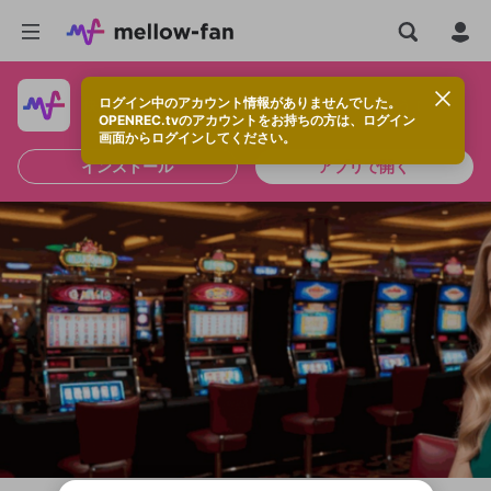
ログイン中のアカウント情報がありませんでした。
快適に視聴するなら、アプリをインストールしよう！
OPENREC.tvのアカウントをお持ちの方は、ログイン
画面からログインしてください。
インストール
アプリで開く
新規登録
OPENREC.tv アカウントは mellow-fan
OPENREC.tvアカウントはmellow-fanア
限定コミュニティ参加方法
パーソナルデータの登録
アカウントに移行しました。
カウントに統合しました。
すでにアカウントをお持ちの方は、ログイ
こちらからOPENREC.tvでログイン中のア
ン画面からログインしてください。
カウント情報を引き継ぐことができます。