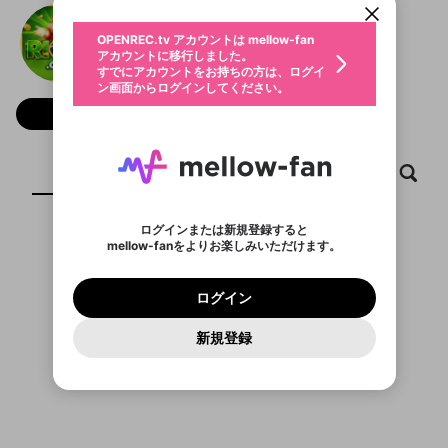
動画プレイリストを選択
生年月
rioeebetcom
固定動画に設定
不適切なユーザーとして報告しま
ファンレター
OPENREC.tv アカウントは mellow-fan
サブスクシェア
@
新規登録
ログイン
すか？
年
月
アカウントに移行しました。
マイページに表示されている動画 (ライブ配信、配
認証コードの入力
すでにアカウントをお持ちの方は、ログイ
生年月は登録後に変更できません。
信予定、アーカイブ、アップロード動画) をページ
選択できるプレイリストがありません。
応援している配信者にファンレターを送ることがで
ン画面からログインしてください。
ご確認ください
のトップに1つ固定できます。動画タイトル横のメ
ログイン
プレイリストは動画の再生画面で作成で
きます。好きなデザインを選んでメッセージを書い
ニューより設定することができます。
メールアドレスで新規登録
メールアドレスでログイン
問題を選択してください
フォロー
この限定コミュニティは、Discordで提供されてい
性別
きます。
たり、エールアイテムでデコレーションして、配信
メールアドレスにメールを送信しました。30分以内
パスワード再設定
ます。
者に届けましょう！
にメール記載の6桁の認証コードを入力してくださ
入力していただいたメールアドレ
男性
女性
その他
利用規約とプライバシーポリシーが更新されま
問題を選択してください
詳しくはこちら
※ファンレター機能は有料サービスです。
い。
または
または
ポイントが不足しています
した。 サービスを利用するには変更後の内容を
Discordアカウントをお持ちでない方
スに、パスワード再設定用URLを
セッションの有効期限が切れたた
ホーム
動画
キャプチャ
プレイリスト
登録したメールアドレスを入力し、送信してくださ
わいせつな表現
ブロックリストに追加しますか？
この動画の公開は終了しました
お住まいの地域
ご確認いただき、同意していただく必要があり
認証コード
い。
記載されたメールを送信しました
め、ログアウトしました
Discordとは？からDiscordにアクセス
X
X
ます。
mellowポイントの購入に進みますか？
他者を誹謗中傷する表現
のでご確認ください
0
6
ログインまたは新規登録すると
Discordアカウントを作成
mellow-fanをよりお楽しみいただけます。
キャンセル
OK
OK
0
500
著作権の侵害
表示するコンテンツがありません
Google
Google
利用規約
プレミアム会員に入会
を確認しました。
OK
いいえ
はい
mellow-fan のメールアドレス（mellow-fan.comド
この画面からDiscordに参加する
利用規約
および
プライバシーポリシー
に同意頂いた上で
ログイン
プライバシーポリシー
を確認しました。
メイン及びcs.openrec.co.jpドメイン）が受信拒否設
次にお進みください。
OK
プライバシーの侵害
ご登録いただいた情報はサービスの向上を目的
ログイン
再設定する
動画プレイリストがありません
定に含まれていないかご確認ください。
Yahoo! JAPAN
Yahoo! JAPAN
Discordは第三者が提供するコミュニティーサービスで、
として使用いたします。
報告された問題については、利用規約に違反しているか
動画プレイリストを選択
パスワードを忘れた方は
こちら
過激な暴力や自傷行為
mellow-fanとは関わりがありません。Discordに関してのお
一部サービスをご利用いただくには、生年月の
どうかをスタッフが確認します。
この機能をむやみに使
新規登録
確認しました
問い合わせにはお答えすることができません。Discordの仕
アカウントをお持ちですか？
アカウントを作成する
登録が必要です。
用することは、利用規約違反になります。
様変更により、限定コミュニティ特典の提供が終了する可能
入力
なりすまし行為
Appleでサインアップ
Appleでサインイン
動画のプレイリストを一つ選択すると、そのプレイ
ご登録いただいた情報は公開されません。
性がありますが、その際の補償は一切行いません。外部サー
リストの動画をマイページの上部にリストで表示す
ビスとのID連携に関する同意事項に同意の上、参加をお願い
閉じる
ることができます。
出会いを誘導する行為
ファンレターを作成
します。
送信
mellow-fanの
mellow-fanの
利用規約
利用規約
・
・
プライバシーポリシー
プライバシーポリシー
・
・
外部
外部
登録
外部サービスとのID連携に関する同意事項
サービスとのID連携に関する同意事項
サービスとのID連携に関する同意事項
に同意頂いた上
に同意頂いた上
閉じる
ねずみ講やマルチ商法
動画プレイリストを選択
アカウント作成
で、次にお進みください
で、次にお進みください